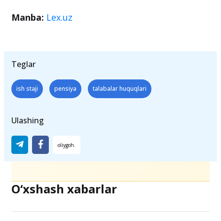
yoshiga yetganda ko‘proq ish stajiga ega
bo‘lish va pensiya miqdorini oshirish
imkoniyatini
beradi.
Manba:
Lex.uz
Teglar
ish staji
pensiya
talabalar huquqlari
Ulashing