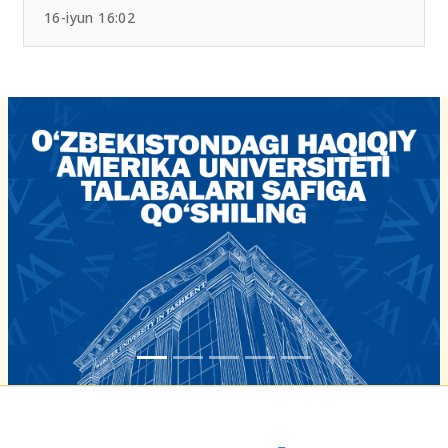
Chet tili sertifikatlari bo‘yicha yangi tartib
tasdiqlandi
16-iyun 16:02