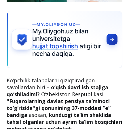
GOH.UZ
oh.uz bilan
tetga
pshirish
atigi bir
qiqa.
Ko‘pchilik talabalarni qiziqtiradigan
savollardan biri –
o‘qish davri ish stajiga
qo‘shiladimi?
O‘zbekiston Respublikasi
"Fuqarolarning davlat pensiya ta’minoti
to‘g‘risida"gi qonunining 37-moddasi “e”