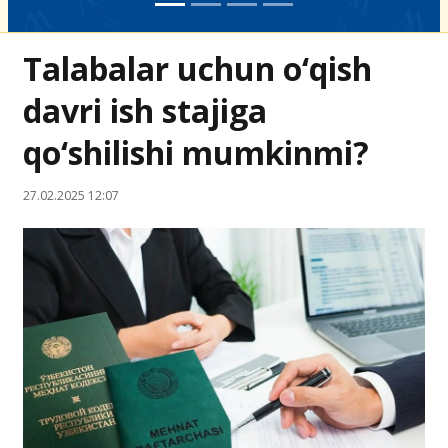
Talabalar uchun o‘qish
davri ish stajiga
qo‘shilishi mumkinmi?
27.02.2025 12:07