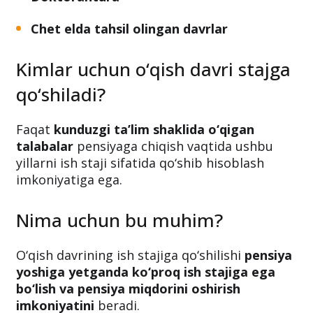
Tayanch doktorantura
Doktorantura
Chet elda tahsil olingan davrlar
Kimlar uchun o‘qish davri stajga
qo‘shiladi?
Faqat
kunduzgi ta’lim shaklida o‘qigan
talabalar
pensiyaga chiqish vaqtida ushbu
yillarni ish staji sifatida qo‘shib hisoblash
imkoniyatiga ega.
Nima uchun bu muhim?
O‘qish davrining ish stajiga qo‘shilishi
pensiya