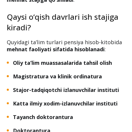
bandiga
asosan,
kunduzgi ta’lim shaklida
tahsil olganlar uchun ayrim ta’lim bosqichlari
mehnat stajiga qo‘shiladi
.
Qaysi o‘qish davrlari ish stajiga
kiradi?
Quyidagi ta’lim turlari pensiya hisob-kitobida
mehnat faoliyati sifatida hisoblanadi
:
Oliy ta’lim muassasalarida tahsil olish
Magistratura va klinik ordinatura
Stajor-tadqiqotchi izlanuvchilar instituti
Katta ilmiy xodim-izlanuvchilar instituti