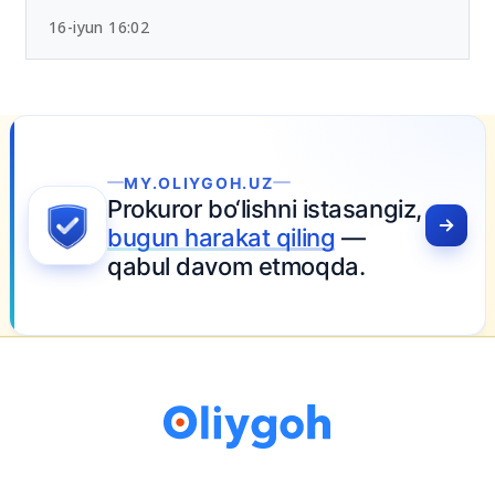
Chet tili sertifikatlari bo‘yicha yangi tartib
tasdiqlandi
16-iyun 16:02
LIYGOH.UZ
or bo‘lishni istasangiz,
 harakat qiling
—
l davom etmoqda.