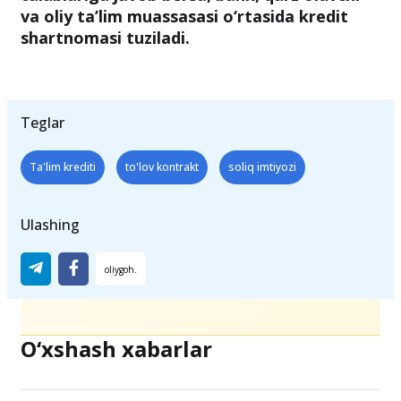
Agar taqdim etilgan hujjatlar bank
talablariga javob bersa, bank, qarz oluvchi
va oliy ta’lim muassasasi o‘rtasida kredit
shartnomasi tuziladi.
Teglar
Ta'lim krediti
to'lov kontrakt
soliq imtiyozi
Ulashing