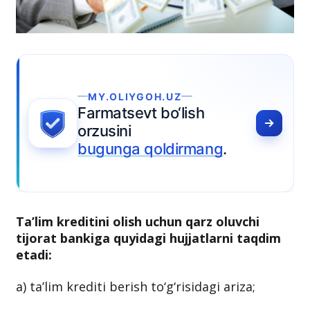
Y.OLIYGOH.UZ
matsevt bo‘lish
usini
gunga qoldirmang
.
Ta’lim kreditini olish uchun qarz oluvchi
tijorat bankiga quyidagi hujjatlarni taqdim
etadi: