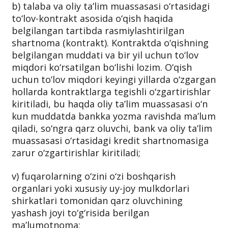
a) ta’lim krediti berish to‘g‘risidagi ariza;
b) talaba va oliy ta’lim muassasasi o‘rtasidagi
to‘lov-kontrakt asosida o‘qish haqida
belgilangan tartibda rasmiylashtirilgan
shartnoma (kontrakt). Kontraktda o‘qishning
belgilangan muddati va bir yil uchun to‘lov
miqdori ko‘rsatilgan bo‘lishi lozim. O‘qish
uchun to‘lov miqdori keyingi yillarda o‘zgargan
hollarda kontraktlarga tegishli o‘zgartirishlar
kiritiladi, bu haqda oliy ta’lim muassasasi o‘n
kun muddatda bankka yozma ravishda ma’lum
qiladi, so‘ngra qarz oluvchi, bank va oliy ta’lim
muassasasi o‘rtasidagi kredit shartnomasiga
zarur o‘zgartirishlar kiritiladi;
v) fuqarolarning o‘zini o‘zi boshqarish
organlari yoki xususiy uy-joy mulkdorlari