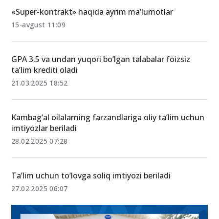
O‘xshash xabarlar
«Super-kontrakt» haqida ayrim maʼlumotlar
15-avgust 11:09
GPA 3.5 va undan yuqori bo‘lgan talabalar foizsiz
ta’lim krediti oladi
21.03.2025 18:52
Kambag‘al oilalarning farzandlariga oliy ta’lim uchun
imtiyozlar beriladi
28.02.2025 07:28
Ta’lim uchun to‘lovga soliq imtiyozi beriladi