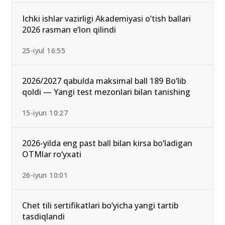
mumkin bo‘lgan yo‘nalishlar
13-iyun 00:02
Ichki ishlar vazirligi Akademiyasi o‘tish ballari
2026 rasman e’lon qilindi
25-iyul 16:55
2026/2027 qabulda maksimal ball 189 Bo‘lib
qoldi — Yangi test mezonlari bilan tanishing
15-iyun 10:27
2026-yilda eng past ball bilan kirsa bo‘ladigan
OTMlar ro‘yxati
26-iyun 10:01