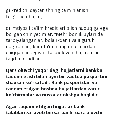
shirkatlari tomonidan qarz oluvchining
yashash joyi to‘g‘risida berilgan
ma’lumotnoma;
g) kreditni qaytarishning ta’minlanishi
to‘g‘risida hujjat;
d) imtiyozli ta’lim kreditlari olish huquqiga ega
bo‘lgan chin yetimlar, “Mehribonlik uylari”da
tarbiyalanganlar, bolalikdan I va II guruh
nogironlari, kam ta’minlangan oilalardan
chiqqanlar tegishli tasdiqlovchi hujjatlarni
taqdim etadilar.
Qarz oluvchi yuqoridagi hujjatlarni bankka
taqdim etish bilan ayni bir vaqtda pasportini
shaxsan ko‘rsatadi. Bank pasportdan va
taqdim etilgan boshqa hujjatlardan zarur
ko‘chirmalar va nusxalar olishga haqlidir.