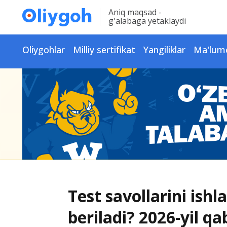
Aniq maqsad -
g'alabaga yetaklaydi
Oliygohlar
Milliy sertifikat
Yangiliklar
Ma'lum
Test savollarini ish
beriladi? 2026-yil qa