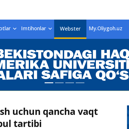
otlar
Imtihonlar
My.Oliygoh.uz
Webster
lash uchun qancha vaqt
bul tartibi