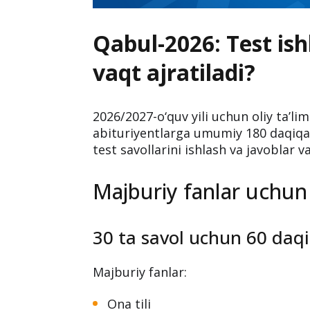
Qabul-2026: Test is
vaqt ajratiladi?
2026/2027-o‘quv yili uchun oliy ta’li
abituriyentlarga umumiy 180 daqiqa, 
test savollarini ishlash va javoblar v
Majburiy fanlar uchun
30 ta savol uchun 60 daq
Majburiy fanlar:
Ona tili