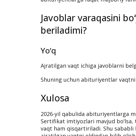
Javoblar varaqasini bo
beriladimi?
Yo‘q
Ajratilgan vaqt ichiga javoblarni belg
Shuning uchun abituriyentlar vaqtni 
Xulosa
2026-yil qabulida abituriyentlarga m
Sertifikat imtiyozlari mavjud bo‘lsa
vaqt ham qisqartiriladi. Shu sababli 
ajratilgan vaqtni oldindan bilib olis