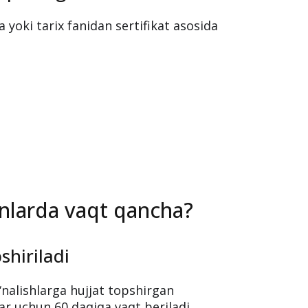
 yoki tarix fanidan sertifikat asosida
onlarda vaqt qancha?
shiriladi
‘nalishlarga hujjat topshirgan
ar uchun 60 daqiqa vaqt beriladi.