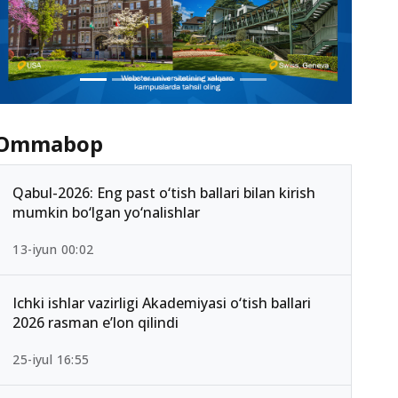
Ommabop
Qabul-2026: Eng past o‘tish ballari bilan kirish
mumkin bo‘lgan yo‘nalishlar
13-iyun 00:02
Ichki ishlar vazirligi Akademiyasi o‘tish ballari
2026 rasman e’lon qilindi
25-iyul 16:55