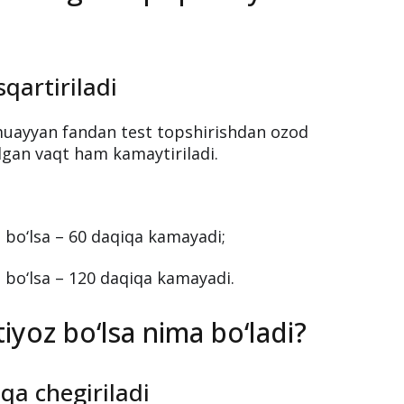
qartiriladi
 muayyan fandan test topshirishdan ozod
ilgan vaqt ham kamaytiriladi.
z bo‘lsa – 60 daqiqa kamayadi;
z bo‘lsa – 120 daqiqa kamayadi.
iyoz bo‘lsa nima bo‘ladi?
qa chegiriladi