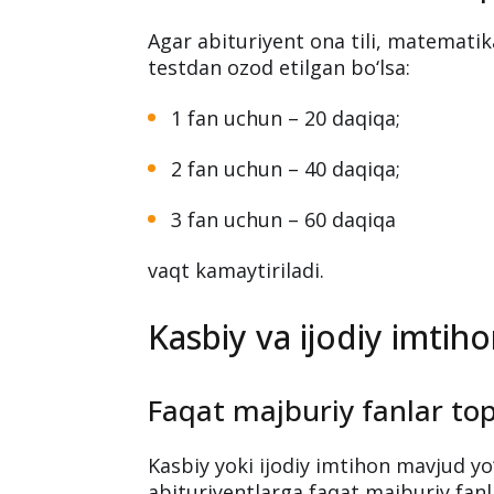
Agar abituriyent ona tili, matematika
testdan ozod etilgan bo‘lsa:
1 fan uchun – 20 daqiqa;
2 fan uchun – 40 daqiqa;
3 fan uchun – 60 daqiqa
vaqt kamaytiriladi.
Kasbiy va ijodiy imtih
Faqat majburiy fanlar top
Kasbiy yoki ijodiy imtihon mavjud yo
abituriyentlarga faqat majburiy fanl