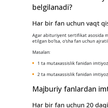
belgilanadi?
Har bir fan uchun vaqt qis
Agar abituriyent sertifikat asosida
etilgan bo‘lsa, o‘sha fan uchun ajrat
Masalan:
1 ta mutaxassislik fanidan imtiyo
2 ta mutaxassislik fanidan imtiyo
Majburiy fanlardan imt
Har bir fan uchun 20 daqi