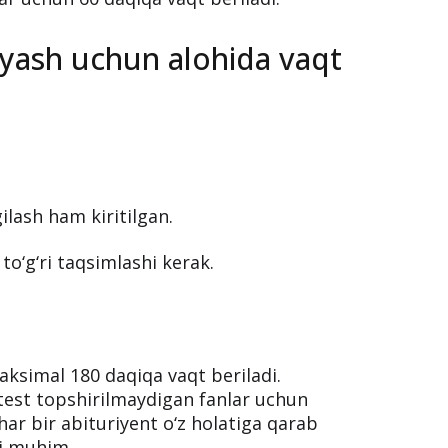
‘yash uchun alohida vaqt
ilash ham kiritilgan.
to‘g‘ri taqsimlashi kerak.
aksimal 180 daqiqa vaqt beriladi.
, test topshirilmaydigan fanlar uchun
har bir abituriyent o‘z holatiga qarab
hi muhim.