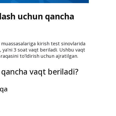
hlash uchun qancha
m muassasalariga kirish test sinovlarida
ya’ni 3 soat vaqt beriladi. Ushbu vaqt
araqasini to‘ldirish uchun ajratilgan.
 qancha vaqt beriladi?
iqa