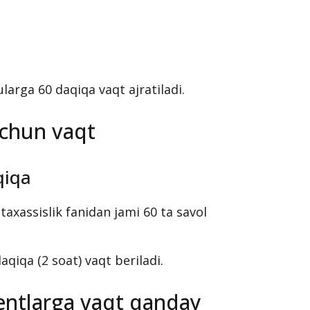
ularga 60 daqiqa vaqt ajratiladi.
uchun vaqt
qiqa
taxassislik fanidan jami 60 ta savol
qiqa (2 soat) vaqt beriladi.
iyentlarga vaqt qanday