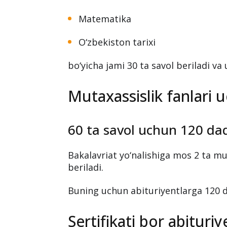
Matematika
O‘zbekiston tarixi
bo‘yicha jami 30 ta savol beriladi va 
Mutaxassislik fanlari 
60 ta savol uchun 120 da
Bakalavriat yo‘nalishiga mos 2 ta mu
beriladi.
Buning uchun abituriyentlarga 120 da
Sertifikati bor abitur