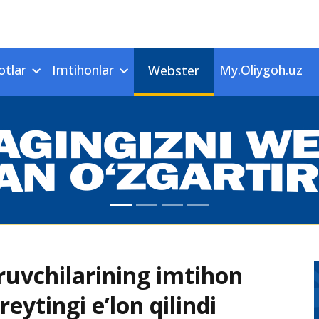
otlar
Imtihonlar
My.Oliygoh.uz
Webster
ruvchilarining imtihon
reytingi e’lon qilindi