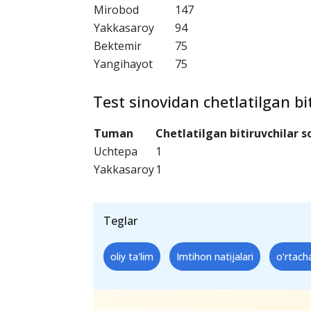
Olmazor
328
Chilonzor
298
Mirzo Ulug‘bek
288
Uchtepa
242
Yashnobod
210
Sirg‘ali
172
Mirobod
147
Yakkasaroy
94
Bektemir
75
Yangihayot
75
Test sinovidan chetlatilgan bit
Tuman
Chetlatilgan bitiruvchilar s
Uchtepa
1
Yakkasaroy
1