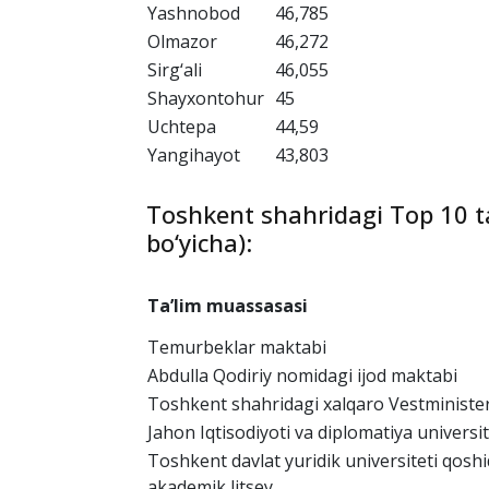
Mirobod
53,023
Mirzo Ulug‘bek
50,669
Yunusobod
49,37
Bektemir
49,224
Chilonzor
47,058
Yakkasaroy
46,789
Yashnobod
46,785
Olmazor
46,272
Sirg‘ali
46,055
Shayxontohur
45
Uchtepa
44,59
Yangihayot
43,803
Toshkent shahridagi Top 10 ta
bo‘yicha):
Ta’lim muassasasi