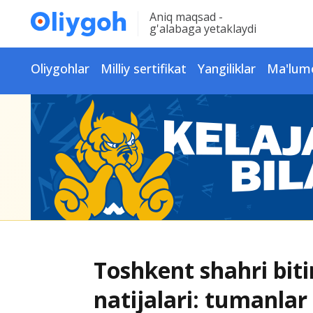
Aniq maqsad -
g'alabaga yetaklaydi
Oliygohlar
Milliy sertifikat
Yangiliklar
Ma'lum
Toshkent shahri biti
natijalari: tumanlar 