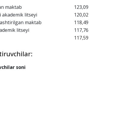
152,29
149,37
universiteti akademik litseyi
141,61
eti akademik litseyi
131,19
idagi M.S. Vosiqova nomidagi
126,96
gan maktab
123,09
i akademik litseyi
120,02
ashtirilgan maktab
118,49
demik litseyi
117,76
117,59
iruvchilar:
chilar soni