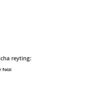
li
icha reyting:
r foizi