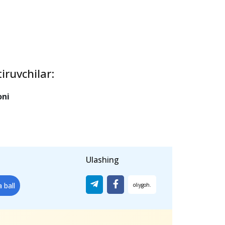
iruvchilar:
oni