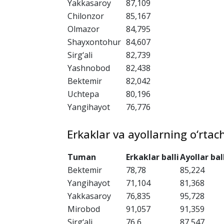
Tumanlar bo‘yicha o‘rtacha ba
Tuman
O‘rtacha ball
Mirobod
91,182
Mirzo Ulug‘bek
91,16
Yunusobod
89,473
Yakkasaroy
87,109
Chilonzor
85,167
Olmazor
84,795
Shayxontohur
84,607
Sirg‘ali
82,739
Yashnobod
82,438
Bektemir
82,042
Uchtepa
80,196
Yangihayot
76,776
Erkaklar va ayollarning o‘rtach