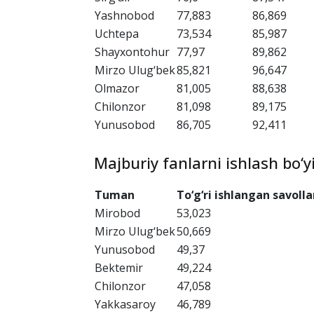
Tuman
Erkaklar balli
Ayollar bal
Bektemir
78,78
85,224
Yangihayot
71,104
81,368
Yakkasaroy
76,835
95,728
Mirobod
91,057
91,359
Sirg‘ali
76,6
87,547
Yashnobod
77,883
86,869
Uchtepa
73,534
85,987
Shayxontohur
77,97
89,862
Mirzo Ulug‘bek
85,821
96,647
Olmazor
81,005
88,638
Chilonzor
81,098
89,175
Yunusobod
86,705
92,411
Majburiy fanlarni ishlash bo‘y
Tuman
To‘g‘ri ishlangan savolla