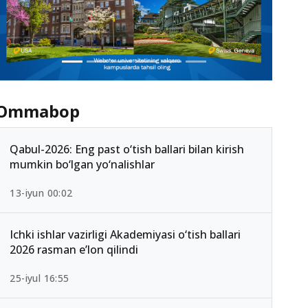
Ommabop
Qabul-2026: Eng past o‘tish ballari bilan kirish
mumkin bo‘lgan yo‘nalishlar
13-iyun 00:02
Ichki ishlar vazirligi Akademiyasi o‘tish ballari
2026 rasman e’lon qilindi
25-iyul 16:55