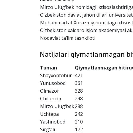
Temurbeklar maktabi
Abdulla Qodiriy nomidagi ijod maktabi
Toshkent shahridagi xalqaro Vestminister 
Jahon Iqtisodiyoti va diplomatiya universit
Toshkent davlat yuridik universiteti qosh
akademik litsey
Mirzo Ulug‘bek nomidagi ixtisoslashtiril
O‘zbekiston davlat jahon tillari universitet
Muhammad al-Xorazmiy nomidagi ixtisosl
O‘zbekiston xalqaro islom akademiyasi aka
Nodavlat ta’lim tashkiloti
Natijalari qiymatlanmagan bit
Tuman
Qiymatlanmagan bitiruv
Shayxontohur
421
Yunusobod
361