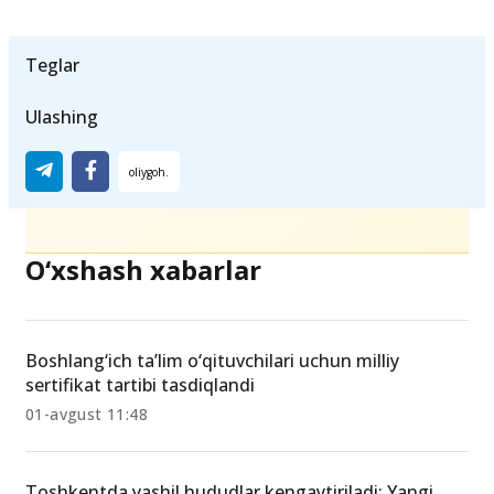
Teglar
Ulashing
O‘xshash xabarlar
Boshlang‘ich ta’lim o‘qituvchilari uchun milliy
sertifikat tartibi tasdiqlandi
01-avgust 11:48
Toshkentda yashil hududlar kengaytiriladi: Yangi