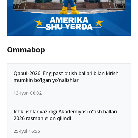
Ommabop
Qabul-2026: Eng past o‘tish ballari bilan kirish
mumkin bo‘lgan yo‘nalishlar
13-iyun 00:02
Ichki ishlar vazirligi Akademiyasi o‘tish ballari
2026 rasman e’lon qilindi
25-iyul 16:55