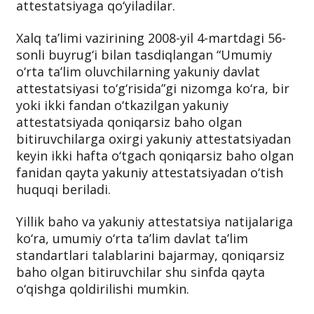
attestatsiyaga qo‘yiladilar.
Xalq ta’limi vazirining 2008-yil 4-martdagi 56-
sonli buyrug‘i bilan tasdiqlangan “Umumiy
o‘rta ta’lim oluvchilarning yakuniy davlat
attestatsiyasi to‘g‘risida”gi nizomga ko‘ra, bir
yoki ikki fandan o‘tkazilgan yakuniy
attestatsiyada qoniqarsiz baho olgan
bitiruvchilarga oxirgi yakuniy attestatsiyadan
keyin ikki hafta o‘tgach qoniqarsiz baho olgan
fanidan qayta yakuniy attestatsiyadan o‘tish
huquqi beriladi.
Yillik baho va yakuniy attestatsiya natijalariga
ko‘ra, umumiy o‘rta ta’lim davlat ta’lim
standartlari talablarini bajarmay, qoniqarsiz
baho olgan bitiruvchilar shu sinfda qayta
o‘qishga qoldirilishi mumkin.