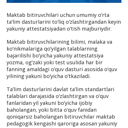
Maktab bitiruvchilari uchun umumiy o‘rta
ta’lim dasturlarini to‘liq o‘zlashtirgandan keyin
yakuniy attestatsiyadan o‘tish majburiydir.
Maktab bitiruvchilarining bilimi, malaka va
ko‘nikmalariga qo‘yilgan talablarning
bajarilishi bo‘yicha yakuniy attestatsiya
yozma, og‘zaki yoki test usulida har bir
fanning amaldagi o‘quv dasturi asosida o‘quv
yilining yakuni bo‘yicha o‘tkaziladi.
Ta’lim dasturlarini davlat ta’lim standartlari
talablari darajasida o‘zlashtirgan va o‘quv
fanlaridan yil yakuni bo‘yicha ijobiy
baholangan, yoki bitta o‘quv fanidan
qoniqarsiz baholangan bitiruvchilar maktab
pedagogik kengashi qaroriga asosan yakuniy