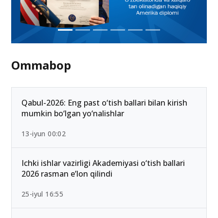
Ommabop
Qabul-2026: Eng past o‘tish ballari bilan kirish
mumkin bo‘lgan yo‘nalishlar
13-iyun 00:02
Ichki ishlar vazirligi Akademiyasi o‘tish ballari
2026 rasman e’lon qilindi