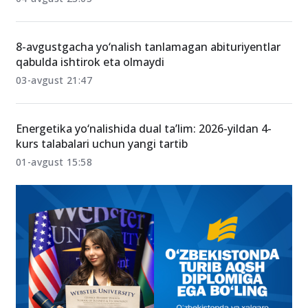
Milliy sertifikat imtihoniga uzrli sabab bilan
kelmaganlarga to‘lov qaytariladi
04-avgust 23:05
8-avgustgacha yo‘nalish tanlamagan abituriyentlar
qabulda ishtirok eta olmaydi
03-avgust 21:47
Energetika yo‘nalishida dual ta’lim: 2026-yildan 4-
kurs talabalari uchun yangi tartib
01-avgust 15:58