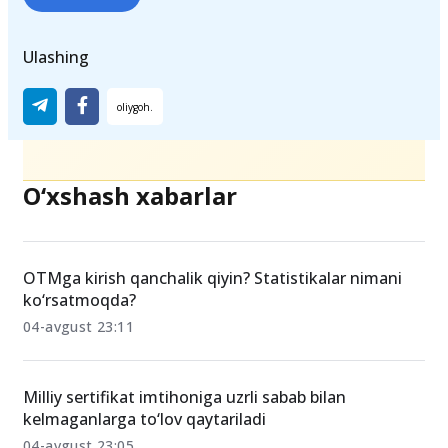
Teglar
Yuristprudensiya
Ulashing
O‘xshash xabarlar
OTMga kirish qanchalik qiyin? Statistikalar nimani
ko‘rsatmoqda?
04-avgust 23:11