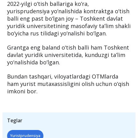
2022-yilgi o‘tish ballariga ko‘ra,
yurisprudensiya yo‘nalishida kontraktga o‘tish
balli eng past bo‘lgan joy – Toshkent davlat
yuridik universitetining masofaviy ta’lim shakli
bo‘yicha rus tilidagi yo‘nalishi bo‘lgan.
Grantga eng baland o‘tish balli ham Toshkent
davlat yuridik universitetida, kunduzgi ta’lim
yo‘nalishida bo‘lgan.
Bundan tashqari, viloyatlardagi OTMlarda
ham yurist mutaxassisligini olish uchun o‘qish
imkoni bor.