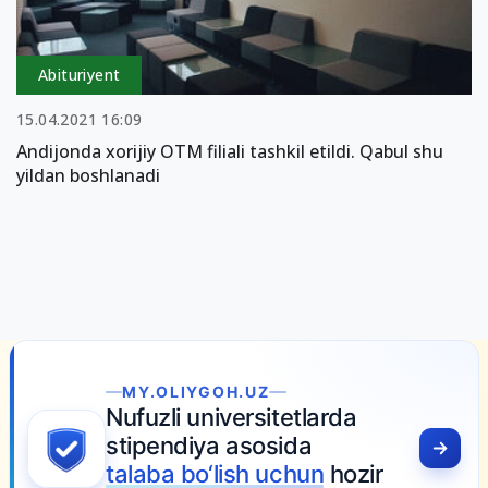
Abituriyent
15.04.2021 16:09
Andijonda xorijiy OTM filiali tashkil etildi. Qabul shu
yildan boshlanadi
MY.OLIYGOH.UZ
Nufuzli universitetlarda
stipendiya asosida
talaba bo‘lish uchun
hozir