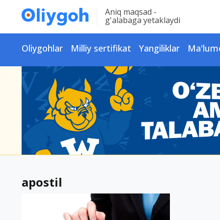
Aniq maqsad -
g'alabaga yetaklaydi
Oliygohlar
Milliy sertifikat
Yangiliklar
Ma'lum
apostil