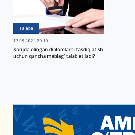
Talaba
17.09.2024 20:10
Xorijda olingan diplomlarni tasdiqlatish
uchun qancha mablag‘ talab etiladi?