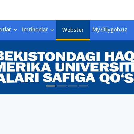
otlar
Imtihonlar
My.Oliygoh.uz
Webster