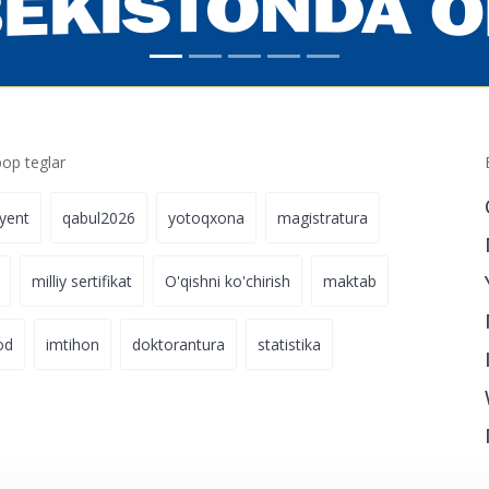
p teglar
iyent
qabul2026
yotoqxona
magistratura
milliy sertifikat
O'qishni ko'chirish
maktab
od
imtihon
doktorantura
statistika