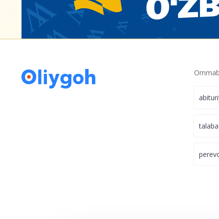
Ommabo
abitur
talaba
perev