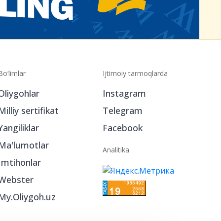
Bo‘limlar
Ijtimoiy tarmoqlarda
Oliygohlar
Instagram
Milliy sertifikat
Telegram
Yangiliklar
Facebook
Ma'lumotlar
Analitika
Imtihonlar
Webster
My.Oliygoh.uz