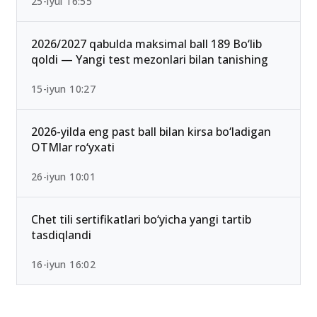
Ichki ishlar vazirligi Akademiyasi o‘tish ballari
2026 rasman e’lon qilindi
25-iyul 16:55
2026/2027 qabulda maksimal ball 189 Bo‘lib
qoldi — Yangi test mezonlari bilan tanishing
15-iyun 10:27
2026-yilda eng past ball bilan kirsa bo‘ladigan
OTMlar ro‘yxati
26-iyun 10:01
Chet tili sertifikatlari bo‘yicha yangi tartib
tasdiqlandi
16-iyun 16:02