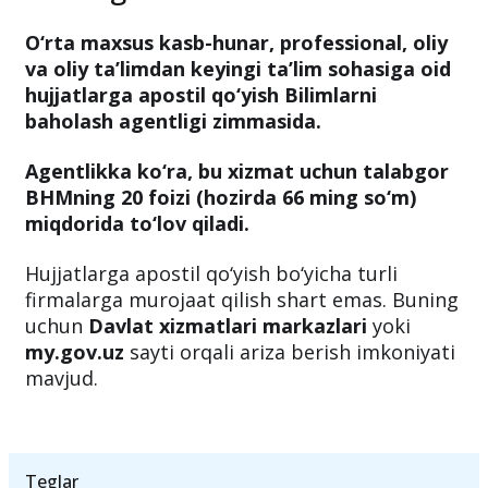
tasdiqlatish uchun qancha
mablag‘ talab etiladi?
O‘rta maxsus kasb-hunar, professional, oliy
va oliy ta’limdan keyingi ta’lim sohasiga oid
hujjatlarga apostil qo‘yish Bilimlarni
baholash agentligi zimmasida.
Agentlikka ko‘ra, bu xizmat uchun talabgor
BHMning 20 foizi (hozirda 66 ming so‘m)
miqdorida to‘lov qiladi.
Hujjatlarga apostil qo‘yish bo‘yicha turli
firmalarga murojaat qilish shart emas. Buning
uchun
Davlat xizmatlari markazlari
yoki
my.gov.uz
sayti orqali ariza berish imkoniyati
mavjud.