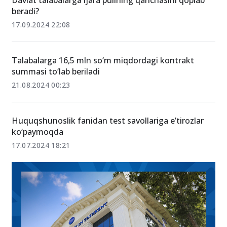
Davlat talabalarga ijara pulining qanchasini qoplab
beradi?
17.09.2024 22:08
Talabalarga 16,5 mln so‘m miqdordagi kontrakt
summasi to‘lab beriladi
21.08.2024 00:23
Huquqshunoslik fanidan test savollariga eʼtirozlar
ko‘paymoqda
17.07.2024 18:21