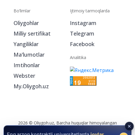
Bo‘limlar
Ijtimoiy tarmoqlarda
Oliygohlar
Instagram
Milliy sertifikat
Telegram
Yangiliklar
Facebook
Ma'lumotlar
Analitika
Imtihonlar
Webster
My.Oliygoh.uz
2026 © Oliygoh.uz, Barcha huquqlar himoyalangan
Reklama
/
Foydalanish shartlari
Eng arzon kontraktli universitetlarda
joylar