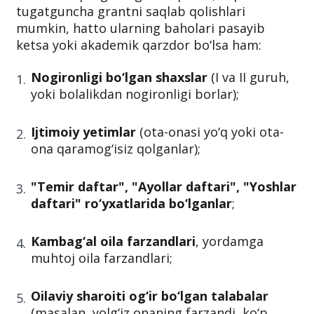
tugatguncha grantni saqlab qolishlari
mumkin, hatto ularning baholari pasayib
ketsa yoki akademik qarzdor bo‘lsa ham:
Nogironligi bo‘lgan shaxslar
(I va II guruh,
yoki bolalikdan nogironligi borlar);
Ijtimoiy yetimlar
(ota-onasi yo‘q yoki ota-
ona qaramog‘isiz qolganlar);
"Temir daftar", "Ayollar daftari", "Yoshlar
daftari" ro‘yxatlarida bo‘lganlar
;
Kambag‘al oila farzandlari
, yordamga
muhtoj oila farzandlari;
Oilaviy sharoiti og‘ir bo‘lgan talabalar
(masalan, yolg‘iz onaning farzandi, ko‘p