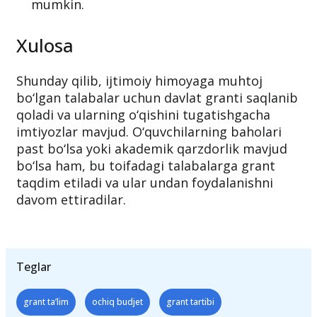
mumkin.
Xulosa
Shunday qilib, ijtimoiy himoyaga muhtoj
bo‘lgan talabalar uchun davlat granti saqlanib
qoladi va ularning o‘qishini tugatishgacha
imtiyozlar mavjud. O‘quvchilarning baholari
past bo‘lsa yoki akademik qarzdorlik mavjud
bo‘lsa ham, bu toifadagi talabalarga grant
taqdim etiladi va ular undan foydalanishni
davom ettiradilar.
Teglar
grant ta’lim
ochiq budjet
grant tartibi