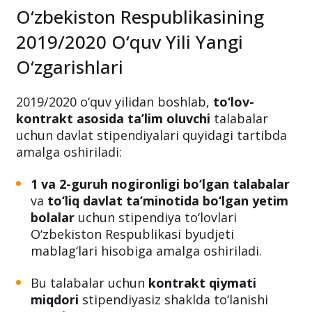
O‘zbekiston Respublikasining
2019/2020 O‘quv Yili Yangi
O‘zgarishlari
2019/2020 o‘quv yilidan boshlab,
to‘lov-
kontrakt asosida ta’lim oluvchi
talabalar
uchun davlat stipendiyalari quyidagi tartibda
amalga oshiriladi:
1 va 2-guruh nogironligi bo‘lgan talabalar
va
to‘liq davlat ta’minotida bo‘lgan yetim
bolalar
uchun stipendiya to‘lovlari
O‘zbekiston Respublikasi byudjeti
mablag‘lari hisobiga amalga oshiriladi.
Bu talabalar uchun
kontrakt qiymati
miqdori
stipendiyasiz shaklda to‘lanishi