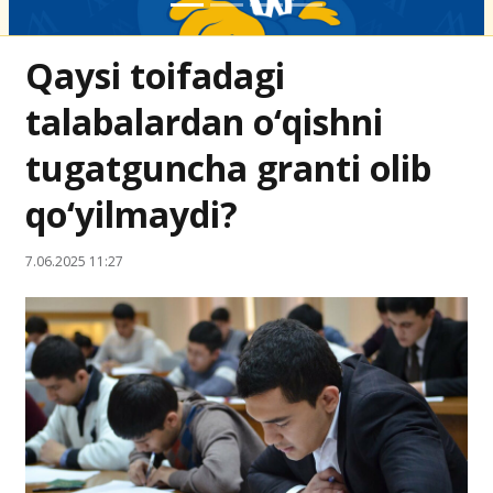
Qaysi toifadagi
talabalardan o‘qishni
tugatguncha granti olib
qo‘yilmaydi?
7.06.2025 11:27