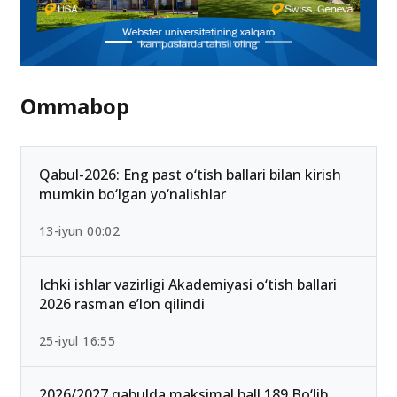
Ommabop
Qabul-2026: Eng past o‘tish ballari bilan kirish
mumkin bo‘lgan yo‘nalishlar
13-iyun 00:02
Ichki ishlar vazirligi Akademiyasi o‘tish ballari
2026 rasman e’lon qilindi
25-iyul 16:55
2026/2027 qabulda maksimal ball 189 Bo‘lib