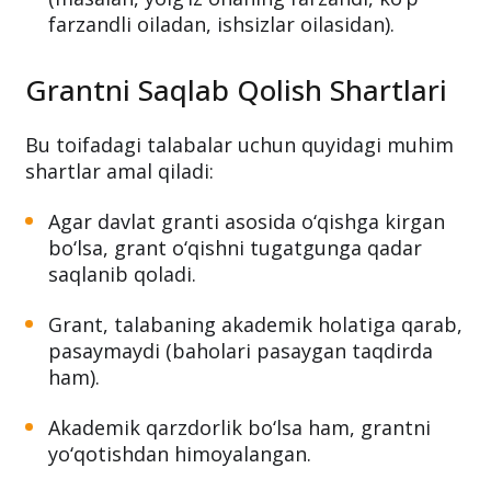
farzandli oiladan, ishsizlar oilasidan).
Grantni Saqlab Qolish Shartlari
Bu toifadagi talabalar uchun quyidagi muhim
shartlar amal qiladi:
Agar davlat granti asosida o‘qishga kirgan
bo‘lsa, grant o‘qishni tugatgunga qadar
saqlanib qoladi.
Grant, talabaning akademik holatiga qarab,
pasaymaydi (baholari pasaygan taqdirda
ham).
Akademik qarzdorlik bo‘lsa ham, grantni
yo‘qotishdan himoyalangan.