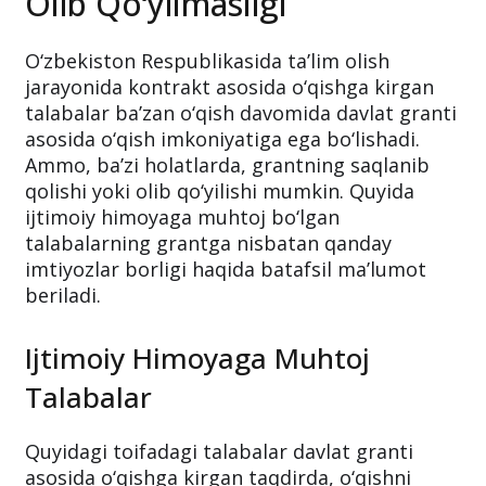
Olib Qo‘yilmasligi
O‘zbekiston Respublikasida ta’lim olish
jarayonida kontrakt asosida o‘qishga kirgan
talabalar ba’zan o‘qish davomida davlat granti
asosida o‘qish imkoniyatiga ega bo‘lishadi.
Ammo, ba’zi holatlarda, grantning saqlanib
qolishi yoki olib qo‘yilishi mumkin. Quyida
ijtimoiy himoyaga muhtoj bo‘lgan
talabalarning grantga nisbatan qanday
imtiyozlar borligi haqida batafsil ma’lumot
beriladi.
Ijtimoiy Himoyaga Muhtoj
Talabalar
Quyidagi toifadagi talabalar davlat granti
asosida o‘qishga kirgan taqdirda, o‘qishni