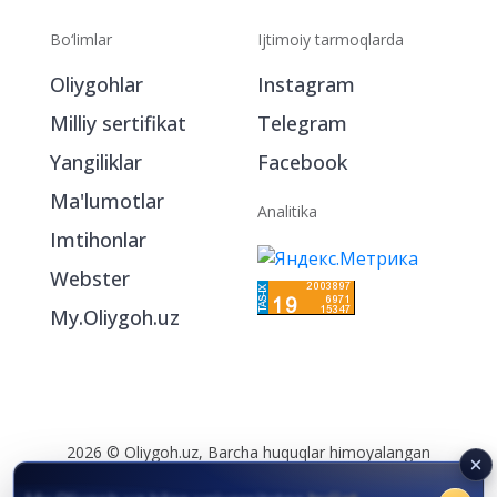
Bo‘limlar
Ijtimoiy tarmoqlarda
Oliygohlar
Instagram
Milliy sertifikat
Telegram
Yangiliklar
Facebook
Ma'lumotlar
Analitika
Imtihonlar
Webster
My.Oliygoh.uz
2026 © Oliygoh.uz, Barcha huquqlar himoyalangan
Reklama
/
Foydalanish shartlari
My.Oliygoh.uz bilan universitetga
hujjat