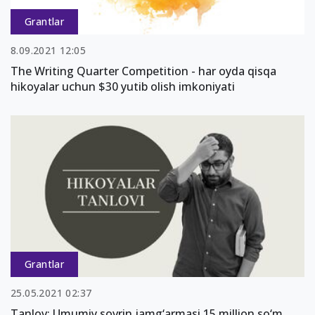
Grantlar
8.09.2021 12:05
The Writing Quarter Competition - har oyda qisqa
hikoyalar uchun $30 yutib olish imkoniyati
Grantlar
25.05.2021 02:37
Tanlov: Umumiy sovrin jamg‘armasi 15 million so‘m