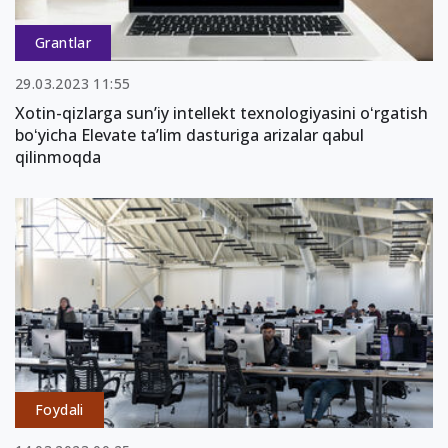
Grantlar
29.03.2023 11:55
Xotin-qizlarga sun’iy intellekt texnologiyasini oʻrgatish
boʻyicha Elevate taʼlim dasturiga arizalar qabul
qilinmoqda
Foydali