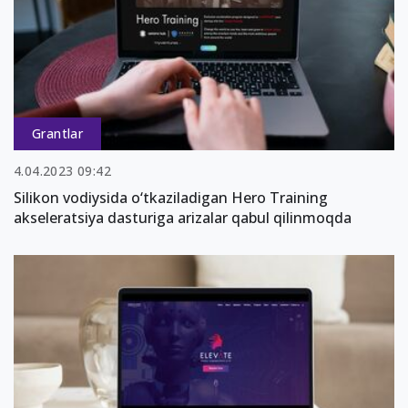
Grantlar
4.04.2023 09:42
Silikon vodiysida o‘tkaziladigan Hero Training
akseleratsiya dasturiga arizalar qabul qilinmoqda