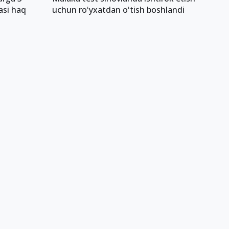
asi haq
uchun roʻyxatdan oʻtish boshlandi