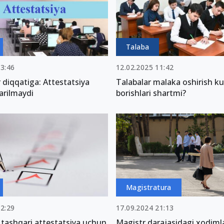
Talaba
03:46
12.02.2025 11:42
diqqatiga: Attestatsiya
Talabalar malaka oshirish ku
tarilmaydi
borishlari shartmi?
Magistratura
22:29
17.09.2024 21:13
tashqari attestatsiya uchun
Magistr darajasidagi xodiml