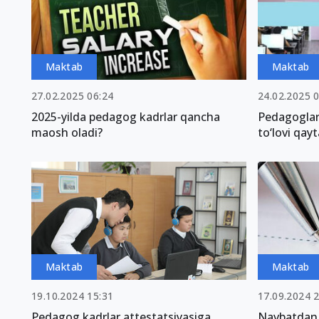
Maktab
Maktab
27.02.2025 06:24
24.02.2025 
2025-yilda pedagog kadrlar qancha
Pedagoglar 
maosh oladi?
to‘lovi qay
Maktab
Maktab
19.10.2024 15:31
17.09.2024 
Pedagog kadrlar attestatsiyasiga
Navbatdan 