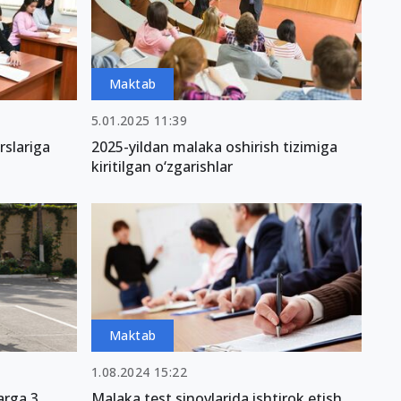
Maktab
5.01.2025 11:39
rslariga
2025-yildan malaka oshirish tizimiga
kiritilgan o‘zgarishlar
Maktab
1.08.2024 15:22
arga 3
Malaka test sinovlarida ishtirok etish