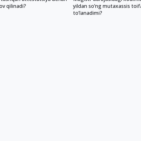
ov qilinadi?
yildan so‘ng mutaxassis toif
to‘lanadimi?