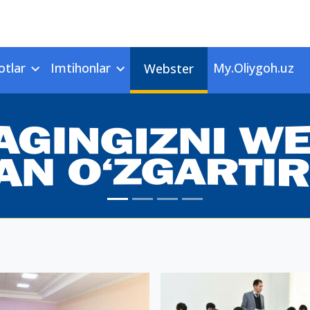
otlar
Imtihonlar
My.Oliygoh.uz
Webster