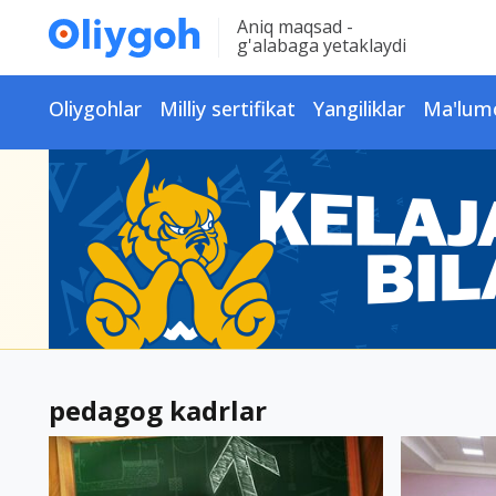
Aniq maqsad -
g'alabaga yetaklaydi
Oliygohlar
Milliy sertifikat
Yangiliklar
Ma'lum
pedagog kadrlar