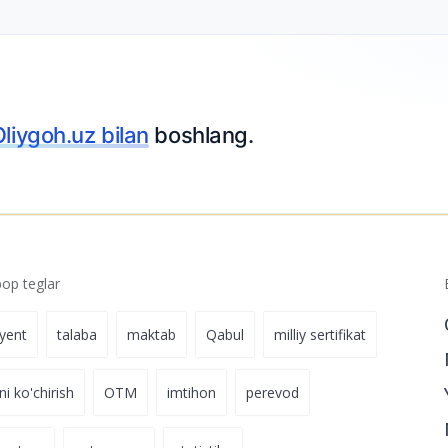
liygoh.uz bilan
boshlang.
p teglar
iyent
talaba
maktab
Qabul
milliy sertifikat
ni ko'chirish
OTM
imtihon
perevod