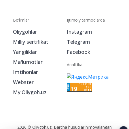
Bo‘limlar
Ijtimoiy tarmoqlarda
Oliygohlar
Instagram
Milliy sertifikat
Telegram
Yangiliklar
Facebook
Ma'lumotlar
Analitika
Imtihonlar
Webster
My.Oliygoh.uz
2026 © Oliygoh.uz, Barcha huquqlar himoyalangan