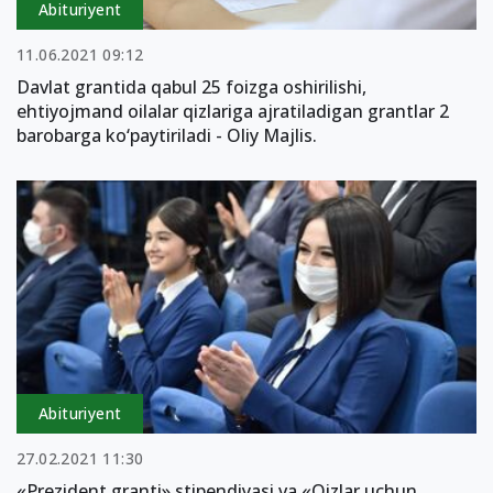
Abituriyent
11.06.2021 09:12
Davlat grantida qabul 25 foizga oshirilishi,
ehtiyojmand oilalar qizlariga ajratiladigan grantlar 2
barobarga ko‘paytiriladi - Oliy Majlis.
Abituriyent
27.02.2021 11:30
«Prezident granti» stipendiyasi va «Qizlar uchun