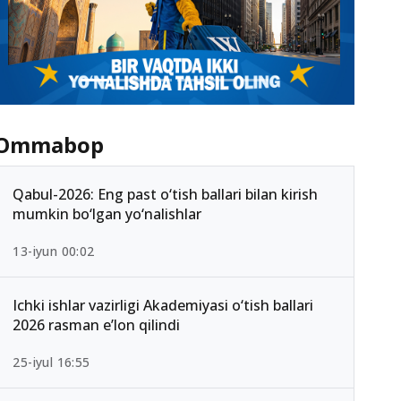
Ommabop
Qabul-2026: Eng past o‘tish ballari bilan kirish
mumkin bo‘lgan yo‘nalishlar
13-iyun 00:02
Ichki ishlar vazirligi Akademiyasi o‘tish ballari
2026 rasman e’lon qilindi
25-iyul 16:55