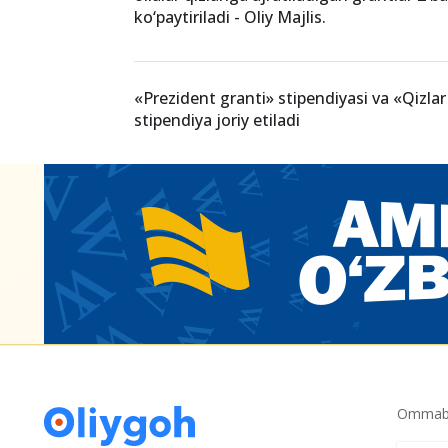
«UniSat - orzularingizni amalga oshiring
Davlat grantida qabul 25 foizga oshirilis
oilalar qizlariga ajratiladigan grantlar 2 
ko‘paytiriladi - Oliy Majlis.
«Prezident granti» stipendiyasi va «Qizl
stipendiya joriy etiladi