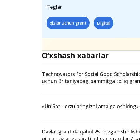
- Marketing ko‘nikmalari;
Qabul
2022-yil 1-iyun
ga qadar
bu y
Teglar
qizlar uchun grant
Digital
O‘xshash xabarlar
Technovators for Social Good Scholarship:
uchun Britaniyadagi sammitga to‘liq gran