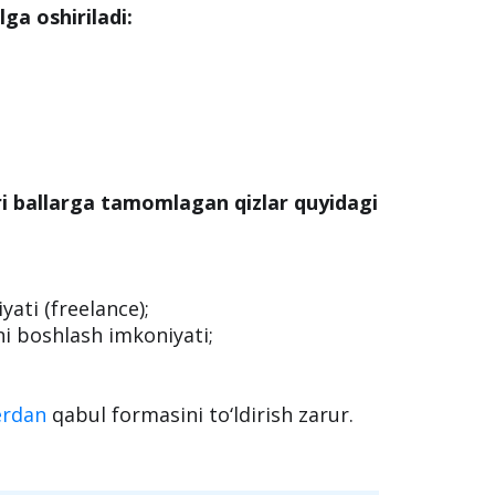
 bular:
ga oshiriladi:
ri ballarga tamomlagan qizlar quyidagi
ati (freelance);
rni boshlash imkoniyati;