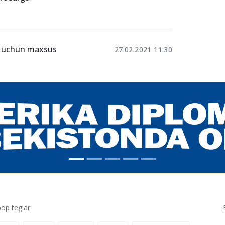
» STEM-dasturi
19.10.2021 17:58
hi, ehtiyojmand
11.06.2021 09:12
barobarga
ar uchun maxsus
27.02.2021 11:30