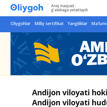
Aniq maqsad -
g'alabaga yetaklaydi
Oliygohlar
Milliy sertifikat
Yangiliklar
Ma'lum
Andijon viloyati hoki
Andijon viloyati hu