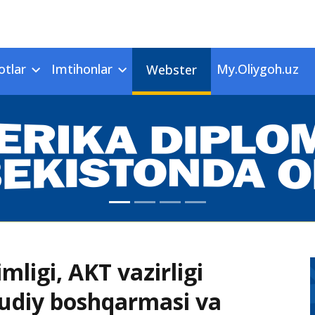
otlar
Imtihonlar
My.Oliygoh.uz
Webster
mligi, AKT vazirligi
dudiy boshqarmasi va