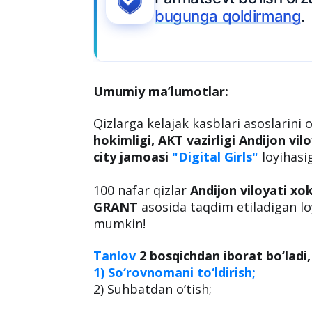
Umumiy ma’lumotlar:
Qizlarga kelajak kasblari asoslarini
hokimligi, AKT vazirligi Andijon vi
city jamoasi
"Digital Girls"
loyihasi
100 nafar qizlar
Andijon viloyati xok
GRANT
asosida taqdim etiladigan loy