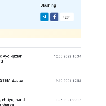
erdan
qabul formasini to‘ldirish zarur.
Ulashing
 Ayol-qizlar
12.05.2022 10:34
t!