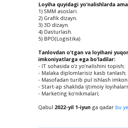
mumkin!
Tanlov
2 bosqichdan iborat bo‘ladi,
1) So‘rovnomani to‘ldirish;
2) Suhbatdan o‘tish;
Loyiha quyidagi yo‘nalishlarda amal
1) SMM asoslari.
2) Grafik dizayn.
3) 3D dizayn.
4) Dasturlash.
5) BPO(Logistika)
Tanlovdan o‘tgan va loyihani yuqo
imkoniyatlarga ega bo‘ladilar:
- IT sohasida o‘z yo‘nalishini topish;
- Malaka diplomlarisiz kasb tanlash;
- Masofadan turib pul ishlash imkoniy
- Start-ap shaklida ijtimoiy loyihala