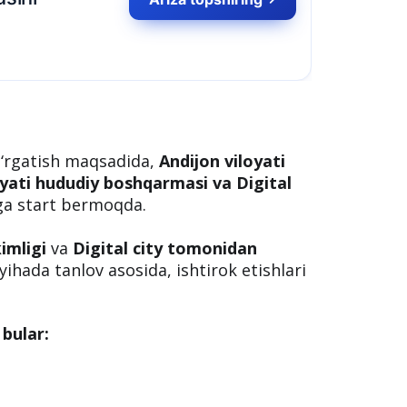
 o‘rgatish maqsadida,
Andijon viloyati
loyati hududiy boshqarmasi va Digital
ga start bermoqda.
imligi
va
Digital city tomonidan
ihada tanlov asosida, ishtirok etishlari