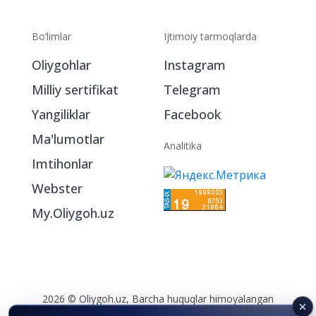
Bo‘limlar
Ijtimoiy tarmoqlarda
Oliygohlar
Instagram
Milliy sertifikat
Telegram
Yangiliklar
Facebook
Ma'lumotlar
Analitika
Imtihonlar
Webster
My.Oliygoh.uz
2026 © Oliygoh.uz, Barcha huquqlar himoyalangan