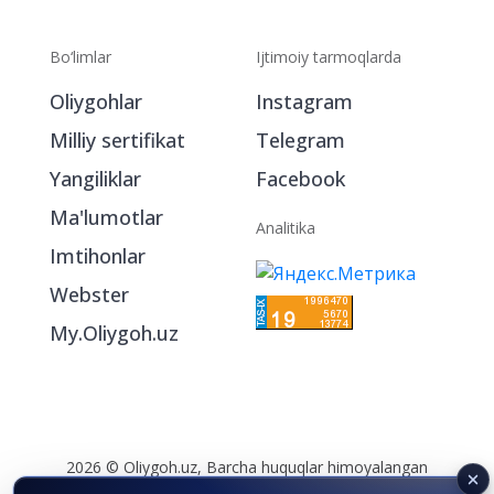
Bo‘limlar
Ijtimoiy tarmoqlarda
Oliygohlar
Instagram
Milliy sertifikat
Telegram
Yangiliklar
Facebook
Ma'lumotlar
Analitika
Imtihonlar
Webster
My.Oliygoh.uz
2026 © Oliygoh.uz, Barcha huquqlar himoyalangan