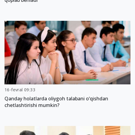
qoplab beriladi
16-fevral 09:33
Qanday holatlarda oliygoh talabani o‘qishdan
chetlashtirishi mumkin?