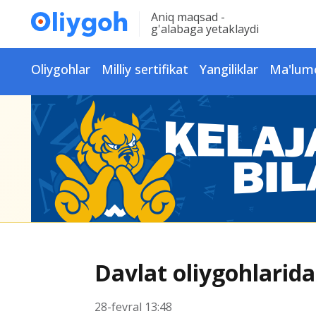
Aniq maqsad -
g'alabaga yetaklaydi
Oliygohlar
Milliy sertifikat
Yangiliklar
Ma'lum
Davlat oliygohlarida
28-fevral 13:48