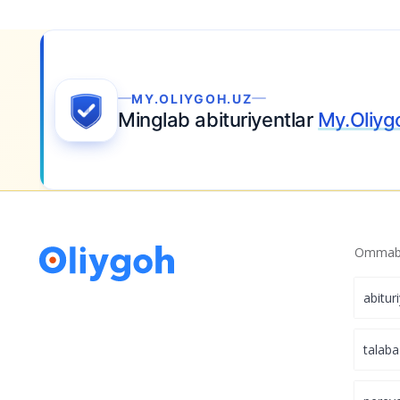
2026/2027 davlat stipendiyalari kvotalari e
Kimga nechta o‘rin ajratildi?
Kontraktda o‘qiyotgan talabalar endi dav
da’vogar bo‘lishi mumkin
Ariza topshiring
— Siz hali kutyapsizmi?
Ommabo