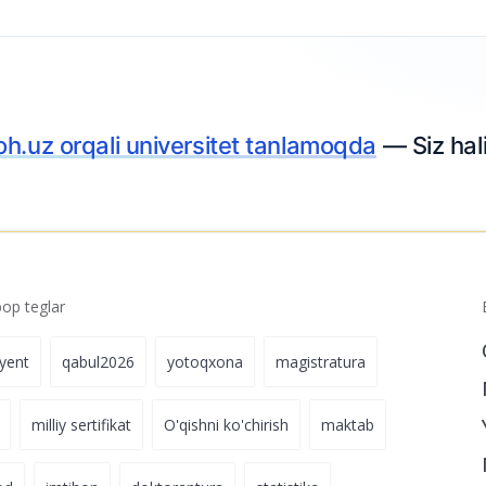
’lon qilindi –
22-iyul 11:19
lat grantiga
02-iyul 17:08
p teglar