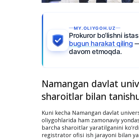
stasangiz,
Ariza topshiring
g
— qabul
Namangan davlat univ