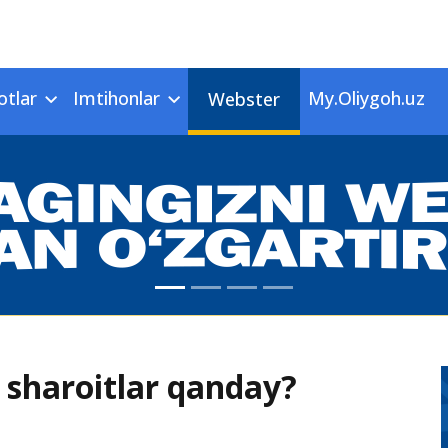
otlar
Imtihonlar
My.Oliygoh.uz
Webster
 sharoitlar qanday?