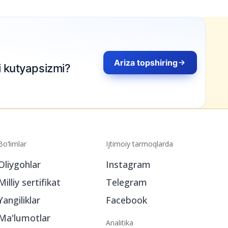
Bo‘limlar
Ijtimoiy tarmoqlarda