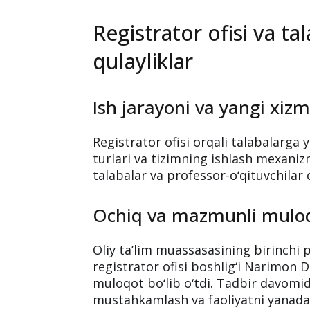
sharoitlar bilan tanish
Kuni kecha Namangan davlat univers
oliygohlarida ham zamonaviy yondash
barcha sharoitlar yaratilganini ko‘r
registrator ofisi ish jarayoni bilan y
Registrator ofisi va ta
qulayliklar
Ish jarayoni va yangi xizm
Registrator ofisi orqali talabalarga 
turlari va tizimning ishlash mexanizm
talabalar va professor-o‘qituvchilar 