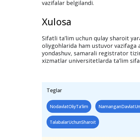
Ochiq va mazmunli mulo
Oliy ta’lim muassasasining birinchi
registrator ofisi boshlig‘i Narimon
muloqot bo‘lib o‘tdi. Tadbir davomi
mustahkamlash va faoliyatni yanada 
vazifalar belgilandi.
Xulosa
Sifatli ta’lim uchun qulay sharoit ya
oliygohlarida ham ustuvor vazifaga
yondashuv, samarali registrator tizi
xizmatlar universitetlarda ta’lim sifa
Teglar