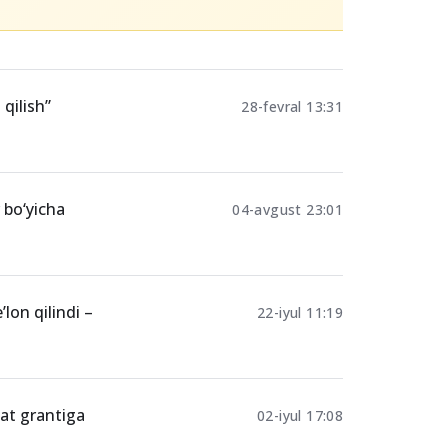
ersiteti
 qilish”
28-fevral 13:31
 bo‘yicha
04-avgust 23:01