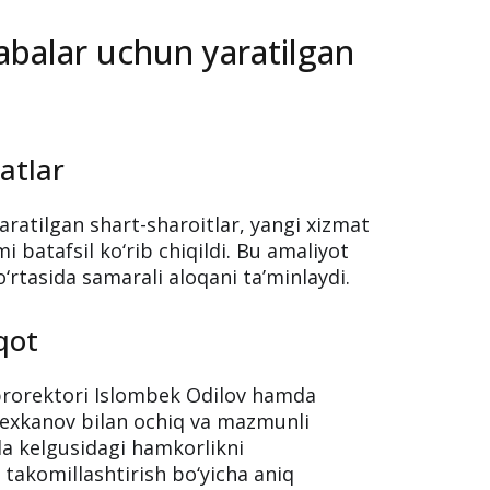
uv
itetiga tashrif davomida davlat
uv va talabalar ilm olishi uchun
dik. Tashrif davomida universitetning
aqindan tanishildi.
labalar uchun yaratilgan
atlar
yaratilgan shart-sharoitlar, yangi xizmat
i batafsil ko‘rib chiqildi. Bu amaliyot
o‘rtasida samarali aloqani ta’minlaydi.