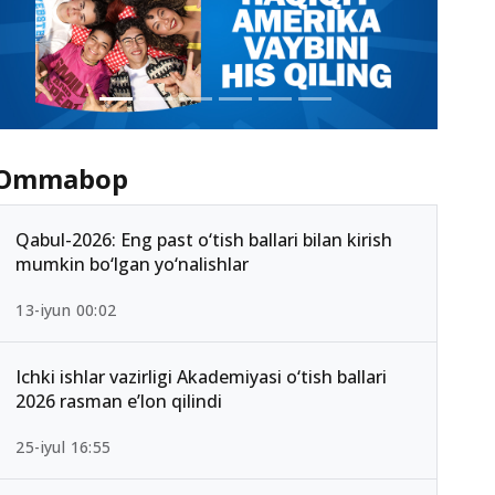
Ommabop
Qabul-2026: Eng past o‘tish ballari bilan kirish
mumkin bo‘lgan yo‘nalishlar
13-iyun 00:02
Ichki ishlar vazirligi Akademiyasi o‘tish ballari
2026 rasman e’lon qilindi
25-iyul 16:55