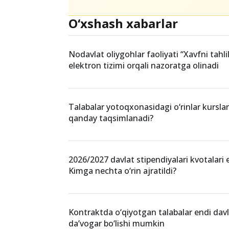
NodavlatOliyTa’lim
NamanganDavlatUniv
TalabalarUchunSharoit
O‘xshash xabarlar
Nodavlat oliygohlar faoliyati “Xavfni tahlil
elektron tizimi orqali nazoratga olinadi
Talabalar yotoqxonasidagi o‘rinlar kurslar
qanday taqsimlanadi?