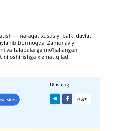
qot
 prorektori Islombek Odilov hamda
 Dexkanov bilan ochiq va mazmunli
da kelgusidagi hamkorlikni
takomillashtirish bo‘yicha aniq
ratish — nafaqat xususiy, balki davlat
 aylanib bormoqda. Zamonaviy
mi va talabalarga mo‘ljallangan
tini oshirishga xizmat qiladi.
Ulashing