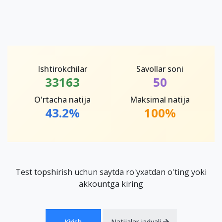
Ishtirokchilar
Savollar soni
33163
50
O'rtacha natija
Maksimal natija
43.2%
100%
Test topshirish uchun saytda ro'yxatdan o'ting yoki
akkountga kiring
Kirish
Natijalar jadvali