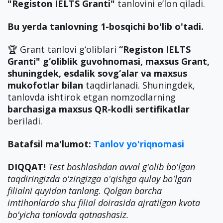
"Registon IELTS Granti"
tanlovini e’lon qiladi.
Bu yerda tanlovning 1-bosqichi bo'lib o'tadi.
🏆 Grant tanlovi g‘oliblari
“Registon IELTS
Granti" g‘oliblik guvohnomasi, maxsus Grant,
shuningdek, esdalik sovg‘alar va maxsus
mukofotlar bilan
taqdirlanadi. Shuningdek,
tanlovda ishtirok etgan nomzodlarning
barchasiga maxsus QR-kodli sertifikatlar
beriladi.
Batafsil ma'lumot:
Tanlov yo'riqnomasi
DIQQAT!
Test boshlashdan avval g'olib bo'lgan
taqdiringizda o'zingizga o'qishga qulay bo'lgan
filialni quyidan tanlang. Qolgan barcha
imtihonlarda shu filial doirasida ajratilgan kvota
bo'yicha tanlovda qatnashasiz.