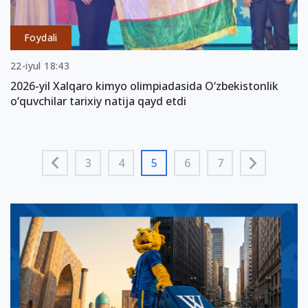
Foydali
22-iyul 18:43
2026-yil Xalqaro kimyo olimpiadasida O‘zbekistonlik
o‘quvchilar tarixiy natija qayd etdi
3
4
5
6
7