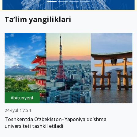
Ta’lim yangiliklari
Abituriyent
24-iyul 17:54
Toshkentda O‘zbekiston–Yaponiya qo‘shma
universiteti tashkil etiladi