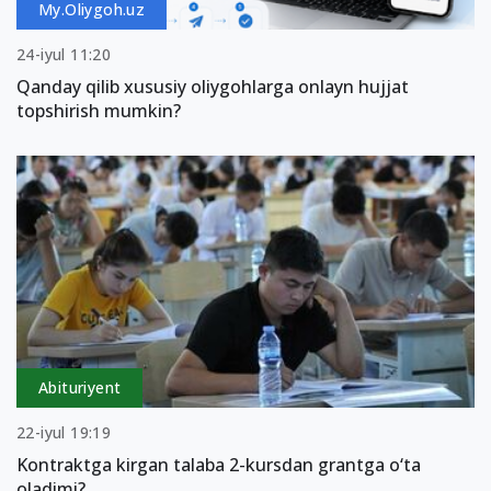
My.Oliygoh.uz
24-iyul 11:20
Qanday qilib xususiy oliygohlarga onlayn hujjat
topshirish mumkin?
Abituriyent
22-iyul 19:19
Kontraktga kirgan talaba 2-kursdan grantga o‘ta
oladimi?