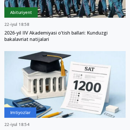
Abituriyent
22-iyul 18:58
2026-yil IIV Akademiyasi o‘tish ballari: Kunduzgi
bakalavriat natijalari
Imtiyozlar
22-iyul 18:54