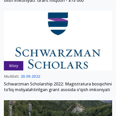
olish imkoniyati. Grant miqdori - $75 000
Xitoy
Muddati:
20.09.2022
Schwarzman Scholarship 2022: Magistratura bosqichini
to‘liq moliyalahtirilgan grant asosida o‘qish imkoniyati