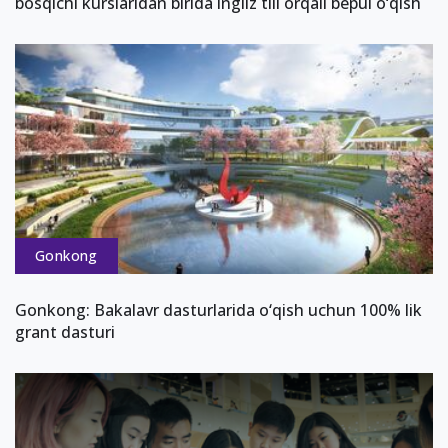
bosqichi kurslaridan birida ingliz tili orqali bepul o‘qish
Gonkong
Gonkong: Bakalavr dasturlarida o‘qish uchun 100% lik
grant dasturi