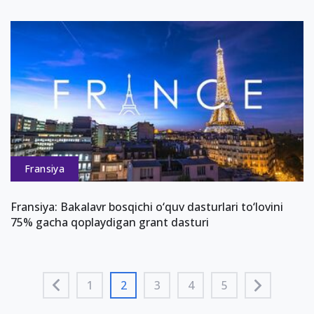
Fransiya
Fransiya: Bakalavr bosqichi o‘quv dasturlari to‘lovini
75% gacha qoplaydigan grant dasturi
1
2
3
4
5