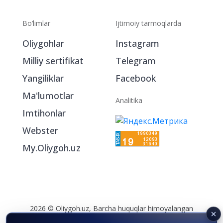
Bo‘limlar
Ijtimoiy tarmoqlarda
Oliygohlar
Instagram
Milliy sertifikat
Telegram
Yangiliklar
Facebook
Ma'lumotlar
Analitika
Imtihonlar
Webster
My.Oliygoh.uz
2026 © Oliygoh.uz, Barcha huquqlar himoyalangan