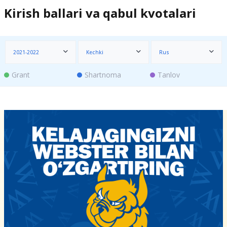
Kirish ballari va qabul kvotalari
2021-2022
Kechki
Rus
Grant
Shartnoma
Tanlov