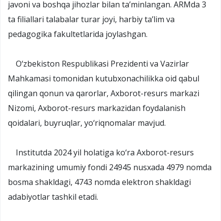
javoni va boshqa jihozlar bilan ta’minlangan. ARMda 3
ta filiallari talabalar turar joyi, harbiy ta’lim va
pedagogika fakultetlarida joylashgan.
O‘zbekiston Respublikasi Prezidenti va Vazirlar
Mahkamasi tomonidan kutubxonachilikka oid qabul
qilingan qonun va qarorlar, Axborot-resurs markazi
Nizomi, Axborot-resurs markazidan foydalanish
qoidalari, buyruqlar, yo‘riqnomalar mavjud.
Institutda 2024 yil holatiga ko‘ra Axborot-resurs
markazining umumiy fondi 24945 nusxada 4979 nomda
bosma shakldagi, 4743 nomda elektron shakldagi
adabiyotlar tashkil etadi.