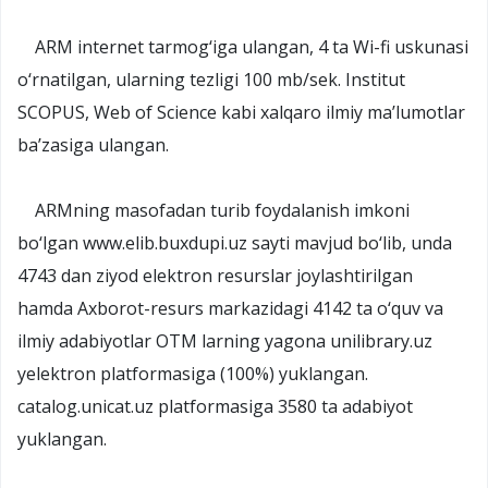
ARM internet tarmog‘iga ulangan, 4 ta Wi-fi uskunasi
o‘rnatilgan, ularning tezligi 100 mb/sek. Institut
SCOPUS, Web of Science kabi xalqaro ilmiy ma’lumotlar
ba’zasiga ulangan.
ARMning masofadan turib foydalanish imkoni
bo‘lgan www.elib.buxdupi.uz sayti mavjud bo‘lib, unda
4743 dan ziyod elektron resurslar joylashtirilgan
hamda Axborot-resurs markazidagi 4142 ta o‘quv va
ilmiy adabiyotlar OTM larning yagona unilibrary.uz
yelektron platformasiga (100%) yuklangan.
catalog.unicat.uz platformasiga 3580 ta adabiyot
yuklangan.