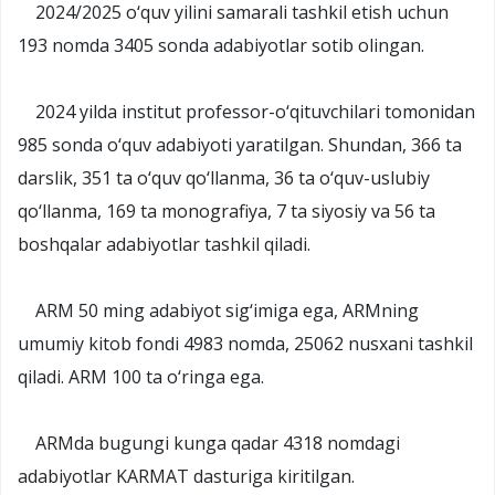
2024/2025 o‘quv yilini samarali tashkil etish uchun
193 nomda 3405 sonda adabiyotlar sotib olingan.
2024 yilda institut professor-o‘qituvchilari tomonidan
985 sonda o‘quv adabiyoti yaratilgan. Shundan, 366 ta
darslik, 351 ta o‘quv qo‘llanma, 36 ta o‘quv-uslubiy
qo‘llanma, 169 ta monografiya, 7 ta siyosiy va 56 ta
boshqalar adabiyotlar tashkil qiladi.
ARM 50 ming adabiyot sig‘imiga ega, ARMning
umumiy kitob fondi 4983 nomda, 25062 nusxani tashkil
qiladi. ARM 100 ta o‘ringa ega.
ARMda bugungi kunga qadar 4318 nomdagi
adabiyotlar KARMAT dasturiga kiritilgan.