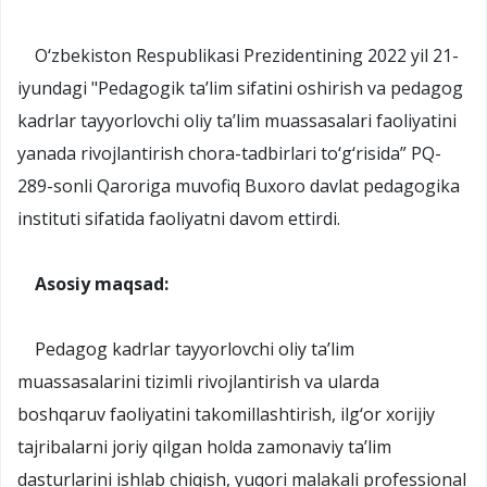
O‘zbekiston Respublikasi Prezidentining 2022 yil 21-
iyundagi "Pedagogik ta’lim sifatini oshirish va pedagog
kadrlar tayyorlovchi oliy ta’lim muassasalari faoliyatini
yanada rivojlantirish chora-tadbirlari to‘g‘risida” PQ-
289-sonli Qaroriga muvofiq Buxoro davlat pedagogika
instituti sifatida faoliyatni davom ettirdi.
Asosiy maqsad:
Pedagog kadrlar tayyorlovchi oliy ta’lim
muassasalarini tizimli rivojlantirish va ularda
boshqaruv faoliyatini takomillashtirish, ilg‘or xorijiy
tajribalarni joriy qilgan holda zamonaviy ta’lim
dasturlarini ishlab chiqish, yuqori malakali professional