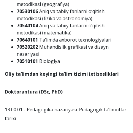
metodikasi (geografiya)
70530106
Aniq va tabiiy fanlarni o‘qitish
metodikasi (fizika va astronomiya)
70540104
Aniq va tabiiy fanlarni o‘qitish
metodikasi (matematika)
70640101
Ta’limda axborot texnologiyalari
70520202
Muhandislik grafikasi va dizayn
nazariyasi
70510101
Biologiya
Oliy ta’limdan keyingi ta’lim tizimi
ixtisosliklari
Doktorantura (DSc, PhD)
13.00.01 - Pedagogika nazariyasi. Pedagogik ta’limotlar
tarixi