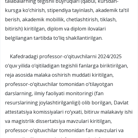
talabalarning tegishli buyruqlari (qabul, kursdan-
kursga ko‘chirish, stipendiya tayinlash, akademik ta’til
berish, akademik mobillik, chetlashtirish, tiklash,
bitirish) kiritilgan, diplom va diplom ilovalari
belgilangan tartibda to‘liq shakllantirilgan.
Kafedradagi professor-o‘qituvchilarni 2024/2025
o‘quv yilida o‘qitiladigan tegishli fanlarga biriktirilgan,
reja asosida malaka oshirish muddati kiritilgan,
professor-o‘qituvchilar tomonidan o‘tilayotgan
darslarning, ilmiy faoliyati monitoringi (fan
resurslarining joylashtirilganligi) olib borilgan, Davlat
attestatsiya komissiyalari ro‘yxati, bitiruv malakaviy ishi
va magistrlik dissertatsiya mavzulari kiritilgan,
professor-o‘qituvchilar tomonidan fan mavzulari va