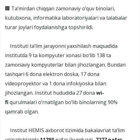
🏢 Ta’mirdan chiqqan zamonaviy o‘quv binolari,
kutubxona, informatika laboratoriyalari va talabalar
turar joylari foydalanishga topshirildi.
Instituti ta’lim jarayonni yaxshilash maqsadida
institutda 9 ta kompyuter xonasi bo‘lib 138 ta
zamonaviy kompyuterlar bilan jihozlangan. Bundan
tashqari 6 dona elektron doska, 17 dona
videoproyektor va 1 dona infokiyoska bilan
jihozlangan. Institut hududida 27 dona
wi-
fi
qurulmalari o‘rnatilgan bo‘lib binolarning 90%
qamrab olgan.
Institut HEMIS axborot tizimida bakalavriat ta’lim
yo‘nalishlarida
11793
nafar (kunduzgi–
7277 nafar
,