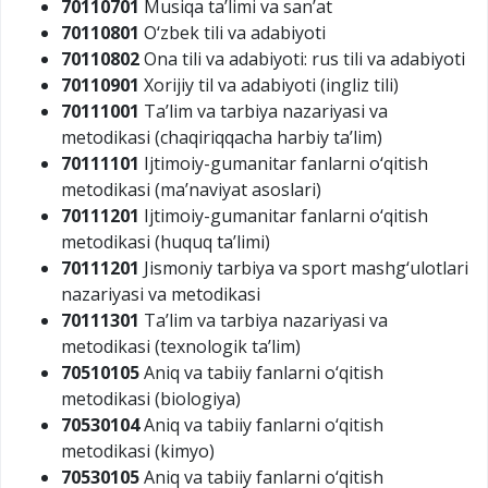
70110701
Musiqa ta’limi va san’at
70110801
O‘zbek tili va adabiyoti
70110802
Ona tili va adabiyoti: rus tili va adabiyoti
70110901
Xorijiy til va adabiyoti (ingliz tili)
70111001
Ta’lim va tarbiya nazariyasi va
metodikasi (chaqiriqqacha harbiy ta’lim)
70111101
Ijtimoiy-gumanitar fanlarni o‘qitish
metodikasi (ma’naviyat asoslari)
70111201
Ijtimoiy-gumanitar fanlarni o‘qitish
metodikasi (huquq ta’limi)
70111201
Jismoniy tarbiya va sport mashg‘ulotlari
nazariyasi va metodikasi
70111301
Ta’lim va tarbiya nazariyasi va
metodikasi (texnologik ta’lim)
70510105
Aniq va tabiiy fanlarni o‘qitish
metodikasi (biologiya)
70530104
Aniq va tabiiy fanlarni o‘qitish
metodikasi (kimyo)
70530105
Aniq va tabiiy fanlarni o‘qitish