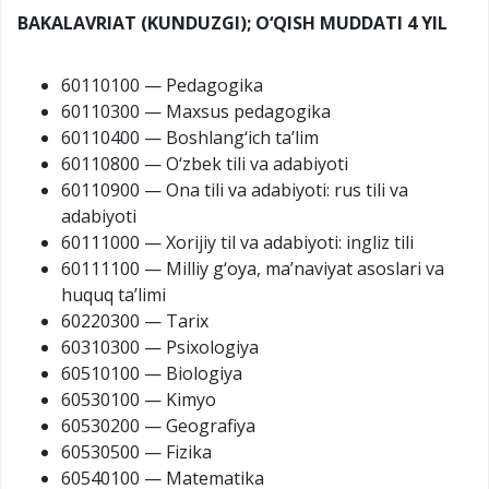
BAKALAVRIAT (KUNDUZGI); O‘QISH MUDDATI 4 YIL
60110100 — Pedagogika
60110300 — Maxsus pedagogika
60110400 — Boshlang‘ich ta’lim
60110800 — O‘zbek tili va adabiyoti
60110900 — Ona tili va adabiyoti: rus tili va
adabiyoti
60111000 — Xorijiy til va adabiyoti: ingliz tili
60111100 — Milliy g‘oya, ma’naviyat asoslari va
huquq ta’limi
60220300 — Tarix
60310300 — Psixologiya
60510100 — Biologiya
60530100 — Kimyo
60530200 — Geografiya
60530500 — Fizika
60540100 — Matematika