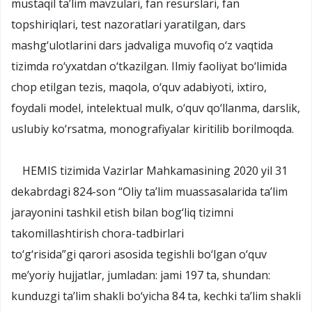
mustaqil ta’lim mavzulari, fan resurslari, fan
topshiriqlari, test nazoratlari yaratilgan, dars
mashg‘ulotlarini dars jadvaliga muvofiq o‘z vaqtida
tizimda ro‘yxatdan o‘tkazilgan. Ilmiy faoliyat bo‘limida
chop etilgan tezis, maqola, o‘quv adabiyoti, ixtiro,
foydali model, intelektual mulk, o‘quv qo‘llanma, darslik,
uslubiy ko‘rsatma, monografiyalar kiritilib borilmoqda.
HEMIS tizimida Vazirlar Mahkamasining 2020 yil 31
dekabrdagi 824-son “Oliy ta’lim muassasalarida ta’lim
jarayonini tashkil etish bilan bog‘liq tizimni
takomillashtirish chora-tadbirlari
to‘g‘risida”gi
qarori
asosida tegishli bo‘lgan o‘quv
me’yoriy hujjatlar, jumladan: jami 197 ta, shundan:
kunduzgi ta’lim shakli bo‘yicha 84 ta, kechki ta’lim shakli