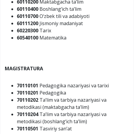
60110200
Maktabgacha ta’lim
60110400
Boshlang‘ich ta’lim
60110700
O‘zbek tili va adabiyoti
60111200
Jismoniy madaniyat
60220300
Tarix
60540100
Matematika
MAGISTRATURA
70110101
Pedagogika nazariyasi va tarixi
70110201
Pedagogika
70110202
Ta’lim va tarbiya nazariyasi va
metodikasi (maktabgacha ta’lim)
70110204
Ta’lim va tarbiya nazariyasi va
metodikasi (boshlang‘ich ta’lim)
70110501
Tasviriy san’at