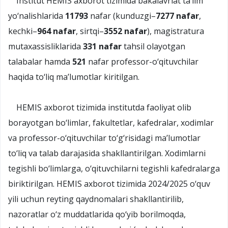
Institut HEMIS axborot tizimida bakalavriat ta’lim
yo‘nalishlarida
11793
nafar (kunduzgi–
7277 nafar
,
kechki–
964 nafar
, sirtqi–
3552 nafar
), magistratura
mutaxassisliklarida
331 nafar
tahsil olayotgan
talabalar hamda
521
nafar professor-o‘qituvchilar
haqida to‘liq ma’lumotlar kiritilgan.
HEMIS axborot tizimida institutda faoliyat olib
borayotgan bo‘limlar, fakultetlar, kafedralar, xodimlar
va professor-o‘qituvchilar to‘g‘risidagi ma’lumotlar
to‘liq va talab darajasida shakllantirilgan. Xodimlarni
tegishli bo‘limlarga, o‘qituvchilarni tegishli kafedralarga
biriktirilgan. HEMIS axborot tizimida 2024/2025 o‘quv
yili uchun reyting qaydnomalari shakllantirilib,
nazoratlar o‘z muddatlarida qo‘yib borilmoqda,