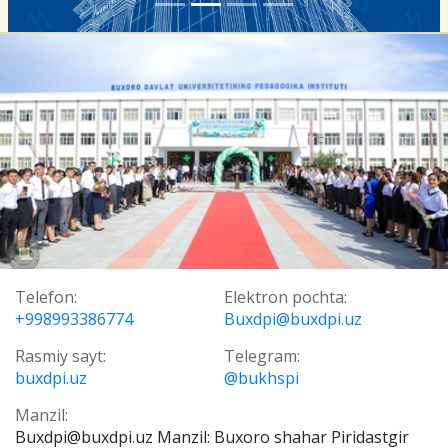
Telefon:
Elektron pochta:
+998993386774
Buxdpi@buxdpi.uz
Rasmiy sayt:
Telegram:
buxdpi.uz
@bukhspi
Manzil:
Buxdpi@buxdpi.uz Manzil: Buxoro shahar Piridastgir