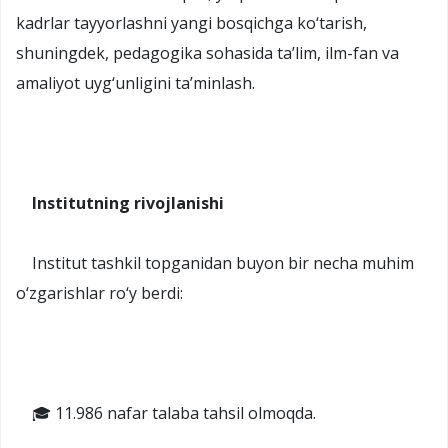
kadrlar tayyorlashni yangi bosqichga ko‘tarish,
shuningdek, pedagogika sohasida ta’lim, ilm-fan va
amaliyot uyg‘unligini ta’minlash.
Institutning rivojlanishi
Institut tashkil topganidan buyon bir necha muhim
o‘zgarishlar ro‘y berdi:
🎓 11.986 nafar talaba tahsil olmoqda.