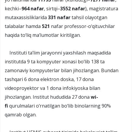
kechki–
964 nafar
, sirtqi–
3552 nafar
), magistratura
mutaxassisliklarida
331 nafar
tahsil olayotgan
talabalar hamda
521
nafar professor-o‘qituvchilar
haqida to‘liq ma’lumotlar kiritilgan.
Instituti ta’lim jarayonni yaxshilash maqsadida
institutda 9 ta kompyuter xonasi bo‘lib 138 ta
zamonaviy kompyuterlar bilan jihozlangan. Bundan
tashqari 6 dona elektron doska, 17 dona
videoproyektor va 1 dona infokiyoska bilan
jihozlangan. Institut hududida 27 dona
wi-
fi
qurulmalari o‘rnatilgan bo‘lib binolarning 90%
qamrab olgan.