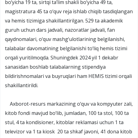
bo‘yicha 19 ta, sirtqi ta’lim shakli bo‘yicha 49 ta,
magistratura 45 ta o‘quv reja ishlab chiqib tasdiqlangan
va hemis tizimiga shakillantirilgan. 529 ta akademik
guruh uchun dars jadvali, nazoratlar jadvali, fan
qaydnomalari, o‘quv mashg‘ulotlarining belgilanishi,
talabalar davomatining belgilanishi to‘liq hemis tizimi
orqali yuritilmoqda. Shuningdek 2024 yil 1 dekabr
sanasidan boshlab talabalarning stipendiya
bildirishnomalari va buyruqlari ham HEMIS tizimi orqali
shakillantirildi.
Axborot-resurs markazining o‘quv va kompyuter zali,
kitob fondi mavjud bo‘lib, jumladan, 100 ta stol, 100 ta
stul, 4 ta kondisioner, kitoblar reklamasi uchun 1 ta
televizor va 1 ta kiosk 20 ta shkaf javoni, 41 dona kitob