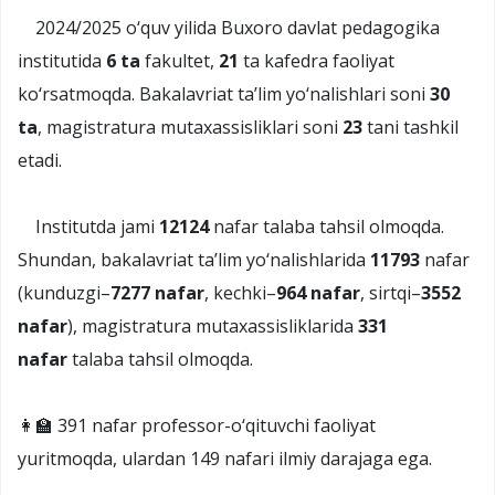
2024/2025 o‘quv yilida Buxoro davlat pedagogika
institutida
6 ta
fakultet,
21
ta kafedra faoliyat
ko‘rsatmoqda. Bakalavriat ta’lim yo‘nalishlari soni
30
ta
, magistratura mutaxassisliklari soni
23
tani tashkil
etadi.
Institutda jami
12124
nafar talaba tahsil olmoqda.
Shundan, bakalavriat ta’lim yo‘nalishlarida
11793
nafar
(kunduzgi–
7277 nafar
, kechki–
964 nafar
, sirtqi–
3552
nafar
), magistratura mutaxassisliklarida
331
nafar
talaba tahsil olmoqda.
👩‍🏫 391 nafar professor-o‘qituvchi faoliyat
yuritmoqda, ulardan 149 nafari ilmiy darajaga ega.