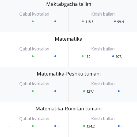
Maktabgacha taʼlim
-
-
-
118.3
99.4
Matematika
-
-
-
130
107.1
Matematika-Peshku tumani
-
-
-
127.1
-
Matematika-Romitan tumani
-
-
-
134.2
-