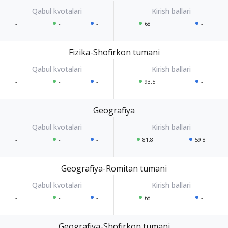
-
-
-
68
-
Fizika-Shofirkon tumani
-
-
-
93.5
-
Geografiya
-
-
-
81.8
59.8
Geografiya-Romitan tumani
-
-
-
68
-
Geografiya-Shofirkon tumani