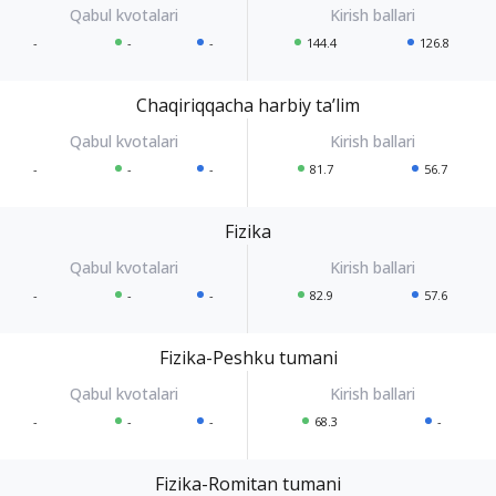
-
-
-
144.4
126.8
Chaqiriqqacha harbiy taʼlim
-
-
-
81.7
56.7
Fizika
-
-
-
82.9
57.6
Fizika-Peshku tumani
-
-
-
68.3
-
Fizika-Romitan tumani