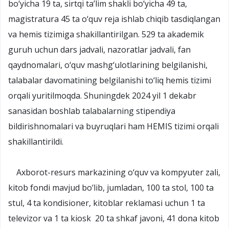
bo‘yicha 19 ta, sirtqi ta’lim shakli bo‘yicha 49 ta,
magistratura 45 ta o‘quv reja ishlab chiqib tasdiqlangan
va hemis tizimiga shakillantirilgan. 529 ta akademik
guruh uchun dars jadvali, nazoratlar jadvali, fan
qaydnomalari, o‘quv mashg‘ulotlarining belgilanishi,
talabalar davomatining belgilanishi to‘liq hemis tizimi
orqali yuritilmoqda. Shuningdek 2024 yil 1 dekabr
sanasidan boshlab talabalarning stipendiya
bildirishnomalari va buyruqlari ham HEMIS tizimi orqali
shakillantirildi.
Axborot-resurs markazining o‘quv va kompyuter zali,
kitob fondi mavjud bo‘lib, jumladan, 100 ta stol, 100 ta
stul, 4 ta kondisioner, kitoblar reklamasi uchun 1 ta
televizor va 1 ta kiosk 20 ta shkaf javoni, 41 dona kitob