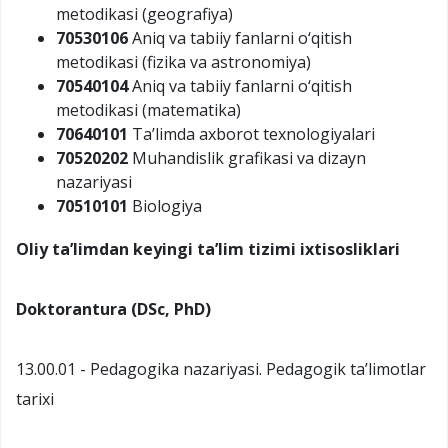
metodikasi (geografiya)
70530106
Aniq va tabiiy fanlarni o‘qitish
metodikasi (fizika va astronomiya)
70540104
Aniq va tabiiy fanlarni o‘qitish
metodikasi (matematika)
70640101
Ta’limda axborot texnologiyalari
70520202
Muhandislik grafikasi va dizayn
nazariyasi
70510101
Biologiya
Oliy ta’limdan keyingi ta’lim tizimi
ixtisosliklari
Doktorantura (DSc, PhD)
13.00.01 - Pedagogika nazariyasi. Pedagogik ta’limotlar
tarixi