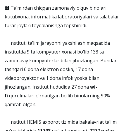
🏢 Ta’mirdan chiqqan zamonaviy o‘quv binolari,
kutubxona, informatika laboratoriyalari va talabalar
turar joylari foydalanishga topshirildi.
Instituti ta’lim jarayonni yaxshilash maqsadida
institutda 9 ta kompyuter xonasi bo‘lib 138 ta
zamonaviy kompyuterlar bilan jihozlangan. Bundan
tashqari 6 dona elektron doska, 17 dona
videoproyektor va 1 dona infokiyoska bilan
jihozlangan. Institut hududida 27 dona
wi-
fi
qurulmalari o‘rnatilgan bo‘lib binolarning 90%
qamrab olgan.
Institut HEMIS axborot tizimida bakalavriat ta’lim
yo‘nalishlarida
11793
nafar (kunduzgi–
7277 nafar
,