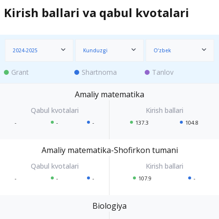
Kirish ballari va qabul kvotalari
2024-2025
Kunduzgi
O‘zbek
Grant
Shartnoma
Tanlov
Amaliy matematika
-
-
-
137.3
104.8
Amaliy matematika-Shofirkon tumani
-
-
-
107.9
-
Biologiya