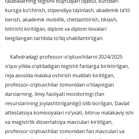
talabalarning tegishli buyruqlari (qabul, kursdan-
kursga ko‘chirish, stipendiya tayinlash, akademik ta’til
berish, akademik mobillik, chetlashtirish, tiklash,
bitirish) kiritilgan, diplom va diplom ilovalari
belgilangan tartibda to‘liq shakllantirilgan.
Kafedradagi professor-o‘qituvchilarni 2024/2025
o‘quv yilida o‘qitiladigan tegishli fanlarga biriktirilgan,
reja asosida malaka oshirish muddati kiritilgan,
professor-o‘qituvchilar tomonidan o‘tilayotgan
darslarning, ilmiy faoliyati monitoringi (fan
resurslarining joylashtirilganligi) olib borilgan, Davlat
attestatsiya komissiyalari ro‘yxati, bitiruv malakaviy ishi
va magistrlik dissertatsiya mavzulari kiritilgan,
professor-o‘qituvchilar tomonidan fan mavzulari va