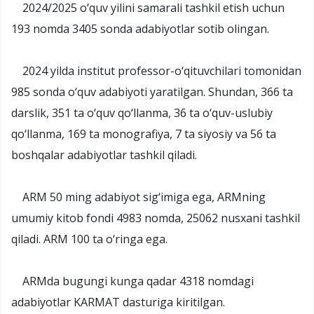
2024/2025 o‘quv yilini samarali tashkil etish uchun
193 nomda 3405 sonda adabiyotlar sotib olingan.
2024 yilda institut professor-o‘qituvchilari tomonidan
985 sonda o‘quv adabiyoti yaratilgan. Shundan, 366 ta
darslik, 351 ta o‘quv qo‘llanma, 36 ta o‘quv-uslubiy
qo‘llanma, 169 ta monografiya, 7 ta siyosiy va 56 ta
boshqalar adabiyotlar tashkil qiladi.
ARM 50 ming adabiyot sig‘imiga ega, ARMning
umumiy kitob fondi 4983 nomda, 25062 nusxani tashkil
qiladi. ARM 100 ta o‘ringa ega.
ARMda bugungi kunga qadar 4318 nomdagi
adabiyotlar KARMAT dasturiga kiritilgan.