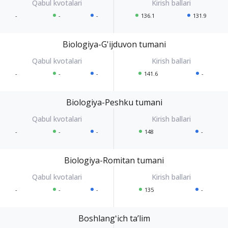
-
-
-
136.1
131.9
Biologiya-G'ijduvon tumani
-
-
-
141.6
-
Biologiya-Peshku tumani
-
-
-
148
-
Biologiya-Romitan tumani
-
-
-
135
-
Boshlangʻich taʼlim