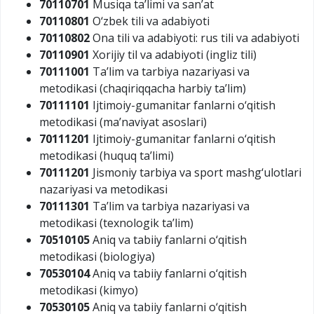
70110701
Musiqa ta’limi va san’at
70110801
O‘zbek tili va adabiyoti
70110802
Ona tili va adabiyoti: rus tili va adabiyoti
70110901
Xorijiy til va adabiyoti (ingliz tili)
70111001
Ta’lim va tarbiya nazariyasi va
metodikasi (chaqiriqqacha harbiy ta’lim)
70111101
Ijtimoiy-gumanitar fanlarni o‘qitish
metodikasi (ma’naviyat asoslari)
70111201
Ijtimoiy-gumanitar fanlarni o‘qitish
metodikasi (huquq ta’limi)
70111201
Jismoniy tarbiya va sport mashg‘ulotlari
nazariyasi va metodikasi
70111301
Ta’lim va tarbiya nazariyasi va
metodikasi (texnologik ta’lim)
70510105
Aniq va tabiiy fanlarni o‘qitish
metodikasi (biologiya)
70530104
Aniq va tabiiy fanlarni o‘qitish
metodikasi (kimyo)
70530105
Aniq va tabiiy fanlarni o‘qitish