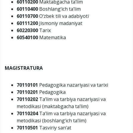
60110200
Maktabgacha ta’lim
60110400
Boshlang‘ich ta’lim
60110700
O‘zbek tili va adabiyoti
60111200
Jismoniy madaniyat
60220300
Tarix
60540100
Matematika
MAGISTRATURA
70110101
Pedagogika nazariyasi va tarixi
70110201
Pedagogika
70110202
Ta’lim va tarbiya nazariyasi va
metodikasi (maktabgacha ta’lim)
70110204
Ta’lim va tarbiya nazariyasi va
metodikasi (boshlang‘ich ta’lim)
70110501
Tasviriy san’at