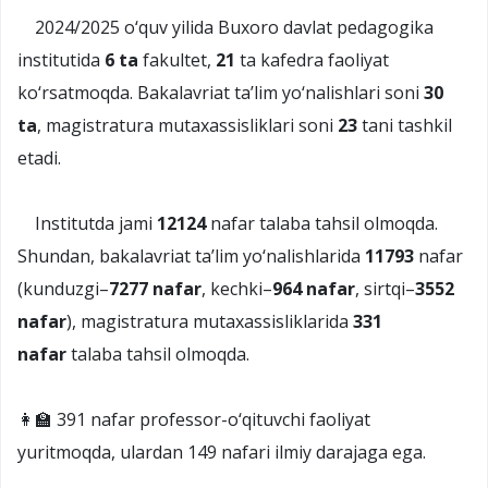
2024/2025 o‘quv yilida Buxoro davlat pedagogika
institutida
6 ta
fakultet,
21
ta kafedra faoliyat
ko‘rsatmoqda. Bakalavriat ta’lim yo‘nalishlari soni
30
ta
, magistratura mutaxassisliklari soni
23
tani tashkil
etadi.
Institutda jami
12124
nafar talaba tahsil olmoqda.
Shundan, bakalavriat ta’lim yo‘nalishlarida
11793
nafar
(kunduzgi–
7277 nafar
, kechki–
964 nafar
, sirtqi–
3552
nafar
), magistratura mutaxassisliklarida
331
nafar
talaba tahsil olmoqda.
👩‍🏫 391 nafar professor-o‘qituvchi faoliyat
yuritmoqda, ulardan 149 nafari ilmiy darajaga ega.