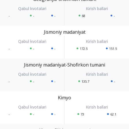
-
-
-
68
-
Jismoniy madaniyat
-
-
-
172.5
151.5
Jismoniy madaniyat-Shofirkon tumani
-
-
-
135.7
-
Kimyo
-
-
-
73
62.1