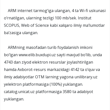
ARM internet tarmog‘iga ulangan, 4 ta Wi-fi uskunasi
o‘rnatilgan, ularning tezligi 100 mb/sek. Institut
SCOPUS, Web of Science kabi xalqaro ilmiy ma’lumotlar
ba’zasiga ulangan.
ARMning masofadan turib foydalanish imkoni
bo‘lgan www.elib.buxdupi.uz sayti mavjud bo‘lib, unda
4743 dan ziyod elektron resurslar joylashtirilgan
hamda Axborot-resurs markazidagi 4142 ta o‘quv va
ilmiy adabiyotlar OTM larning yagona unilibrary.uz
yelektron platformasiga (100%) yuklangan.
catalog.unicat.uz platformasiga 3580 ta adabiyot
yuklangan.