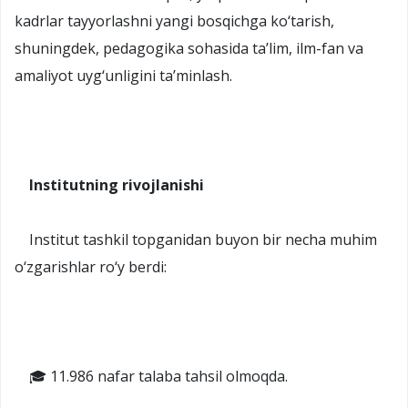
kadrlar tayyorlashni yangi bosqichga ko‘tarish,
shuningdek, pedagogika sohasida ta’lim, ilm-fan va
amaliyot uyg‘unligini ta’minlash.
Institutning rivojlanishi
Institut tashkil topganidan buyon bir necha muhim
o‘zgarishlar ro‘y berdi:
🎓 11.986 nafar talaba tahsil olmoqda.