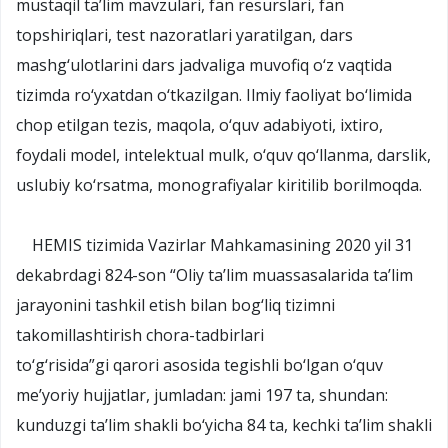
mustaqil ta’lim mavzulari, fan resurslari, fan
topshiriqlari, test nazoratlari yaratilgan, dars
mashg‘ulotlarini dars jadvaliga muvofiq o‘z vaqtida
tizimda ro‘yxatdan o‘tkazilgan. Ilmiy faoliyat bo‘limida
chop etilgan tezis, maqola, o‘quv adabiyoti, ixtiro,
foydali model, intelektual mulk, o‘quv qo‘llanma, darslik,
uslubiy ko‘rsatma, monografiyalar kiritilib borilmoqda.
HEMIS tizimida Vazirlar Mahkamasining 2020 yil 31
dekabrdagi 824-son “Oliy ta’lim muassasalarida ta’lim
jarayonini tashkil etish bilan bog‘liq tizimni
takomillashtirish chora-tadbirlari
to‘g‘risida”gi
qarori
asosida tegishli bo‘lgan o‘quv
me’yoriy hujjatlar, jumladan: jami 197 ta, shundan:
kunduzgi ta’lim shakli bo‘yicha 84 ta, kechki ta’lim shakli