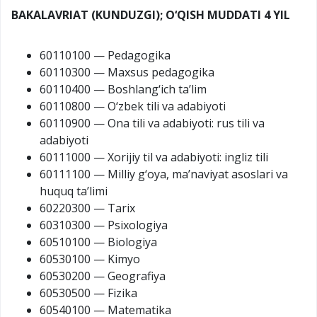
BAKALAVRIAT (KUNDUZGI); O‘QISH MUDDATI 4 YIL
60110100 — Pedagogika
60110300 — Maxsus pedagogika
60110400 — Boshlang‘ich ta’lim
60110800 — O‘zbek tili va adabiyoti
60110900 — Ona tili va adabiyoti: rus tili va
adabiyoti
60111000 — Xorijiy til va adabiyoti: ingliz tili
60111100 — Milliy g‘oya, ma’naviyat asoslari va
huquq ta’limi
60220300 — Tarix
60310300 — Psixologiya
60510100 — Biologiya
60530100 — Kimyo
60530200 — Geografiya
60530500 — Fizika
60540100 — Matematika