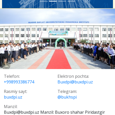
Telefon:
Elektron pochta:
+998993386774
Buxdpi@buxdpi.uz
Rasmiy sayt:
Telegram:
buxdpi.uz
@bukhspi
Manzil:
Buxdpi@buxdpi.uz Manzil: Buxoro shahar Piridastgir