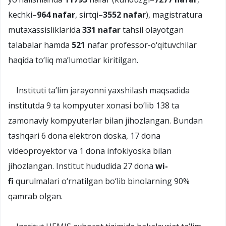
kechki–
964 nafar
, sirtqi–
3552 nafar
), magistratura
mutaxassisliklarida
331 nafar
tahsil olayotgan
talabalar hamda
521
nafar professor-o‘qituvchilar
haqida to‘liq ma’lumotlar kiritilgan.
Instituti ta’lim jarayonni yaxshilash maqsadida
institutda 9 ta kompyuter xonasi bo‘lib 138 ta
zamonaviy kompyuterlar bilan jihozlangan. Bundan
tashqari 6 dona elektron doska, 17 dona
videoproyektor va 1 dona infokiyoska bilan
jihozlangan. Institut hududida 27 dona
wi-
fi
qurulmalari o‘rnatilgan bo‘lib binolarning 90%
qamrab olgan.