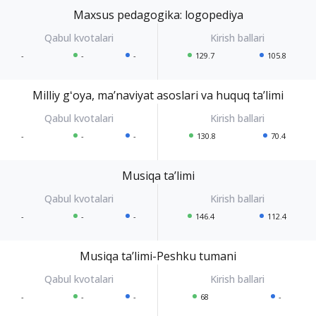
Maxsus pedagogika: logopediya
-
-
-
129.7
105.8
Milliy gʻoya, maʼnaviyat asoslari va huquq taʼlimi
-
-
-
130.8
70.4
Musiqa taʼlimi
-
-
-
146.4
112.4
Musiqa taʼlimi-Peshku tumani
-
-
-
68
-