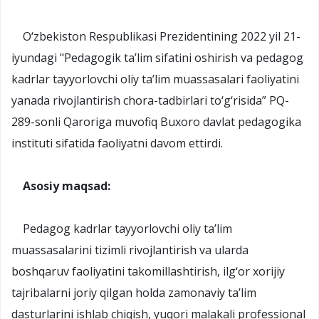
O‘zbekiston Respublikasi Prezidentining 2022 yil 21-
iyundagi "Pedagogik ta’lim sifatini oshirish va pedagog
kadrlar tayyorlovchi oliy ta’lim muassasalari faoliyatini
yanada rivojlantirish chora-tadbirlari to‘g‘risida” PQ-
289-sonli Qaroriga muvofiq Buxoro davlat pedagogika
instituti sifatida faoliyatni davom ettirdi.
Asosiy maqsad:
Pedagog kadrlar tayyorlovchi oliy ta’lim
muassasalarini tizimli rivojlantirish va ularda
boshqaruv faoliyatini takomillashtirish, ilg‘or xorijiy
tajribalarni joriy qilgan holda zamonaviy ta’lim
dasturlarini ishlab chiqish, yuqori malakali professional