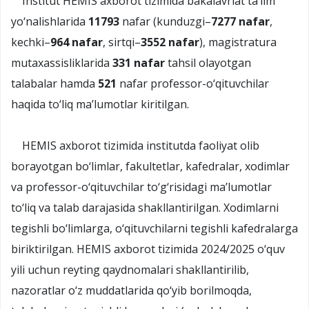
Institut HEMIS axborot tizimida bakalavriat ta’lim
yo‘nalishlarida
11793
nafar (kunduzgi–
7277 nafar
,
kechki–
964 nafar
, sirtqi–
3552 nafar
), magistratura
mutaxassisliklarida
331 nafar
tahsil olayotgan
talabalar hamda
521
nafar professor-o‘qituvchilar
haqida to‘liq ma’lumotlar kiritilgan.
HEMIS axborot tizimida institutda faoliyat olib
borayotgan bo‘limlar, fakultetlar, kafedralar, xodimlar
va professor-o‘qituvchilar to‘g‘risidagi ma’lumotlar
to‘liq va talab darajasida shakllantirilgan. Xodimlarni
tegishli bo‘limlarga, o‘qituvchilarni tegishli kafedralarga
biriktirilgan. HEMIS axborot tizimida 2024/2025 o‘quv
yili uchun reyting qaydnomalari shakllantirilib,
nazoratlar o‘z muddatlarida qo‘yib borilmoqda,