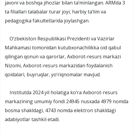
javoni va boshqa jihozlar bilan ta’minlangan. ARMda 3
ta filiallari talabalar turar joyi, harbiy ta’lim va
pedagogika fakultetlarida joylashgan.
O‘zbekiston Respublikasi Prezidenti va Vazirlar
Mahkamasi tomonidan kutubxonachilikka oid qabul
qilingan qonun va qarorlar, Axborot-resurs markazi
Nizomi, Axborot-resurs markazidan foydalanish
qoidalari, buyruqlar, yo‘riqnomalar mavjud.
Institutda 2024 yil holatiga ko‘ra Axborot-resurs
markazining umumiy fondi 24945 nusxada 4979 nomda
bosma shakldagi, 4743 nomda elektron shakldagi
adabiyotlar tashkil etadi.