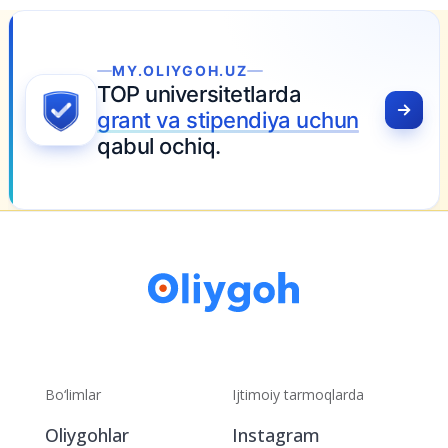
H.UZ
itetlarda
ipendiya uchun
.