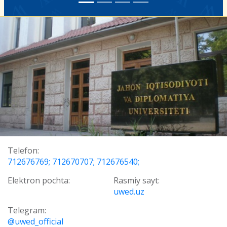
Telefon:
712676769; 712670707; 712676540;
Elektron pochta:
Rasmiy sayt:
uwed.uz
Telegram:
@uwed_official