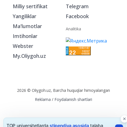
Bo‘limlar
Ijtimoiy tarmoqlarda
Oliygohlar
Instagram
Milliy sertifikat
Telegram
Yangiliklar
Facebook
Ma'lumotlar
Analitika
Imtihonlar
Webster
My.Oliygoh.uz
2026 © Oliygoh.uz, Barcha huquqlar himoyalangan
Reklama
/
Foydalanish shartlari
TOP universitetlarda
stipendiya asosida
talaba