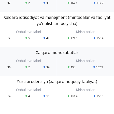
32
2
30
167.1
137.7
Xalqaro iqtisodiyot va menejment (mintaqalar va faoliyat
yo‘nalishlari bo‘yicha)
52
5
47
179.5
155.4
Xalqaro munosabatlar
36
2
34
193
162.9
Yurisprudensiya (xalqaro huquqiy faoliyat)
54
4
50
180.4
156.3