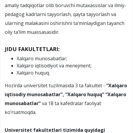
amaliy tadqiqotlar olib boruvchi mutaxassislar va ilmiy-
pedagog kadrlarni tayyorlash, qayta tayyorlash va
ularning malakasini oshirishni ta’minlaydigan tayanch
oliy ta’lim muassasasidir.
JIDU FAKULTETLARI:
Xalqaro munosabatlar;
Xalqaro iqtisodiyot va menejment;
Xalqaro huquq.
Hozirda universitet tuzilmasida 3 ta fakultet -
“Xalqaro
iqtisodiy munosabatlar”, “Xalqaro huquq” “Xalqaro
munosabatlar”
va 18 ta kafedralar faoliyat
ko‘rsatmoqda.
Universitet fakultetlari tizimida quyidagi