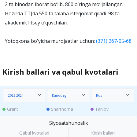
2 ta binodan iborat bo‘lib, 800 o‘ringa mo‘ljallangan.
Hozirda TTJda 550 ta talaba isteqomat qiladi. 98 ta
akademik litsey o‘quvchilari.
Yotoqxona bo'yicha murojaatlar uchun:
(371) 267-05-68
Kirish ballari va qabul kvotalari
2023-2024
Kunduzgi
Rus
Grant
Shartnoma
Tanlov
Siyosatshunoslik