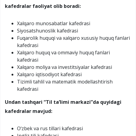
kafedralar faoliyat olib boradi:
Xalqaro munosabatlar kafedrasi
Siyosatshunoslik kafedrasi
Fuqarolik huquqi va xalqaro xususiy huquq fanlari
kafedrasi
Xalqaro huquq va ommaviy huquq fanlari
kafedrasi
Xalqaro moliya va investitsiyalar kafedrasi
Xalqaro iqtisodiyot kafedrasi
Tizimli tahlil va matematik modellashtirish
kafedrasi
Undan tashqari “Til ta’limi markazi”da quyidagi
kafedralar mavjud:
O‘zbek va rus tillari kafedrasi
Ingliz tili kafedrasi