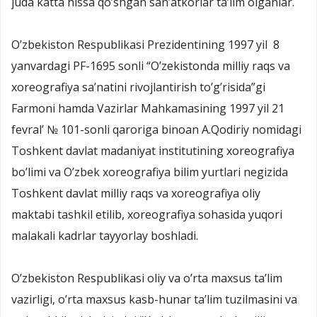
juda katta hissa qo’shgan san’atkorlar ta’lim olganlar.
O’zbekiston Respublikasi Prezidentining 1997 yil 8
yanvardagi PF-1695 sonli “O’zekistonda milliy raqs va
xoreografiya sa’natini rivojlantirish to’g’risida”gi
Farmoni hamda Vazirlar Mahkamasining 1997 yil 21
fevral’ № 101-sonli qaroriga binoan A.Qodiriy nomidagi
Toshkent davlat madaniyat institutining xoreografiya
bo’limi va O’zbek xoreografiya bilim yurtlari negizida
Toshkent davlat milliy raqs va xoreografiya oliy
maktabi tashkil etilib, xoreografiya sohasida yuqori
malakali kadrlar tayyorlay boshladi.
O’zbekiston Respublikasi oliy va o’rta maxsus ta’lim
vazirligi, o’rta maxsus kasb-hunar ta’lim tuzilmasini va