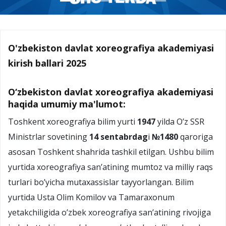
O'zbekiston davlat xoreografiya akademiyasi
kirish ballari 2025
O‘zbekiston davlat xoreografiya akademiyasi
haqida umumiy ma'lumot:
Toshkent xoreografiya bilim yurti
1947
yilda O’z SSR
Ministrlar sovetining
14 sentabrdag
i
№1480
qaroriga
asosan Toshkent shahrida tashkil etilgan. Ushbu bilim
yurtida xoreografiya san’atining mumtoz va milliy raqs
turlari bo’yicha mutaxassislar tayyorlangan. Bilim
yurtida Usta Olim Komilov va Tamaraxonum
yetakchiligida o’zbek xoreografiya san’atining rivojiga