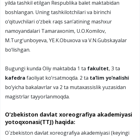
yilda tashkil etilgan Respublika balet maktabidan
boshlangan. Uning tashkilotchilari va birinchi
о‘qituvchilari о‘zbek raqs san’atining mashxur
namoyandalari Tamaraxonim, U.O.Komilov,
M.Turg‘unboyeva, YE.K.Obuxova va V.N.Gubskayalar
bо‘lishgan.
Bugungi kunda Oliy maktabda 1 ta
fakultet
, 3 ta
kafedra
faoliyat ko’rsatmoqda. 2 ta
ta’lim yo’nalishi
bo’yicha bakalavrlar va 2 ta mutaxassislik yuzasidan
magistrlar tayyorlanmoqda.
O‘zbekiston davlat xoreografiya akademiyasi
yotoqxonasi(TTJ) haqida:
О`zbekiston davlat xoreografiya akademiyasi (keyingi