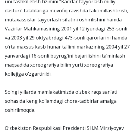
uni tashkil etish tizimini “Kadrlar tayyorlash milliy
dasturi” talablariga muvofiq ravishda takomillashtirish,
mutaxassislar tayyorlash sifatini oshirilishini hamda
Vazirlar Mahkamasining 2001 yil 12 iyundagi 253-sonli
va 2003 yil 29 oktyabrdagi 473-sonli qarorlarini hamda
o’rta maxsus kasb hunar ta’limi markazining 2004 yil 27
yanvardagi 16-sonli buyrug’ini bajarilishini ta’minlash
maqsadida xoreografiya bilim yurti xoreografiya
kollejiga o’zgartirildi.
Sо‘ngi yillarda mamlakatimizda о‘zbek raqs san’ati
sohasida keng kо‘lamdagi chora-tadbirlar amalga
oshirilmoqda.
О‘zbekiston Respublikasi Prezidenti SH.M.Mirziyoyev