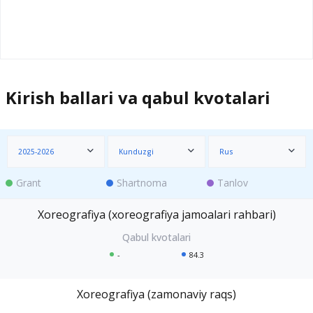
Kirish ballari va qabul kvotalari
2025-2026
Kunduzgi
Rus
Grant
Shartnoma
Tanlov
Xoreografiya (xoreografiya jamoalari rahbari)
-
84.3
Xoreografiya (zamonaviy raqs)