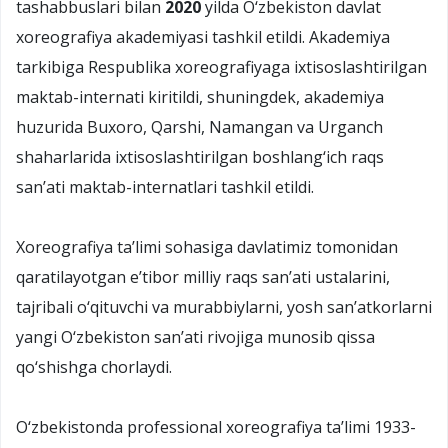
tashabbuslari bilan
2020
yilda О‘zbekiston davlat
xoreografiya akademiyasi tashkil etildi. Akademiya
tarkibiga Respublika xoreografiyaga ixtisoslashtirilgan
maktab-internati kiritildi, shuningdek, akademiya
huzurida Buxoro, Qarshi, Namangan va Urganch
shaharlarida ixtisoslashtirilgan boshlang‘ich raqs
san’ati maktab-internatlari tashkil etildi.
Xoreografiya ta’limi sohasiga davlatimiz tomonidan
qaratilayotgan e’tibor milliy raqs san’ati ustalarini,
tajribali о‘qituvchi va murabbiylarni, yosh san’atkorlarni
yangi О‘zbekiston san’ati rivojiga munosib qissa
qо‘shishga chorlaydi.
О‘zbekistonda professional xoreografiya ta’limi 1933-