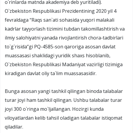
о`rinlarda matnda akademiya deb yuritiladi).
О`zbekiston Respublikasi Prezidentining 2020 yil 4
fevraldaga “Raqs san`ati sohasida yuqori malakali
kadrlar tayyorlash tizimini tubdan takomillashtirish va
ilmiy salohiyatni yanada rivojlantirish chora-tadbirlari
tо`g`risida”gi PQ-4585-son qaroriga asosan davlat
muassasasi shaklidagi yuridik shaxs hisoblanib,
О`zbekiston Respublikasi Madaniyat vazirligi tizimiga
kiradigan davlat oliy ta`lim muassasasidir.
Bunga asosan yangi tashkil qilingan binoda talabalar
turar joyi ham tashkil qilingan. Ushbu talabalar turar
joyi 300 о`ringa mо`ljallangan. Hozirgi kunda
viloyatlardan kelib tahsil oladigan talabalar istiqomat
qiladilar.