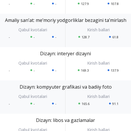
-
-
-
127.9
107.8
Amaliy sanʼat: meʼmoriy yodgorliklar bezagini taʼmirlash
-
-
-
128.7
61.8
Dizayn: interyer dizayni
-
-
-
169.3
137.9
Dizayn: kompyuter grafikasi va badiiy foto
-
-
-
165.6
91.1
Dizayn: libos va gazlamalar