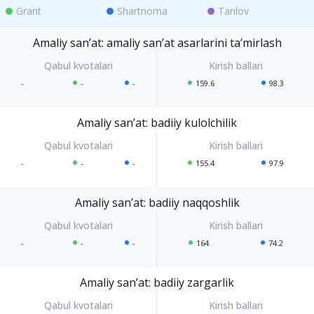
Grant
Shartnoma
Tanlov
Amaliy sanʼat: amaliy sanʼat asarlarini taʼmirlash
-
-
-
159.6
98.3
Amaliy sanʼat: badiiy kulolchilik
-
-
-
155.4
97.9
Amaliy sanʼat: badiiy naqqoshlik
-
-
-
164
74.2
Amaliy sanʼat: badiiy zargarlik