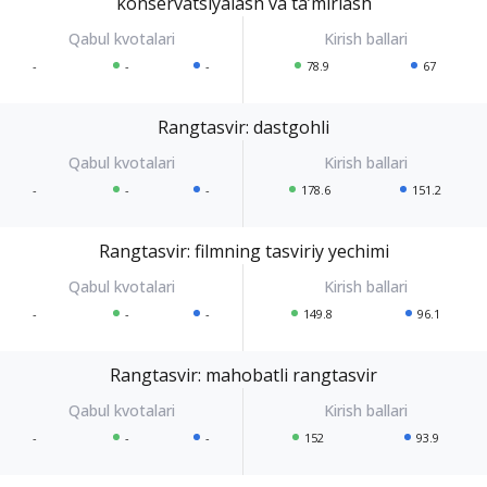
konservatsiyalash va taʼmirlash
-
-
-
78.9
67
Rangtasvir: dastgohli
-
-
-
178.6
151.2
Rangtasvir: filmning tasviriy yechimi
-
-
-
149.8
96.1
Rangtasvir: mahobatli rangtasvir
-
-
-
152
93.9