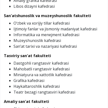
Amaliy grafika kafedrasi
Libos dizayni kafedrasi
San'atshunoslik va muzeyshunoslik fakulteti
O‘zbek va xorijiy tillar kafedrasi
Ijtimoiy fanlar vа jismoniy madaniyat kafedrasi
Informatika va menejment kafedrasi
Muzeyshunoslik kafedrasi
San’at tarixi va nazariyasi kafedrasi
Tasviriy san'at fakulteti
Dastgohli rangtasvir kafedrasi
Mahobatli rangtasvir kafedrasi
Miniatyura va xattotlik kafedrasi
Grafika kafedrasi
Haykaltaroshlik kafedrasi
Teatr bezagi rangtasviri kafedrasi
Amaliy san'at fakulteti