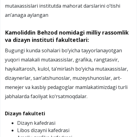
mutaxassislari institutda mahorat darslarini o’tishi
an’anaga aylangan
Kamoliddin Behzod nomidagi milliy rassomlik
va dizayn instituti fakultetlari:
Bugungi kunda sohalari bo‘yicha tayyorlanayotgan
yuqori malakali mutaxassislar, grafika, rangtasvir,
haykaltarosh, kulol, ta’mirlash bo‘yicha mutaxassislar,
dizaynerlar, san’atshunoslar, muzeyshunoslar, art-
menejer va kasbiy pedagoglar mamlakatimizdagi turli
jabhalarda faoliyat ko‘rsatmoqdalar.
Dizayn fakulteti
Dizayn kafedrasi
Libos dizayni kafedrasi