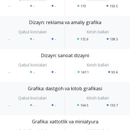
-
-
-
173
153.5
Dizayn: reklama va amaliy grafika
-
-
-
172.6
138.5
Dizayn: sanoat dizayni
-
-
-
147.1
93.4
Grafika: dastgoh va kitob grafikasi
-
-
-
164.5
133.7
Grafika: xattotlik va miniatyura