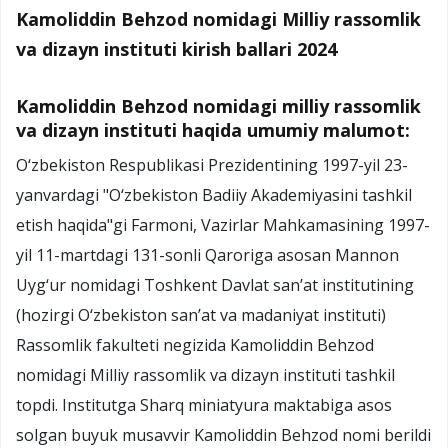
Kamoliddin Behzod nomidagi Milliy rassomlik
va dizayn instituti kirish ballari 2024
Kamoliddin Behzod nomidagi milliy rassomlik
va dizayn instituti haqida umumiy malumot:
O‘zbekiston Respublikasi Prezidentining 1997-yil 23-
yanvardagi "O‘zbekiston Badiiy Akademiyasini tashkil
etish haqida"gi Farmoni, Vazirlar Mahkamasining 1997-
yil 11-martdagi 131-sonli Qaroriga asosan Mannon
Uyg‘ur nomidagi Toshkent Davlat san’at institutining
(hozirgi O‘zbekiston san’at va madaniyat instituti)
Rassomlik fakulteti negizida Kamoliddin Behzod
nomidagi Milliy rassomlik va dizayn instituti tashkil
topdi. Institutga Sharq miniatyura maktabiga asos
solgan buyuk musavvir Kamoliddin Behzod nomi berildi