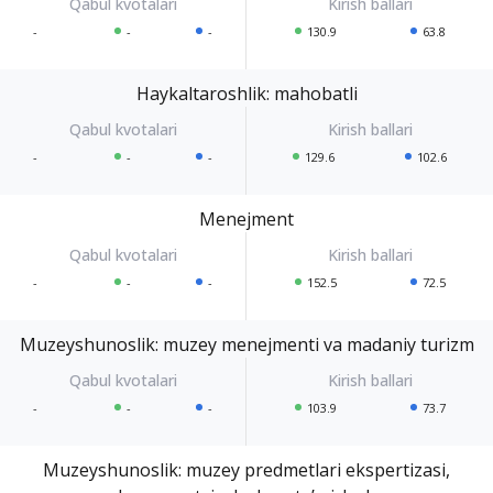
-
-
-
130.9
63.8
Haykaltaroshlik: mahobatli
-
-
-
129.6
102.6
Menejment
-
-
-
152.5
72.5
Muzeyshunoslik: muzey menejmenti va madaniy turizm
-
-
-
103.9
73.7
Muzeyshunoslik: muzey predmetlari ekspertizasi,