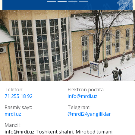
Telefon:
Elektron pochta:
71 255 18 92
info@mrdi.uz
Rasmiy sayt:
Telegram:
mrdi.uz
@mrdi24yangiliklar
Manzil:
info@mrdi.uz Toshkent shahri, Mirobod tumani,