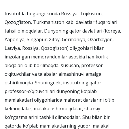
Institutda bugungi kunda Rossiya, Tojikiston,
Qozog’iston, Turkmaniston kabi davlatlar fuqarolari
tahsil olmoqdalar. Dunyoning qator davlatlari (Koreya,
Yaponiya, Singapur, Xitoy, Germaniya, Ozarbayjon,
Latviya, Rossiya, Qozog’iston) oliygohlari bilan
imzolangan memorandumlar asosida hamkorlik
aloqalari olib borilmoqda. Xususan, professor-
o’qituvchilar va talabalar almashinuvi amalga
oshirilmoqda. Shuningdek, institutning qator
professor-o’qituvchilari dunyoning ko’plab
mamlakatlari oliygohlarida mahorat darslarini o’tib
kelmoqdalar, malaka oshirmoqdalar, shaxsiy
ko’rgazmalarini tashkil qilmoqdalar. Shu bilan bir
qatorda ko’plab mamlakatlarning yuqori malakali