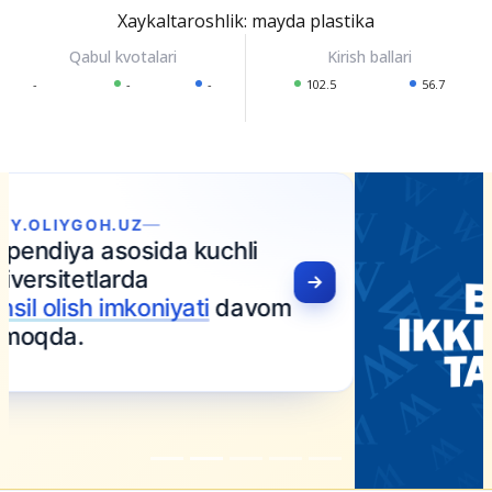
Xaykaltaroshlik: mayda plastika
-
-
-
102.5
56.7