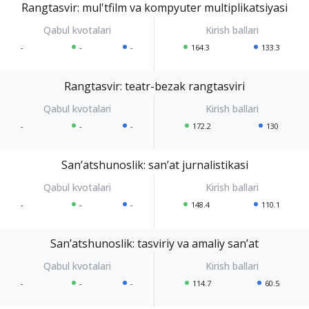
Rangtasvir: mul'tfilm va kompyuter multiplikatsiyasi
-
-
-
164.3
133.3
Rangtasvir: teatr-bezak rangtasviri
-
-
-
172.2
130
Sanʼatshunoslik: sanʼat jurnalistikasi
-
-
-
148.4
110.1
Sanʼatshunoslik: tasviriy va amaliy sanʼat
-
-
-
114.7
60.5