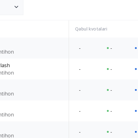
Qabul kvotalari
-
-
imtihon
rlash
-
-
imtihon
-
-
imtihon
-
-
imtihon
-
-
imtihon