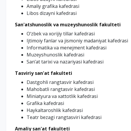
Amaliy grafika kafedrasi
Libos dizayni kafedrasi
San'atshunoslik va muzeyshunoslik fakulteti
O‘zbek va xorijiy tillar kafedrasi
Ijtimoiy fanlar vа jismoniy madaniyat kafedrasi
Informatika va menejment kafedrasi
Muzeyshunoslik kafedrasi
San’at tarixi va nazariyasi kafedrasi
Tasviriy san'at fakulteti
Dastgohli rangtasvir kafedrasi
Mahobatli rangtasvir kafedrasi
Miniatyura va xattotlik kafedrasi
Grafika kafedrasi
Haykaltaroshlik kafedrasi
Teatr bezagi rangtasviri kafedrasi
Amaliy san'at fakulteti