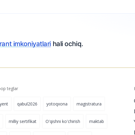
riza topshiring
p teglar
iyent
qabul2026
yotoqxona
magistratura
milliy sertifikat
O'qishni ko'chirish
maktab