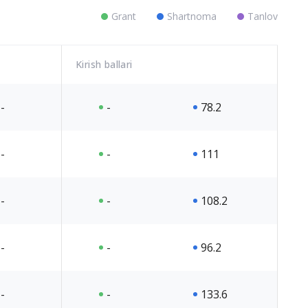
Grant
Shartnoma
Tanlov
Kirish ballari
-
-
78.2
-
-
111
-
-
108.2
-
-
96.2
-
-
133.6