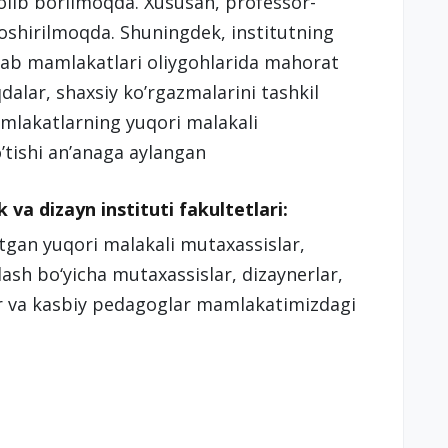
lib borilmoqda. Xususan, professor-
 oshirilmoqda. Shuningdek, institutning
plab mamlakatlari oliygohlarida mahorat
alar, shaxsiy ko’rgazmalarini tashkil
amlakatlarning yuqori malakali
’tishi an’anaga aylangan
va dizayn instituti fakultetlari:
tgan yuqori malakali mutaxassislar,
rlash bo‘yicha mutaxassislar, dizaynerlar,
r va kasbiy pedagoglar mamlakatimizdagi