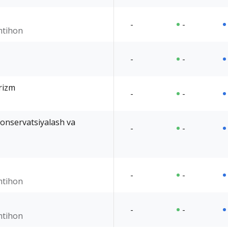
-
-
imtihon
-
-
rizm
-
-
onservatsiyalash va
-
-
-
-
imtihon
-
-
imtihon