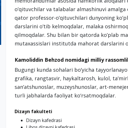
memorandumlar asosida hamkorlik aloqalari o
o’qituvchilar va talabalar almashinuvi amalga
qator professor-o’qituvchilari dunyoning ko’
darslarini o’tib kelmoqdalar, malaka oshirmoqd
qilmoqdalar. Shu bilan bir qatorda ko’plab m
mutaxassislari institutda mahorat darslarini o
Kamoliddin Behzod nomidagi milliy rassomlik 
Bugungi kunda sohalari bo‘yicha tayyorlanayo
grafika, rangtasvir, haykaltarosh, kulol, ta’mi
san’atshunoslar, muzeyshunoslar, art-meneje
turli jabhalarda faoliyat ko‘rsatmoqdalar.
Dizayn fakulteti
Dizayn kafedrasi
Libos dizayni kafedrasi