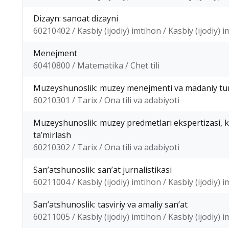
Dizayn: sanoat dizayni
60210402 / Kasbiy (ijodiy) imtihon / Kasbiy (ijodiy) 
Menejment
60410800 / Matematika / Chet tili
Muzeyshunoslik: muzey menejmenti va madaniy tu
60210301 / Tarix / Ona tili va adabiyoti
Muzeyshunoslik: muzey predmetlari ekspertizasi, k
taʼmirlash
60210302 / Tarix / Ona tili va adabiyoti
Sanʼatshunoslik: sanʼat jurnalistikasi
60211004 / Kasbiy (ijodiy) imtihon / Kasbiy (ijodiy) 
Sanʼatshunoslik: tasviriy va amaliy sanʼat
60211005 / Kasbiy (ijodiy) imtihon / Kasbiy (ijodiy) 