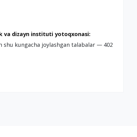
 va dizayn instituti yotoqxonasi:
an shu kungacha joylashgan talabalar — 402