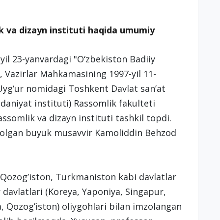
k va dizayn instituti haqida umumiy
yil 23-yanvardagi "O‘zbekiston Badiiy
, Vazirlar Mahkamasining 1997-yil 11-
yg‘ur nomidagi Toshkent Davlat san’at
daniyat instituti) Rassomlik fakulteti
somlik va dizayn instituti tashkil topdi.
solgan buyuk musavvir Kamoliddin Behzod
 Qozog’iston, Turkmaniston kabi davlatlar
 davlatlari (Koreya, Yaponiya, Singapur,
, Qozog’iston) oliygohlari bilan imzolangan