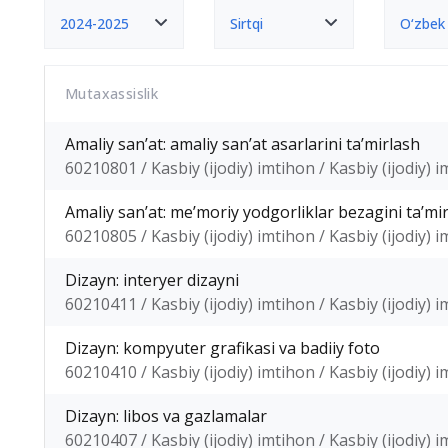
2024-2025
Sirtqi
O‘zbek
Mutaxassislik
Amaliy sanʼat: amaliy sanʼat asarlarini taʼmirlash
60210801 / Kasbiy (ijodiy) imtihon / Kasbiy (ijodiy) 
Amaliy sanʼat: meʼmoriy yodgorliklar bezagini taʼmi
60210805 / Kasbiy (ijodiy) imtihon / Kasbiy (ijodiy) 
Dizayn: interyer dizayni
60210411 / Kasbiy (ijodiy) imtihon / Kasbiy (ijodiy) 
Dizayn: kompyuter grafikasi va badiiy foto
60210410 / Kasbiy (ijodiy) imtihon / Kasbiy (ijodiy) 
Dizayn: libos va gazlamalar
60210407 / Kasbiy (ijodiy) imtihon / Kasbiy (ijodiy) 