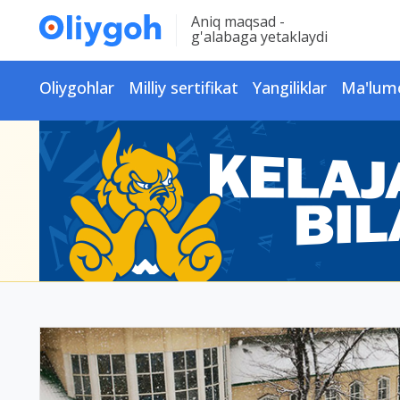
Aniq maqsad -
g'alabaga yetaklaydi
Oliygohlar
Milliy sertifikat
Yangiliklar
Ma'lum