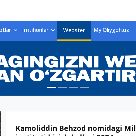
otlar
Imtihonlar
My.Oliygoh.uz
Webster
Kamoliddin Behzod nomidagi Mill