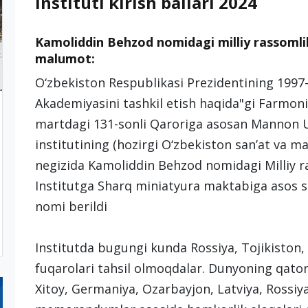
instituti kirish ballari 2024
Kamoliddin Behzod nomidagi milliy rassomli
malumot:
O‘zbekiston Respublikasi Prezidentining 1997-
Akademiyasini tashkil etish haqida"gi Farmoni
martdagi 131-sonli Qaroriga asosan Mannon U
institutining (hozirgi O‘zbekiston san’at va ma
negizida Kamoliddin Behzod nomidagi Milliy ras
Institutga Sharq miniatyura maktabiga asos 
nomi berildi
Institutda bugungi kunda Rossiya, Tojikiston,
fuqarolari tahsil olmoqdalar. Dunyoning qator
Xitoy, Germaniya, Ozarbayjon, Latviya, Rossiya