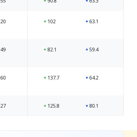
55
90.8
63.3
20
102
63.1
49
82.1
59.4
60
137.7
64.2
27
125.8
80.1