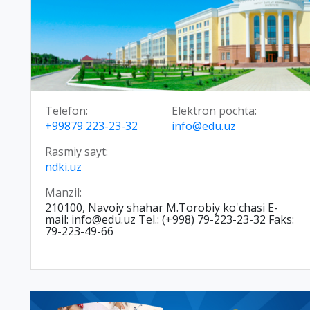
Telefon:
Elektron pochta:
+99879 223-23-32
info@edu.uz
Rasmiy sayt:
ndki.uz
Manzil:
210100, Navoiy shahar M.Torobiy ko'chasi E-
mail: info@edu.uz Tel.: (+998) 79-223-23-32 Faks:
79-223-49-66