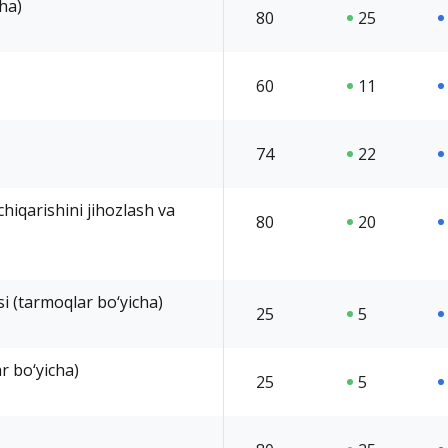
cha)
80
25
60
11
74
22
hiqarishini jihozlash va
80
20
i (tarmoqlar bo‘yicha)
25
5
r bo‘yicha)
25
5