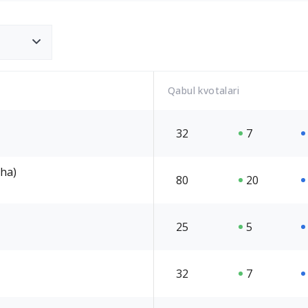
Qabul kvotalari
32
7
cha)
80
20
25
5
32
7