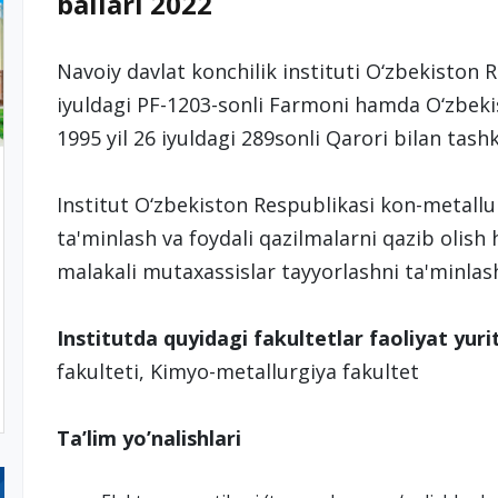
ballari 2022
Navoiy davlat konchilik instituti O‘zbekiston R
iyuldagi PF-1203-sonli Farmoni hamda O‘zbek
1995 yil 26 iyuldagi 289sonli Qarori bilan tashki
Institut O‘zbekiston Respublikasi kon-metallu
ta'minlash va foydali qazilmalarni qazib olis
malakali mutaxassislar tayyorlashni ta'minlas
Institutda quyidagi fakultetlar faoliyat yuri
fakulteti, Kimyo-metallurgiya fakultet
Ta’lim yo’nalishlari