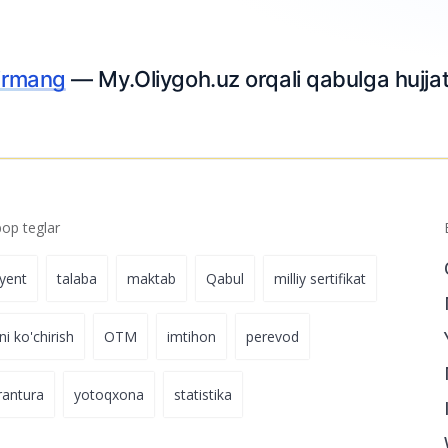
Ariza topshiring
iring.
p teglar
iyent
talaba
maktab
Qabul
milliy sertifikat
ni ko'chirish
OTM
imtihon
perevod
rantura
yotoqxona
statistika