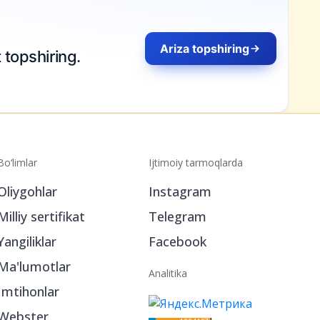
Bo‘limlar
Ijtimoiy tarmoqlarda
Oliygohlar
Instagram
Milliy sertifikat
Telegram
Yangiliklar
Facebook
Ma'lumotlar
Analitika
Imtihonlar
Webster