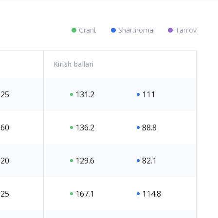
Grant
Shartnoma
Tanlov
Kirish ballari
25
131.2
111
60
136.2
88.8
20
129.6
82.1
25
167.1
114.8