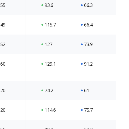
55
93.6
66.3
49
115.7
66.4
52
127
73.9
60
129.1
91.2
20
74.2
61
20
114.6
75.7