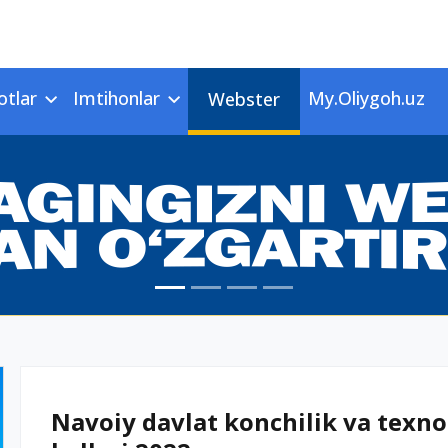
otlar
Imtihonlar
My.Oliygoh.uz
Webster
Navoiy davlat konchilik va texnol