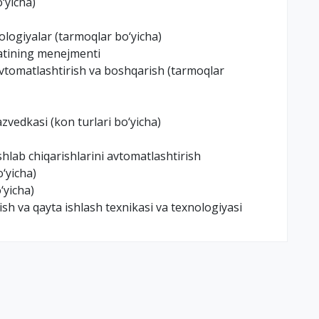
‘yicha)
logiyalar (tarmoqlar bo‘yicha)
fatining menejmenti
avtomatlashtirish va boshqarish (tarmoqlar
azvedkasi (kon turlari bo‘yicha)
hlab chiqarishlarini avtomatlashtirish
‘yicha)
‘yicha)
ish va qayta ishlash texnikasi va texnologiyasi