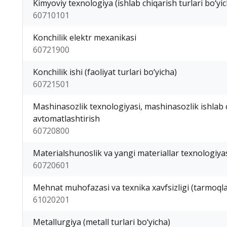
Kimyoviy texnologiya (ishlab chiqarish turlari bo‘yi
60710101
Konchilik elektr mexanikasi
60721900
Konchilik ishi (faoliyat turlari bo‘yicha)
60721501
Mashinasozlik texnologiyasi, mashinasozlik ishlab c
avtomatlashtirish
60720800
Materialshunoslik va yangi materiallar texnologiyas
60720601
Mehnat muhofazasi va texnika xavfsizligi (tarmoqla
61020201
Metallurgiya (metall turlari bo‘yicha)