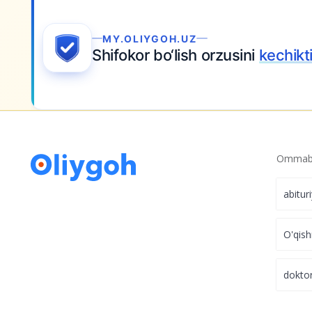
g
— My.Oliygoh.uz orqali qabulga hujjat topsh
Ommabo
abitur
O'qish
dokto