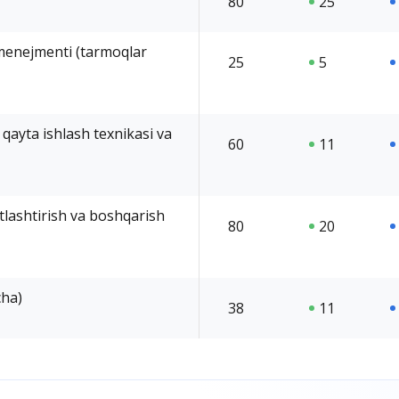
80
25
 menejmenti (tarmoqlar
25
5
 qayta ishlash texnikasi va
60
11
tlashtirish va boshqarish
80
20
cha)
38
11