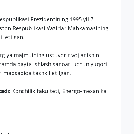
espublikasi Prezidentining 1995 yil 7
iston Respublikasi Vazirlar Mahkamasining
l etilgan.
rgiya majmuining ustuvor rivojlanishini
h hamda qayta ishlash sanoati uchun yuqori
h maqsadida tashkil etilgan.
tadi:
Konchilik fakulteti, Energo-mexanika