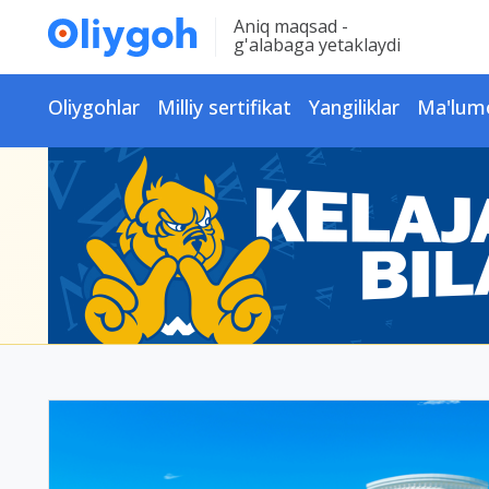
Aniq maqsad -
g'alabaga yetaklaydi
Oliygohlar
Milliy sertifikat
Yangiliklar
Ma'lum