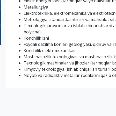
Elektr energetikasi (tarmoqlar va yo‘nalishlar bo
Metallurgiya
Elektrotexnika, elektromexanika va elektrotexno
Metrologiya, standartlashtirish va mahsulot si
Texnologik jarayonlar va ishlab chiqarishlarni 
bo‘yicha)
Konchilik ishi
Foydali qazilma konlari geologiyasi, qidiruv va r
Konchilik elektr mexanikasi
Mashinasozlik texnologiyasi va mashinasozlik is
Texnologik mashinalar va jihozlar (tarmoqlar bo
Kimyoviy texnologiya (ishlab chiqarish turlari bo
Noyob va radioaktiv metallar rudalarini qazib ol