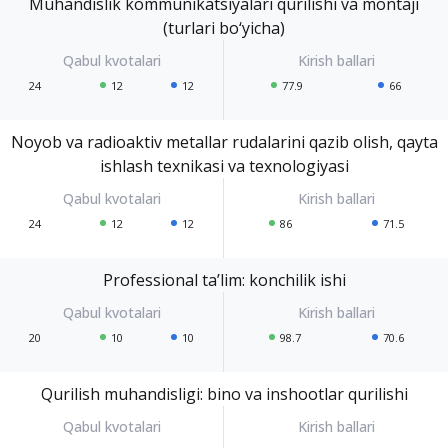
Muhandislik kommunikatsiyalari qurilishi va montaji
(turlari bo‘yicha)
24
12
12
77.9
66
Noyob va radioaktiv metallar rudalarini qazib olish, qayta
ishlash texnikasi va texnologiyasi
24
12
12
86
71.5
Professional ta’lim: konchilik ishi
20
10
10
98.7
70.6
Qurilish muhandisligi: bino va inshootlar qurilishi