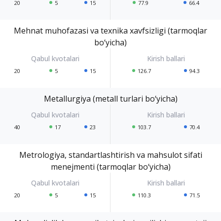
20
5
15
77.9
66.4
Mehnat muhofazasi va texnika xavfsizligi (tarmoqlar
bo‘yicha)
20
5
15
126.7
94.3
Metallurgiya (metall turlari bo‘yicha)
40
17
23
103.7
70.4
Metrologiya, standartlashtirish va mahsulot sifati
menejmenti (tarmoqlar bo‘yicha)
20
5
15
110.3
71.5