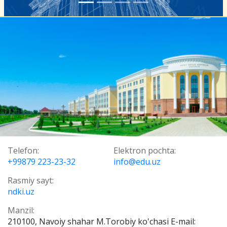
Telefon:
Elektron pochta:
+99879 223-23-32
info@edu.uz
Rasmiy sayt:
ndki.uz
Manzil:
210100, Navoiy shahar M.Torobiy ko'chasi E-mail: