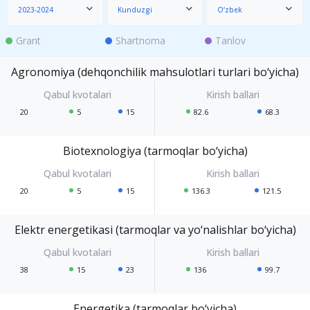
2023-2024
Kunduzgi
O‘zbek
Grant
Shartnoma
Tanlov
Agronomiya (dehqonchilik mahsulotlari turlari bo‘yicha)
20
5
15
82.6
68.3
Biotexnologiya (tarmoqlar bo‘yicha)
20
5
15
136.3
121.5
Elektr energetikasi (tarmoqlar va yo‘nalishlar bo‘yicha)
38
15
23
136
99.7
Energetika (tarmoqlar bo‘yicha)