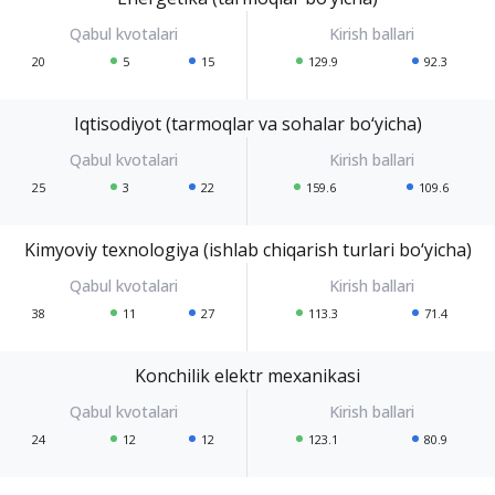
20
5
15
129.9
92.3
Iqtisodiyot (tarmoqlar va sohalar bo‘yicha)
25
3
22
159.6
109.6
Kimyoviy texnologiya (ishlab chiqarish turlari bo‘yicha)
38
11
27
113.3
71.4
Konchilik elektr mexanikasi
24
12
12
123.1
80.9