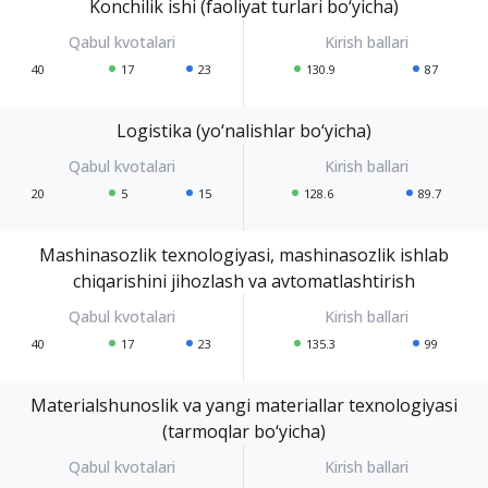
Konchilik ishi (faoliyat turlari bo‘yicha)
40
17
23
130.9
87
Logistika (yo‘nalishlar bo‘yicha)
20
5
15
128.6
89.7
Mashinasozlik texnologiyasi, mashinasozlik ishlab
chiqarishini jihozlash va avtomatlashtirish
40
17
23
135.3
99
Materialshunoslik va yangi materiallar texnologiyasi
(tarmoqlar bo‘yicha)