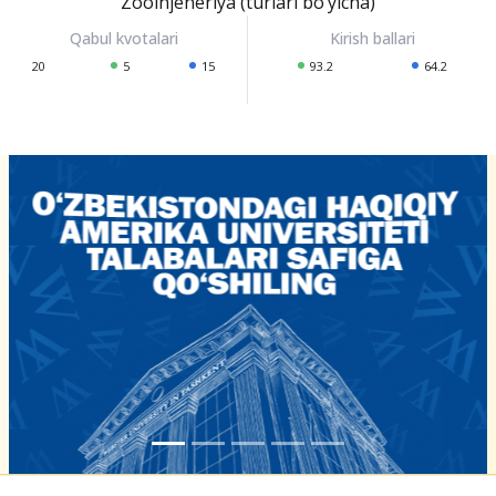
Zooinjeneriya (turlari bo‘yicha)
20
5
15
93.2
64.2