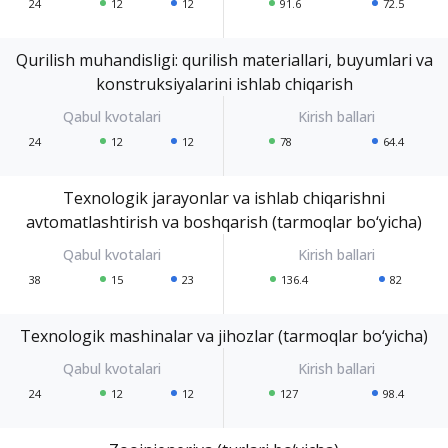
24
12
12
91.6
72.5
Qurilish muhandisligi: qurilish materiallari, buyumlari va
konstruksiyalarini ishlab chiqarish
24
12
12
78
64.4
Texnologik jarayonlar va ishlab chiqarishni
avtomatlashtirish va boshqarish (tarmoqlar bo‘yicha)
38
15
23
136.4
82
Texnologik mashinalar va jihozlar (tarmoqlar bo‘yicha)
24
12
12
127
98.4