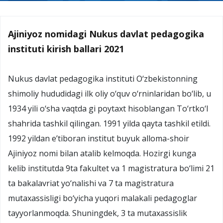
Ajiniyoz nomidagi Nukus davlat pedagogika
instituti kirish ballari 2021
Nukus davlat pedagogika instituti O‘zbekistonning
shimoliy hududidagi ilk oliy o‘quv o‘rninlaridan bo‘lib, u
1934 yili o‘sha vaqtda gi poytaxt hisoblangan To‘rtko‘l
shahrida tashkil qilingan. 1991 yilda qayta tashkil etildi.
1992 yildan e’tiboran institut buyuk alloma-shoir
Ajiniyoz nomi bilan atalib kelmoqda. Hozirgi kunga
kelib institutda 9ta fakultet va 1 magistratura bo‘limi 21
ta bakalavriat yo‘nalishi va 7 ta magistratura
mutaxassisligi bo‘yicha yuqori malakali pedagoglar
tayyorlanmoqda. Shuningdek, 3 ta mutaxassislik