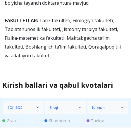
bo‘yicha tayanch doktarantura mavjud.
FAKULTETLAR:
Tarix fakulteti, Filologiya fakulteti,
Tabiatshunoslik fakulteti, Jismoniy tarbiya fakulteti,
Fizika-matemetika fakulteti, Maktabgacha ta’lim
fakulteti, Boshlang‘ich ta’lim fakulteti, Qoraqalpoq tili
va adabiyoti fakulteti
Kirish ballari va qabul kvotalari
2021-2022
Sirtqi
Turkman
Grant
Shartnoma
Tanlov