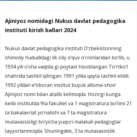
Ajiniyoz nomidagi Nukus davlat pedagogika
instituti kirish ballari 2024
Nukus davlat pedagogika instituti O‘zbekistonning
shimoliy hududidagi ilk oliy o‘quv o‘rninlaridan bo‘lib, u
1934 yili o‘sha vaqtda gi poytaxt hisoblangan To‘rtko‘l
shahrida tashkil qilingan. 1991 yilda qayta tashkil etildi.
1992 yildan e’tiboran institut buyuk alloma-shoir
Ajiniyoz nomi bilan atalib kelmoqda. Hozirgi kunga
kelib institutda 9ta fakultet va 1 magistratura bo‘limi 21
ta bakalavriat yo‘nalishi va 7 ta magistratura
mutaxassisligi bo‘yicha yuqori malakali pedagoglar
tayyorlanmoqda. Shuningdek, 3 ta mutaxassislik