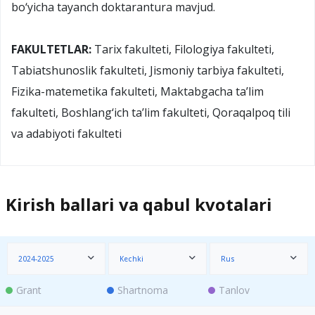
bo‘yicha tayanch doktarantura mavjud.
FAKULTETLAR:
Tarix fakulteti, Filologiya fakulteti,
Tabiatshunoslik fakulteti, Jismoniy tarbiya fakulteti,
Fizika-matemetika fakulteti, Maktabgacha ta’lim
fakulteti, Boshlang‘ich ta’lim fakulteti, Qoraqalpoq tili
va adabiyoti fakulteti
Kirish ballari va qabul kvotalari
2024-2025
Kechki
Rus
Grant
Shartnoma
Tanlov