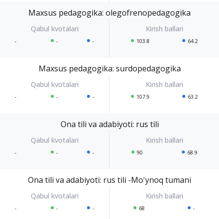
Maxsus pedagogika: olegofrenopedagogika
-
-
-
103.8
64.2
Maxsus pedagogika: surdopedagogika
-
-
-
107.9
63.2
Ona tili va adabiyoti: rus tili
-
-
-
90
68.9
Ona tili va adabiyoti: rus tili -Mo'ynoq tumani
-
-
-
68
-