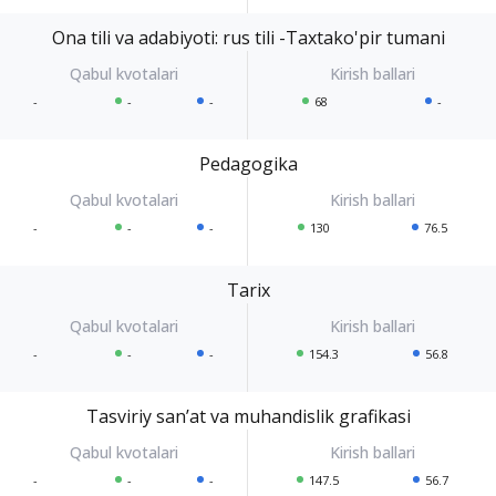
Ona tili va adabiyoti: rus tili -Taxtako'pir tumani
-
-
-
68
-
Pedagogika
-
-
-
130
76.5
Tarix
-
-
-
154.3
56.8
Tasviriy sanʼat va muhandislik grafikasi
-
-
-
147.5
56.7