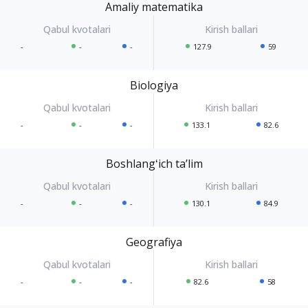
Amaliy matematika
-
-
-
127.9
59
Biologiya
-
-
-
133.1
82.6
Boshlangʻich taʼlim
-
-
-
130.1
84.9
Geografiya
-
-
-
82.6
58