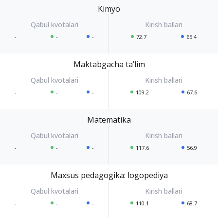
Kimyo
-
-
-
72.7
65.4
Maktabgacha taʼlim
-
-
-
109.2
67.6
Matematika
-
-
-
117.6
56.9
Maxsus pedagogika: logopediya
-
-
-
110.1
68.7