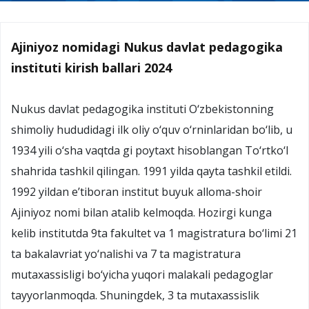
Ajiniyoz nomidagi Nukus davlat pedagogika
instituti kirish ballari 2024
Nukus davlat pedagogika instituti O‘zbekistonning
shimoliy hududidagi ilk oliy o‘quv o‘rninlaridan bo‘lib, u
1934 yili o‘sha vaqtda gi poytaxt hisoblangan To‘rtko‘l
shahrida tashkil qilingan. 1991 yilda qayta tashkil etildi.
1992 yildan e’tiboran institut buyuk alloma-shoir
Ajiniyoz nomi bilan atalib kelmoqda. Hozirgi kunga
kelib institutda 9ta fakultet va 1 magistratura bo‘limi 21
ta bakalavriat yo‘nalishi va 7 ta magistratura
mutaxassisligi bo‘yicha yuqori malakali pedagoglar
tayyorlanmoqda. Shuningdek, 3 ta mutaxassislik