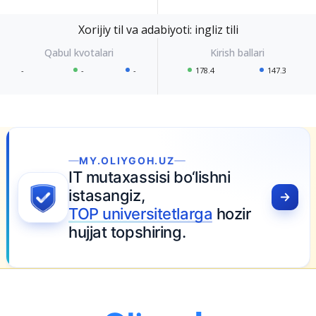
Xorijiy til va adabiyoti: ingliz tili
-
-
-
178.4
147.3
o‘lishni
larga
hozir
.