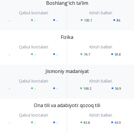
Boshlangʻich taʼlim
-
-
-
130.1
86
Fizika
-
-
-
74.7
59.8
Jismoniy madaniyat
-
-
-
169.2
56.9
Ona tili va adabiyoti: qozoq tili
-
-
-
83.8
65.9