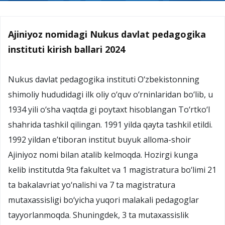
Ajiniyoz nomidagi Nukus davlat pedagogika
instituti kirish ballari 2024
Nukus davlat pedagogika instituti O‘zbekistonning
shimoliy hududidagi ilk oliy o‘quv o‘rninlaridan bo‘lib, u
1934 yili o‘sha vaqtda gi poytaxt hisoblangan To‘rtko‘l
shahrida tashkil qilingan. 1991 yilda qayta tashkil etildi.
1992 yildan e’tiboran institut buyuk alloma-shoir
Ajiniyoz nomi bilan atalib kelmoqda. Hozirgi kunga
kelib institutda 9ta fakultet va 1 magistratura bo‘limi 21
ta bakalavriat yo‘nalishi va 7 ta magistratura
mutaxassisligi bo‘yicha yuqori malakali pedagoglar
tayyorlanmoqda. Shuningdek, 3 ta mutaxassislik