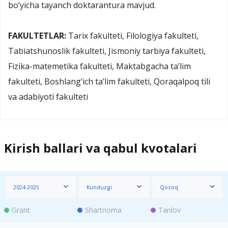
bo‘yicha tayanch doktarantura mavjud.
FAKULTETLAR:
Tarix fakulteti, Filologiya fakulteti,
Tabiatshunoslik fakulteti, Jismoniy tarbiya fakulteti,
Fizika-matemetika fakulteti, Maktabgacha ta’lim
fakulteti, Boshlang‘ich ta’lim fakulteti, Qoraqalpoq tili
va adabiyoti fakulteti
Kirish ballari va qabul kvotalari
2024-2025
Kunduzgi
Qozoq
Grant
Shartnoma
Tanlov