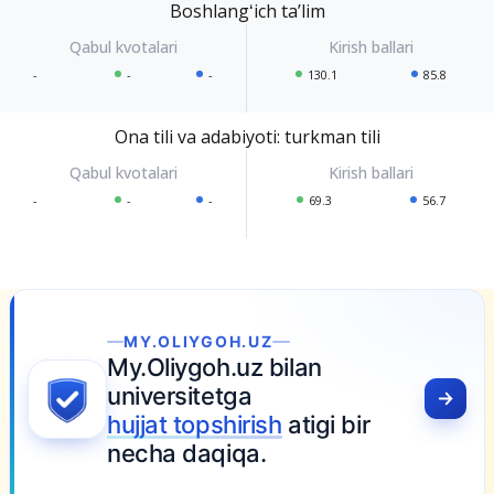
Boshlangʻich taʼlim
-
-
-
130.1
85.8
Ona tili va adabiyoti: turkman tili
-
-
-
69.3
56.7
MY.OLIYGOH.UZ
My.Oliygoh.uz bilan
universitetga
hujjat topshirish
atigi bir
necha daqiqa.