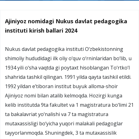
Ajiniyoz nomidagi Nukus davlat pedagogika
instituti kirish ballari 2024
Nukus davlat pedagogika instituti O‘zbekistonning
shimoliy hududidagi ilk oliy o‘quv o‘rninlaridan bo‘lib, u
1934 yili o‘sha vaqtda gi poytaxt hisoblangan To‘rtko‘l
shahrida tashkil qilingan. 1991 yilda qayta tashkil etildi.
1992 yildan e’tiboran institut buyuk alloma-shoir
Ajiniyoz nomi bilan atalib kelmoqda. Hozirgi kunga
kelib institutda 9ta fakultet va 1 magistratura bo‘limi 21
ta bakalavriat yo‘nalishi va 7 ta magistratura
mutaxassisligi bo‘yicha yuqori malakali pedagoglar
tayyorlanmoqda. Shuningdek, 3 ta mutaxassislik