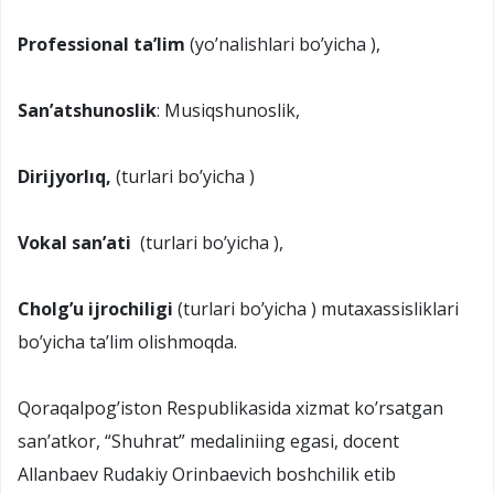
Professional ta’lim
(yo’nalishlari bo’yicha ),
San’atshunoslik
: Musiqshunoslik,
Dirijyorlıq,
(turlari bo’yicha )
Vokal san’ati
(turlari bo’yicha ),
Cholg’u ijrochiligi
(turlari bo’yicha ) mutaxassisliklari
bo’yicha ta’lim olishmoqda.
Qoraqalpog’iston Respublikasida xizmat ko’rsatgan
san’atkor, “Shuhrat” medaliniing egasi, docent
Allanbaev Rudakiy Orinbaevich boshchilik etib