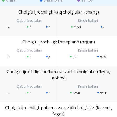
Grant
Shartnoma
Tanlov
Cholg‘u ijrochiligi: Xalq cholg‘ulari (chang)
2
1
1
125.3
-
Cholg‘u ijrochiligi: fortepiano (organ)
5
1
4
163.1
92.5
Cholg‘u ijrochiligi: puflama va zarbli cholg‘ular (fleyta,
goboy)
2
1
1
125.8
94.4
Cholg‘u ijrochiligi: puflama va zarbli cholg‘ular (klarnet,
fagot)