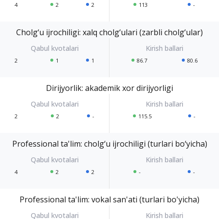
4
2
2
113
-
Cholg‘u ijrochiligi: xalq cholg‘ulari (zarbli cholg‘ular)
2
1
1
86.7
80.6
Dirijyorlik: akademik xor dirijyorligi
2
2
-
115.5
-
Professional ta'lim: cholg‘u ijrochiligi (turlari bo‘yicha)
4
2
2
-
-
Professional ta'lim: vokal san'ati (turlari bo'yicha)