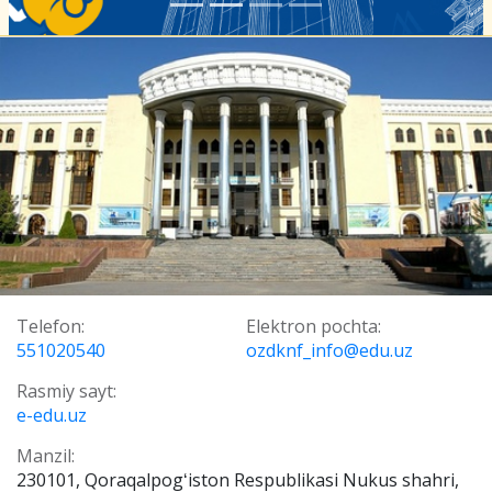
Telefon:
Elektron pochta:
551020540
ozdknf_info@edu.uz
Rasmiy sayt:
e-edu.uz
Manzil:
230101, Qoraqalpogʻiston Respublikasi Nukus shahri,