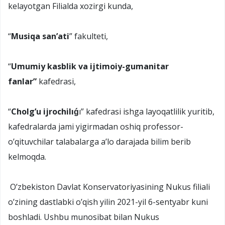
kelayotgan Filialda xozirgi kunda,
“
Musiqa san’ati
” fakulteti,
“
Umumiy kasblik va ijtimoiy-gumanitar
fanlar”
kafedrasi,
“
Cholg’u ijrochilıǵ
ı” kafedrasi ishga layoqatlilik yuritib,
kafedralarda jami yigirmadan oshiq professor-
o’qituvchilar talabalarga a’lo darajada bilim berib
kelmoqda.
O’zbekiston Davlat Konservatoriyasining Nukus filiali
o’zining dastlabki o’qish yilin 2021-yil 6-sentyabr kuni
boshladi. Ushbu munosibat bilan Nukus