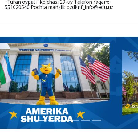
"Turan oypati" koʻchasi 29-uy Telefon raqam:
551020540 Pochta manzili: ozdknf_info@edu.uz