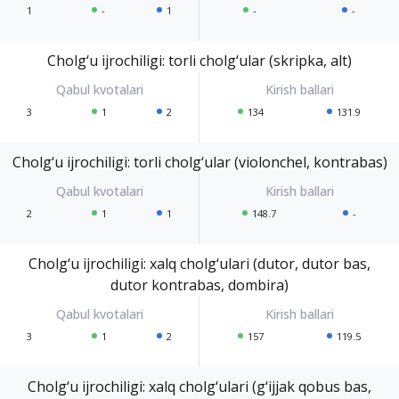
1
-
1
-
-
Cholg‘u ijrochiligi: torli cholg‘ular (skripka, alt)
3
1
2
134
131.9
Cholg‘u ijrochiligi: torli cholg‘ular (violonchel, kontrabas)
2
1
1
148.7
-
Cholg‘u ijrochiligi: xalq cholg‘ulari (dutor, dutor bas,
dutor kontrabas, dombira)
3
1
2
157
119.5
Cholg‘u ijrochiligi: xalq cholg‘ulari (g‘ijjak qobus bas,