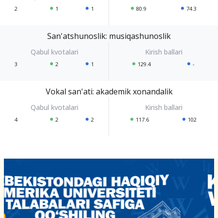
2
1
1
80.9
74.3
San'atshunoslik: musiqashunoslik
3
2
1
129.4
-
Vokal san'ati: akademik xonandalik
4
2
2
117.6
102