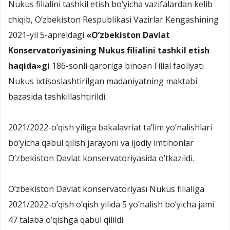
Nukus filialini tashkil etish bo’yicha vazifalardan kelib
chiqib, O’zbekiston Respublikasi Vazirlar Kengashining
2021-yil 5-apreldagi
«O’zbekiston Davlat
Konservatoriyasining Nukus filialini tashkil etish
haqida»gi
186-sonli qaroriga binoan Filial faoliyati
Nukus ixtisoslashtirilgan madaniyatning maktabi
bazasida tashkillashtirildi.
2021/2022-o’qish yiliga bakalavriat ta’lim yo’nalishlari
bo’yicha qabul qilish jarayoni va ijodiy imtihonlar
O’zbekiston Davlat konservatoriyasida o’tkazildi.
O’zbekiston Davlat konservatoriyası Nukus filialiga
2021/2022-o’qish o’qish yilida 5 yo’nalish bo’yicha jami
47 talaba o’qishga qabul qilildi.