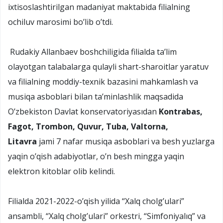
ixtisoslashtirilgan madaniyat maktabida filialning
ochiluv marosimi bo’lib o’tdi.
Rudakiy Allanbaev boshchiligida filialda ta’lim
olayotgan talabalarga qulayli shart-sharoitlar yaratuv
va filialning moddiy-texnik bazasini mahkamlash va
musiqa asboblari bilan ta’minlashlik maqsadida
O’zbekiston Davlat konservatoriyasıdan
Kontrabas,
Fagot, Trombon, Quvur, Tuba, Valtorna,
Litavra
jami 7 nafar musiqa asboblari va besh yuzlarga
yaqin o’qish adabiyotlar, o’n besh mingga yaqin
elektron kitoblar olib kelindi.
Filialda 2021-2022-o’qish yilida “Xalq cholg’ulari”
ansambli, “Xalq cholg’ulari” orkestri, “Simfoniyalıq” va