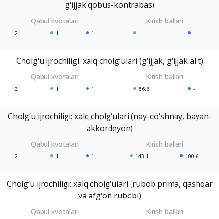
g‘ijjak qobus-kontrabas)
2
1
1
-
-
Cholg‘u ijrochiligi: xalq cholg‘ulari (g‘ijjak, g‘ijjak al't)
2
1
1
86.6
-
Cholg‘u ijrochiligi: xalq cholg‘ulari (nay-qo‘shnay, bayan-
akkordeyon)
2
1
1
143.1
100.6
Cholg‘u ijrochiligi: xalq cholg‘ulari (rubob prima, qashqar
va afg‘on rubobi)