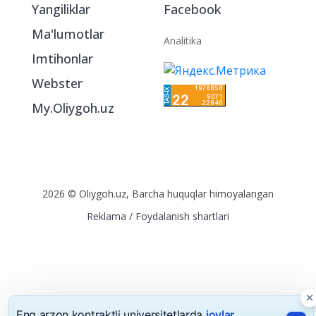
Yangiliklar
Facebook
Ma'lumotlar
Analitika
Imtihonlar
Webster
My.Oliygoh.uz
2026 © Oliygoh.uz, Barcha huquqlar himoyalangan
Reklama
/
Foydalanish shartlari
Eng arzon kontraktli universitetlarda
joylar