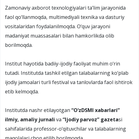
Zamonaviy axborot texnologiyalari ta’lim jarayonida
faol qо‘llanmoqda, multimediyali texnika va dasturiy
vositalaridan foydalanilmoqda. О‘quv jarayoni
madaniyat muassasalari bilan hamkorlikda olib
borilmoqda.
Institut hayotida badiiy-ijodiy faoliyat muhim о‘rin
tutadi. Institutda tashkil etilgan talabalarning kо‘plab
ijodiy jamoalari turli festival va tanlovlarda faol ishtirok
etib kelmoqda.
Institutda nashr etilayotgan
“О‘zDSMI xabarlari”
ilmiy, amaliy jurnali
va
“Ijodiy parvoz” gazeta
si
sahifalarida professor-о‘qituvchilar va talabalarning
maqolalari chop etilib borilmoqda.