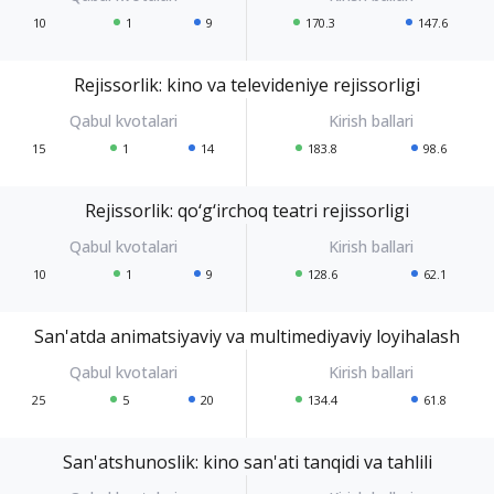
10
1
9
170.3
147.6
Rejissorlik: kino va televideniye rejissorligi
15
1
14
183.8
98.6
Rejissorlik: qo‘g‘irchoq teatri rejissorligi
10
1
9
128.6
62.1
San'atda animatsiyaviy va multimediyaviy loyihalash
25
5
20
134.4
61.8
San'atshunoslik: kino san'ati tanqidi va tahlili