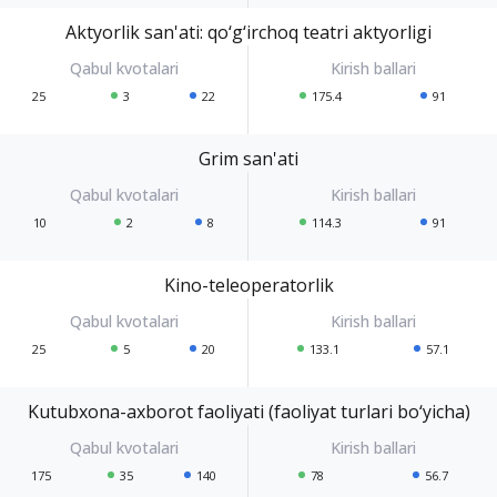
Aktyorlik san'ati: qo‘g‘irchoq teatri aktyorligi
25
3
22
175.4
91
Grim san'ati
10
2
8
114.3
91
Kino-teleoperatorlik
25
5
20
133.1
57.1
Kutubxona-axborot faoliyati (faoliyat turlari bo‘yicha)
175
35
140
78
56.7