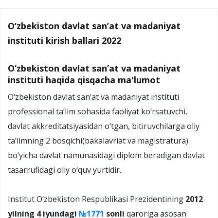
O‘zbekiston davlat san’at va madaniyat
instituti kirish ballari 2022
O‘zbekiston davlat san’at va madaniyat
instituti haqida qisqacha ma'lumot
О‘zbekiston davlat san’at va madaniyat instituti
professional ta’lim sohasida faoliyat kо‘rsatuvchi,
davlat akkreditatsiyasidan о‘tgan, bitiruvchilarga oliy
ta’limning 2 bosqichi(bakalavriat va magistratura)
bо‘yicha davlat namunasidagi diplom beradigan davlat
tasarrufidagi oliy о‘quv yurtidir.
Institut О‘zbekiston Respublikasi Prezidentining
2012
yilning 4 iyundagi
№1771
sonli
qaroriga asosan