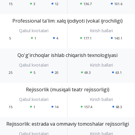
15
3
12
136.7
101.6
Professional ta'lim: xalq ijodiyoti (vokal ijrochiligi)
5
1
4
177.1
143.1
Qo'g'irchoqlar ishlab chiqarish texnologiyasi
25
5
20
69.3
63.1
Rejissorlik (musiqali teatr rejissorligi)
15
1
14
157.4
68.3
Rejissorlik: estrada va ommaviy tomoshalar rejissorligi