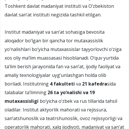
Toshkent davlat madaniyat instituti va О‘zbekiston
davlat san’at instituti negizida tashkil etilgan.
Institut madaniyat va san’at sohasiga bevosita
aloqador bо‘lgan bir qancha tor mutaxassislik
yо‘nalishlari bо‘yicha mutaxassislar tayyorlovchi о‘ziga
xos oliy ma’lim muassasasi hisoblanadi. О‘quv yurtida
ta’lim berish jarayonida fan va san’at, ijodiy faoliyat va
amaliy texnologiyalar uyg‘unlashgan holda olib
boriladi. Institutning
4 fakulteti
va
21 kafedra
sida
talabalar ta’limning
26 ta yо‘nalishi va 19
mutaxassisligi
bо‘yicha о‘zbek va rus tillarida tahsil
oladilar. Institut aktyorlik mahorati va rejissura,
san’atshunoslik va teatrshunoslik, ovoz rejissyorligi va
operatorlik mahorati, xalq ijodiyoti, madaniyat va san’at