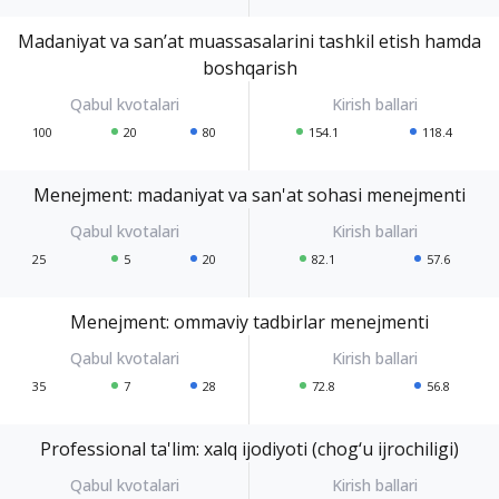
Madaniyat va san’at muassasalarini tashkil etish hamda
boshqarish
100
20
80
154.1
118.4
Menejment: madaniyat va san'at sohasi menejmenti
25
5
20
82.1
57.6
Menejment: ommaviy tadbirlar menejmenti
35
7
28
72.8
56.8
Professional ta'lim: xalq ijodiyoti (chog‘u ijrochiligi)