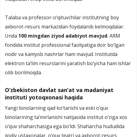
Talaba va professor-о‘qituvchilar institutning boy
axborot-resurs markazidan foydalanib kelmoqdalar.
Unda
100 mingdan ziyod adabiyot mavjud
. ARM
fondida institut professional faoliyatiga doir bо‘lgan
nodir va kamyob nashrlar ham mavjud. Institutda
elektron ta’lim resurslarini yaratish bо‘yicha ham ishlar
olib borilmoqda.
O‘zbekiston davlat san’at va madaniyat
instituti yotoqxonasi haqida
Yangi binolarning qad kо‘tarishi va eski о‘quv
binolarining ta’mirlanishi natijasida institut о‘ziga xos
о‘quv shaharchasiga ega bо‘ldi. Shaharcha hududida
ijodiy ustaxonalar, о‘quv teatri va axborot-resurs