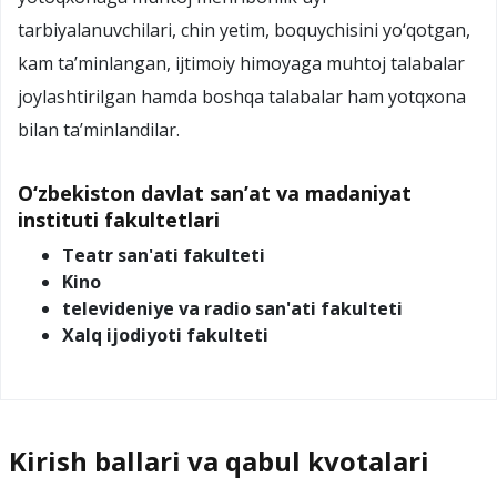
tarbiyalanuvchilari, chin yetim, boquychisini yo‘qotgan,
kam ta’minlangan, ijtimoiy himoyaga muhtoj talabalar
joylashtirilgan hamda boshqa talabalar ham yotqxona
bilan ta’minlandilar.
O‘zbekiston davlat san’at va madaniyat
instituti fakultetlari
Teatr san'ati fakulteti
Kino
televideniye va radio san'ati fakulteti
Xalq ijodiyoti fakulteti
Kirish ballari va qabul kvotalari