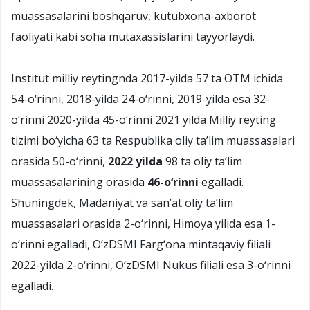
muassasalarini boshqaruv, kutubxona-axborot
faoliyati kabi soha mutaxassislarini tayyorlaydi.
Institut milliy reytingnda 2017-yilda 57 ta OTM ichida
54-о‘rinni, 2018-yilda 24-о‘rinni, 2019-yilda esa 32-
о‘rinni 2020-yilda 45-о‘rinni 2021 yilda Milliy reyting
tizimi bо‘yicha 63 ta Respublika oliy ta’lim muassasalari
orasida 50-о‘rinni,
2022 yilda
98 ta oliy ta’lim
muassasalarining orasida
46-о‘rinni
egalladi.
Shuningdek, Madaniyat va san’at oliy ta’lim
muassasalari orasida 2-о‘rinni, Himoya yilida esa 1-
о‘rinni egalladi, О‘zDSMI Farg‘ona mintaqaviy filiali
2022-yilda 2-о‘rinni, О‘zDSMI Nukus filiali esa 3-о‘rinni
egalladi.