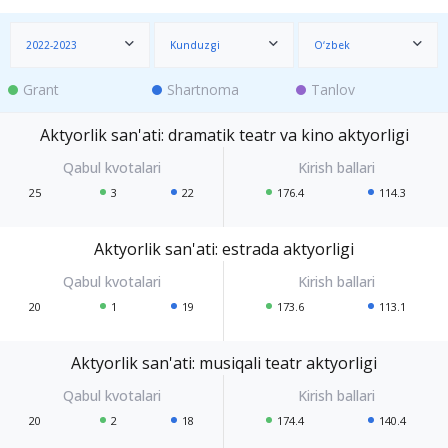
2022-2023
Kunduzgi
O‘zbek
Grant
Shartnoma
Tanlov
Aktyorlik san'ati: dramatik teatr va kino aktyorligi
25
3
22
176.4
114.3
Aktyorlik san'ati: estrada aktyorligi
20
1
19
173.6
113.1
Aktyorlik san'ati: musiqali teatr aktyorligi
20
2
18
174.4
140.4