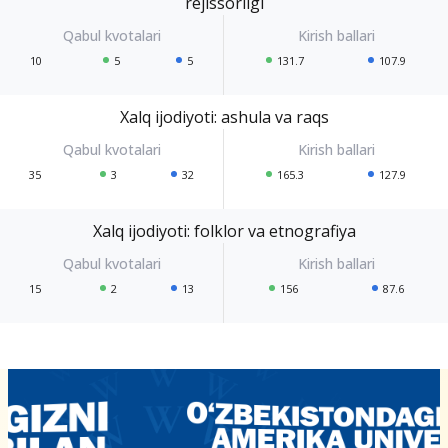
rejissorligi
10
5
5
131.7
107.9
Xalq ijodiyoti: ashula va raqs
35
3
32
165.3
127.9
Xalq ijodiyoti: folklor va etnografiya
15
2
13
156
87.6