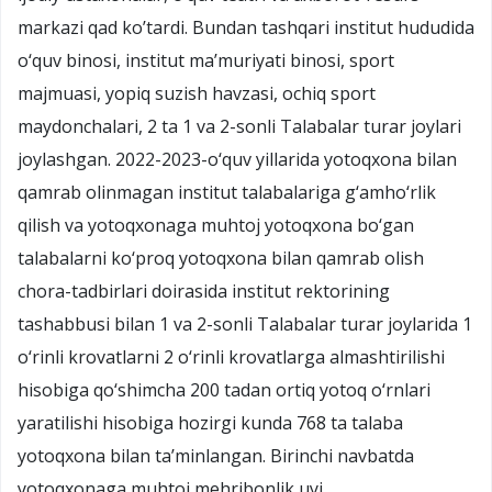
markazi qad ko’tardi. Bundan tashqari institut hududida
о‘quv binosi, institut ma’muriyati binosi, sport
majmuasi, yopiq suzish havzasi, ochiq sport
maydonchalari, 2 ta 1 va 2-sonli Talabalar turar joylari
joylashgan. 2022-2023-о‘quv yillarida yotoqxona bilan
qamrab olinmagan institut talabalariga g‘amho‘rlik
qilish va yotoqxonaga muhtoj yotoqxona bo‘gan
talabalarni ko‘proq yotoqxona bilan qamrab olish
chora-tadbirlari doirasida institut rektorining
tashabbusi bilan 1 va 2-sonli Talabalar turar joylarida 1
o‘rinli krovatlarni 2 o‘rinli krovatlarga almashtirilishi
hisobiga qo‘shimcha 200 tadan ortiq yotoq o‘rnlari
yaratilishi hisobiga hozirgi kunda 768 ta talaba
yotoqxona bilan ta’minlangan. Birinchi navbatda
yotoqxonaga muhtoj mehribonlik uyi