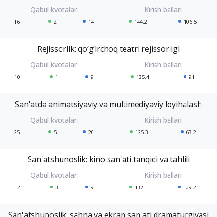
16
2
14
144.2
106.5
Rejissorlik: qo‘g‘irchoq teatri rejissorligi
10
1
9
135.4
91
San'atda animatsiyaviy va multimediyaviy loyihalash
25
5
20
125.3
63.2
San'atshunoslik: kino san'ati tanqidi va tahlili
12
3
9
137
109.2
San'atshunoslik: sahna va ekran san'ati dramaturgiyasi