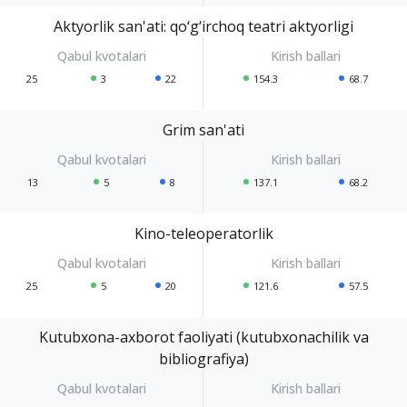
Aktyorlik san'ati: qo‘g‘irchoq teatri aktyorligi
25
3
22
154.3
68.7
Grim san'ati
13
5
8
137.1
68.2
Kino-teleoperatorlik
25
5
20
121.6
57.5
Kutubxona-axborot faoliyati (kutubxonachilik va
bibliografiya)