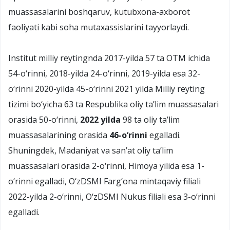
muassasalarini boshqaruv, kutubxona-axborot
faoliyati kabi soha mutaxassislarini tayyorlaydi.
Institut milliy reytingnda 2017-yilda 57 ta OTM ichida
54-о‘rinni, 2018-yilda 24-о‘rinni, 2019-yilda esa 32-
о‘rinni 2020-yilda 45-о‘rinni 2021 yilda Milliy reyting
tizimi bо‘yicha 63 ta Respublika oliy ta’lim muassasalari
orasida 50-о‘rinni,
2022 yilda
98 ta oliy ta’lim
muassasalarining orasida
46-о‘rinni
egalladi.
Shuningdek, Madaniyat va san’at oliy ta’lim
muassasalari orasida 2-о‘rinni, Himoya yilida esa 1-
о‘rinni egalladi, О‘zDSMI Farg‘ona mintaqaviy filiali
2022-yilda 2-о‘rinni, О‘zDSMI Nukus filiali esa 3-о‘rinni
egalladi.