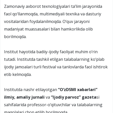
Zamonaviy axborot texnologiyalari ta’lim jarayonida
faol qо‘llanmoqda, multimediyali texnika va dasturiy
vositalaridan foydalanilmoqda. О‘quv jarayoni
madaniyat muassasalari bilan hamkorlikda olib
borilmoqda.
Institut hayotida badiiy-ijodiy faoliyat muhim о‘rin
tutadi. Institutda tashkil etilgan talabalarning kо‘plab
ijodiy jamoalari turli festival va tanlovlarda faol ishtirok
etib kelmoqda.
Institutda nashr etilayotgan
“О‘zDSMI xabarlari”
ilmiy, amaliy jurnali
va
“Ijodiy parvoz” gazeta
si
sahifalarida professor-о‘qituvchilar va talabalarning
maqolalari chop etilib borilmoqda.