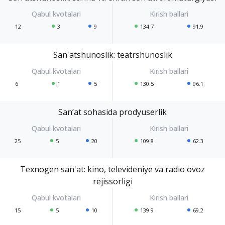
12
3
9
134.7
91.9
San'atshunoslik: teatrshunoslik
6
1
5
130.5
96.1
San’at sohasida prodyuserlik
25
5
20
109.8
62.3
Texnogen san'at: kino, televideniye va radio ovoz
rejissorligi
15
5
10
139.9
69.2