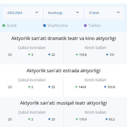
2023-2024
Kunduzgi
O‘zbek
Grant
Shartnoma
Tanlov
Aktyorlik san'ati: dramatik teatr va kino aktyorligi
25
3
22
155.8
131
Aktyorlik san'ati: estrada aktyorligi
25
2
23
144.8
103.8
Aktyorlik san'ati: musiqali teatr aktyorligi
25
2
23
175.9
95.2