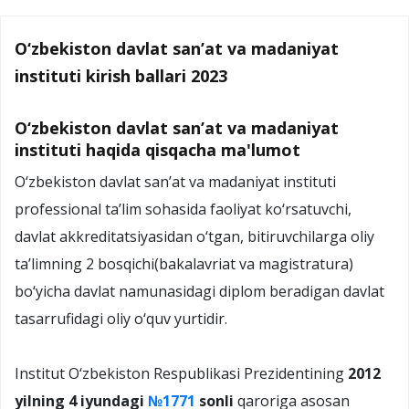
O‘zbekiston davlat san’at va madaniyat
instituti kirish ballari 2023
O‘zbekiston davlat san’at va madaniyat
instituti haqida qisqacha ma'lumot
О‘zbekiston davlat san’at va madaniyat instituti
professional ta’lim sohasida faoliyat kо‘rsatuvchi,
davlat akkreditatsiyasidan о‘tgan, bitiruvchilarga oliy
ta’limning 2 bosqichi(bakalavriat va magistratura)
bо‘yicha davlat namunasidagi diplom beradigan davlat
tasarrufidagi oliy о‘quv yurtidir.
Institut О‘zbekiston Respublikasi Prezidentining
2012
yilning 4 iyundagi
№1771
sonli
qaroriga asosan