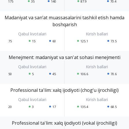
175
35
140
87.9
70.4
Madaniyat va san’at muassasalarini tashkil etish hamda
boshqarish
75
15
60
125.1
73.5
Menejment: madaniyat va san'at sohasi menejmenti
50
5
45
106.6
70.6
Professional ta'lim: xalq ijodiyoti (chog‘u ijrochiligi)
20
3
17
135.4
68.5
Professional ta'lim: xalq ijodiyoti (vokal ijrochiligi)