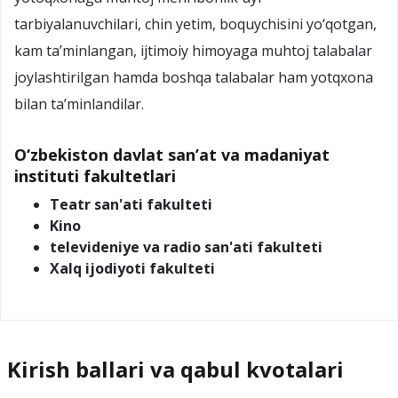
tarbiyalanuvchilari, chin yetim, boquychisini yo‘qotgan,
kam ta’minlangan, ijtimoiy himoyaga muhtoj talabalar
joylashtirilgan hamda boshqa talabalar ham yotqxona
bilan ta’minlandilar.
O‘zbekiston davlat san’at va madaniyat
instituti fakultetlari
Teatr san'ati fakulteti
Kino
televideniye va radio san'ati fakulteti
Xalq ijodiyoti fakulteti
Kirish ballari va qabul kvotalari