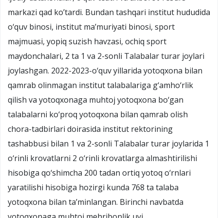
markazi qad ko’tardi. Bundan tashqari institut hududida
о‘quv binosi, institut ma’muriyati binosi, sport
majmuasi, yopiq suzish havzasi, ochiq sport
maydonchalari, 2 ta 1 va 2-sonli Talabalar turar joylari
joylashgan. 2022-2023-о‘quv yillarida yotoqxona bilan
qamrab olinmagan institut talabalariga g‘amho‘rlik
qilish va yotoqxonaga muhtoj yotoqxona bo‘gan
talabalarni ko‘proq yotoqxona bilan qamrab olish
chora-tadbirlari doirasida institut rektorining
tashabbusi bilan 1 va 2-sonli Talabalar turar joylarida 1
o‘rinli krovatlarni 2 o‘rinli krovatlarga almashtirilishi
hisobiga qo‘shimcha 200 tadan ortiq yotoq o‘rnlari
yaratilishi hisobiga hozirgi kunda 768 ta talaba
yotoqxona bilan ta’minlangan. Birinchi navbatda
yotoqxonaga muhtoj mehribonlik uyi