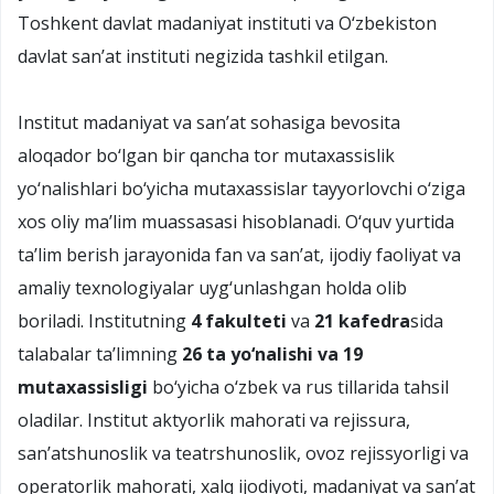
Toshkent davlat madaniyat instituti va О‘zbekiston
davlat san’at instituti negizida tashkil etilgan.
Institut madaniyat va san’at sohasiga bevosita
aloqador bо‘lgan bir qancha tor mutaxassislik
yо‘nalishlari bо‘yicha mutaxassislar tayyorlovchi о‘ziga
xos oliy ma’lim muassasasi hisoblanadi. О‘quv yurtida
ta’lim berish jarayonida fan va san’at, ijodiy faoliyat va
amaliy texnologiyalar uyg‘unlashgan holda olib
boriladi. Institutning
4 fakulteti
va
21 kafedra
sida
talabalar ta’limning
26 ta yо‘nalishi va 19
mutaxassisligi
bо‘yicha о‘zbek va rus tillarida tahsil
oladilar. Institut aktyorlik mahorati va rejissura,
san’atshunoslik va teatrshunoslik, ovoz rejissyorligi va
operatorlik mahorati, xalq ijodiyoti, madaniyat va san’at