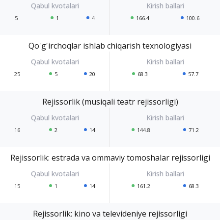
5
1
4
166.4
100.6
Qo'g'irchoqlar ishlab chiqarish texnologiyasi
25
5
20
68.3
57.7
Rejissorlik (musiqali teatr rejissorligi)
16
2
14
144.8
71.2
Rejissorlik: estrada va ommaviy tomoshalar rejissorligi
15
1
14
161.2
68.3
Rejissorlik: kino va televideniye rejissorligi