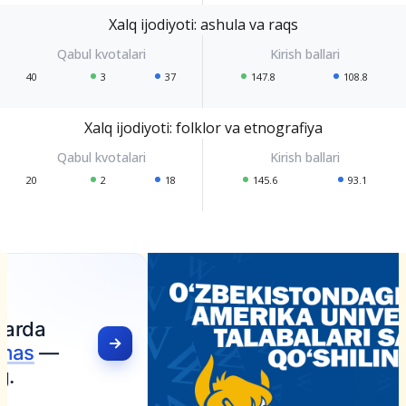
Xalq ijodiyoti: ashula va raqs
40
3
37
147.8
108.8
Xalq ijodiyoti: folklor va etnografiya
20
2
18
145.6
93.1