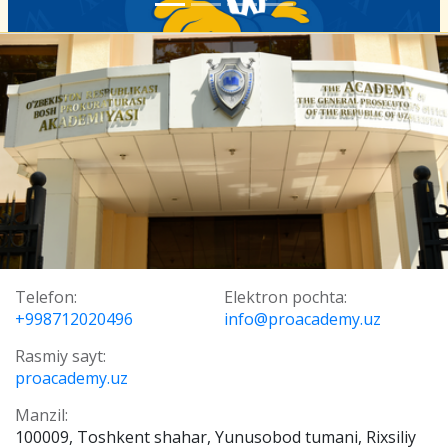
Telefon:
Elektron pochta:
+998712020496
info@proacademy.uz
Rasmiy sayt:
proacademy.uz
Manzil:
100009, Toshkent shahar, Yunusobod tumani, Rixsiliy