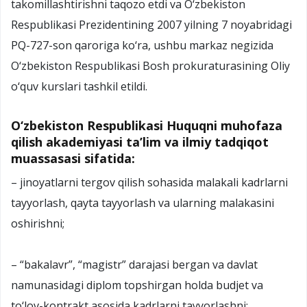
takomillashtirishni taqozo etdi va O‘zbekiston
Respublikasi Prezidentining 2007 yilning 7 noyabridagi
PQ-727-son qaroriga ko‘ra, ushbu markaz negizida
O‘zbekiston Respublikasi Bosh prokuraturasining Oliy
o‘quv kurslari tashkil etildi.
O‘zbekiston Respublikasi Huquqni muhofaza
qilish akademiyasi ta’lim va ilmiy tadqiqot
muassasasi sifatida:
– jinoyatlarni tergov qilish sohasida malakali kadrlarni
tayyorlash, qayta tayyorlash va ularning malakasini
oshirishni;
– “bakalavr”, “magistr” darajasi bergan va davlat
namunasidagi diplom topshirgan holda budjet va
to‘lov-kontrakt asosida kadrlarni tayyorlashni;