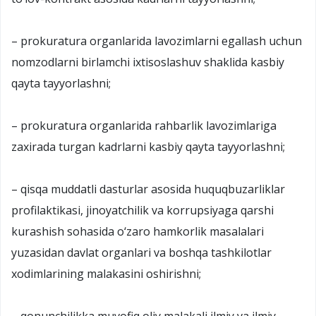
– prokuratura organlarida lavozimlarni egallash uchun
nomzodlarni birlamchi ixtisoslashuv shaklida kasbiy
qayta tayyorlashni;
– prokuratura organlarida rahbarlik lavozimlariga
zaxirada turgan kadrlarni kasbiy qayta tayyorlashni;
– qisqa muddatli dasturlar asosida huquqbuzarliklar
profilaktikasi, jinoyatchilik va korrupsiyaga qarshi
kurashish sohasida o‘zaro hamkorlik masalalari
yuzasidan davlat organlari va boshqa tashkilotlar
xodimlarining malakasini oshirishni;
– qonunchilikka muvofiq oliy malakali ilmiy va ilmiy-