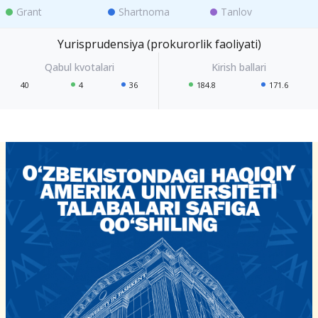
Grant
Shartnoma
Tanlov
Yurisprudensiya (prokurorlik faoliyati)
40
4
36
184.8
171.6