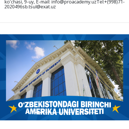
ko'chasi, 9-uy, E-mail: info@proacademy.uzTel:+(998)71-
2020496sb.tsul@exat.uz