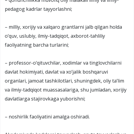
pedagog kadrlar tayyorlashni;
– milliy, xorijiy va xalqaro grantlarni jalb qilgan holda
o‘quv, uslubiy, ilmiy-tadqiqot, axborot-tahliliy
faoliyatning barcha turlarini;
– professor-o‘qituvchilar, xodimlar va tinglovchilarni
davlat hokimiyati, davlat va xo‘jalik boshqaruvi
organlari, jamoat tashkilotlari, shuningdek, oliy ta’lim
va ilmiy-tadqiqot muassasalariga, shu jumladan, xorijiy
davlatlarga stajirovkaga yuborishni;
– noshirlik faoliyatini amalga oshiradi.