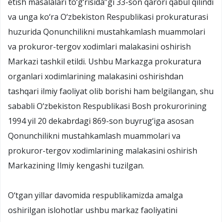
etish masalalari to‘g‘risida”gi 33-son qarori qabul qilindi
va unga ko‘ra O‘zbekiston Respublikasi prokuraturasi
huzurida Qonunchilikni mustahkamlash muammolari
va prokuror-tergov xodimlari malakasini oshirish
Markazi tashkil etildi. Ushbu Markazga prokuratura
organlari xodimlarining malakasini oshirishdan
tashqari ilmiy faoliyat olib borishi ham belgilangan, shu
sababli O‘zbekiston Respublikasi Bosh prokurorining
1994 yil 20 dekabrdagi 869-son buyrug‘iga asosan
Qonunchilikni mustahkamlash muammolari va
prokuror-tergov xodimlarining malakasini oshirish
Markazining Ilmiy kengashi tuzilgan.
O‘tgan yillar davomida respublikamizda amalga
oshirilgan islohotlar ushbu markaz faoliyatini