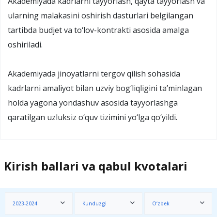
Akademiyada kadrlarni tayyorlash, qayta tayyorlash va
ularning malakasini oshirish dasturlari belgilangan
tartibda budjet va to‘lov-kontrakti asosida amalga
oshiriladi.
Akademiyada jinoyatlarni tergov qilish sohasida
kadrlarni amaliyot bilan uzviy bog‘liqligini ta’minlagan
holda yagona yondashuv asosida tayyorlashga
qaratilgan uzluksiz o‘quv tizimini yo‘lga qo‘yildi.
Kirish ballari va qabul kvotalari
2023-2024
Kunduzgi
O‘zbek