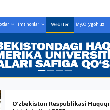
otlar
Imtihonlar
My.Oliygoh.uz
Webster
O'zbekiston Respublikasi Huquqn