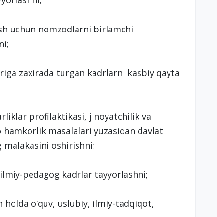
yyorlashni;
ash uchun nomzodlarni birlamchi
ni;
riga zaxirada turgan kadrlarni kasbiy qayta
klar profilaktikasi, jinoyatchilik va
o hamkorlik masalalari yuzasidan davlat
 malakasini oshirishni;
 ilmiy-pedagog kadrlar tayyorlashni;
an holda o‘quv, uslubiy, ilmiy-tadqiqot,