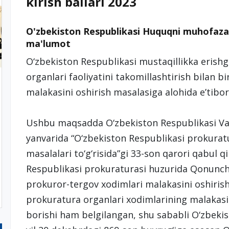
kirish ballari 2023
O'zbekiston Respublikasi Huquqni muhofaza
ma'lumot
O‘zbekiston Respublikasi mustaqillikka erish
organlari faoliyatini takomillashtirish bilan 
malakasini oshirish masalasiga alohida e’tibor 
Ushbu maqsadda O‘zbekiston Respublikasi Vaz
yanvarida “O‘zbekiston Respublikasi prokuratur
masalalari to‘g‘risida”gi 33-son qarori qabul q
Respublikasi prokuraturasi huzurida Qonunc
prokuror-tergov xodimlari malakasini oshirish
prokuratura organlari xodimlarining malakasini
borishi ham belgilangan, shu sababli O‘zbeki