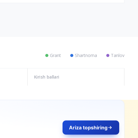
Grant
Shartnoma
Tanlov
Kirish ballari
pshiring