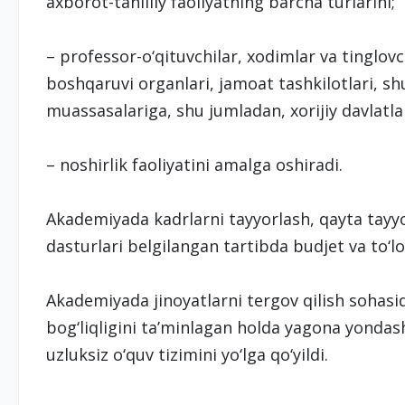
axborot-tahliliy faoliyatning barcha turlarini;
– professor-o‘qituvchilar, xodimlar va tinglovch
boshqaruvi organlari, jamoat tashkilotlari, shu
muassasalariga, shu jumladan, xorijiy davlatla
– noshirlik faoliyatini amalga oshiradi.
Akademiyada kadrlarni tayyorlash, qayta tayyo
dasturlari belgilangan tartibda budjet va to‘l
Akademiyada jinoyatlarni tergov qilish sohasid
bog‘liqligini ta’minlagan holda yagona yondas
uzluksiz o‘quv tizimini yo‘lga qo‘yildi.