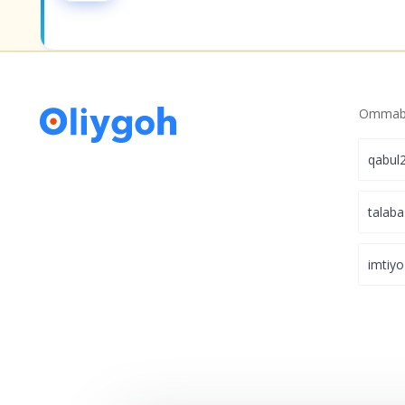
Ommabo
qabul
talaba
imtiyo