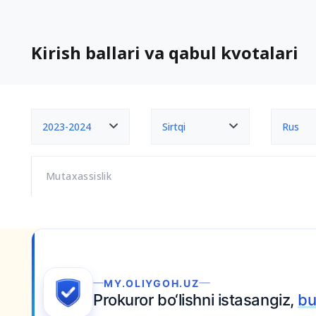
Kirish ballari va qabul kvotalari
2023-2024
Sirtqi
Rus
Mutaxassislik
ni istasangiz,
bugun harakat qiling
— qabul d