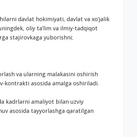
ilarni davlat hokimiyati, davlat va xo‘jalik
ningdek, oliy ta’lim va ilmiy-tadqiqot
rga stajirovkaga yuborishni;
rlash va ularning malakasini oshirish
ov-kontrakti asosida amalga oshiriladi.
a kadrlarni amaliyot bilan uzviy
huv asosida tayyorlashga qaratilgan