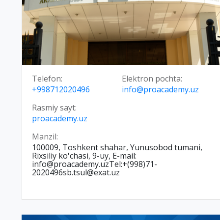
Telefon:
Elektron pochta:
+998712020496
info@proacademy.uz
Rasmiy sayt:
proacademy.uz
Manzil:
100009, Toshkent shahar, Yunusobod tumani,
Rixsiliy ko'chasi, 9-uy, E-mail:
info@proacademy.uzTel:+(998)71-
2020496sb.tsul@exat.uz