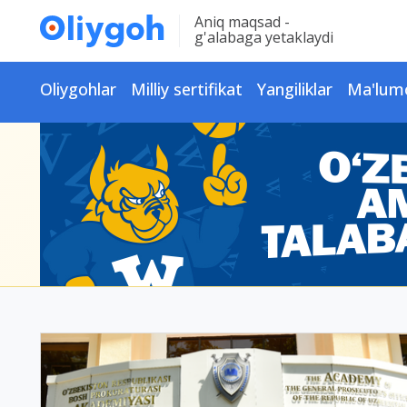
Aniq maqsad -
g'alabaga yetaklaydi
Oliygohlar
Milliy sertifikat
Yangiliklar
Ma'lum