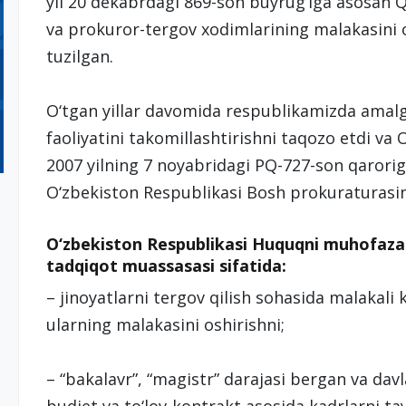
yil 20 dekabrdagi 869-son buyrug‘iga asosa
va prokuror-tergov xodimlarining malakasini 
tuzilgan.
O‘tgan yillar davomida respublikamizda amalg
faoliyatini takomillashtirishni taqozo etdi va
2007 yilning 7 noyabridagi PQ-727-son qarori
O‘zbekiston Respublikasi Bosh prokuraturasinin
O‘zbekiston Respublikasi Huquqni muhofaza q
tadqiqot muassasasi sifatida:
– jinoyatlarni tergov qilish sohasida malakali 
ularning malakasini oshirishni;
– “bakalavr”, “magistr” darajasi bergan va d