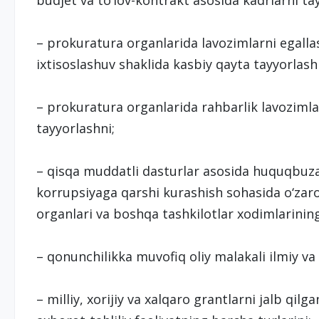
budjet va to‘lov-kontrakt asosida kadrlarni ta
– prokuratura organlarida lavozimlarni egall
ixtisoslashuv shaklida kasbiy qayta tayyorlash
– prokuratura organlarida rahbarlik lavozimla
tayyorlashni;
– qisqa muddatli dasturlar asosida huquqbuzarli
korrupsiyaga qarshi kurashish sohasida o‘zar
organlari va boshqa tashkilotlar xodimlarining
– qonunchilikka muvofiq oliy malakali ilmiy va
– milliy, xorijiy va xalqaro grantlarni jalb qilg