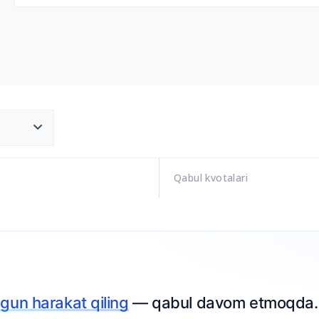
Qabul kvotalari
Ariza to
avom etmoqda.