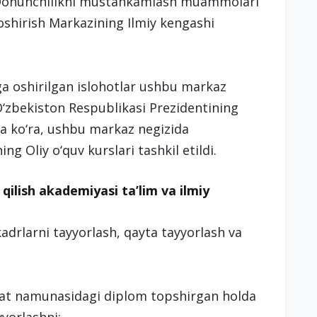
n Qonunchilikni mustahkamlash muammolari
oshirish Markazining Ilmiy kengashi
a oshirilgan islohotlar ushbu markaz
 O‘zbekiston Respublikasi Prezidentining
ga ko‘ra, ushbu markaz negizida
g Oliy o‘quv kurslari tashkil etildi.
ilish akademiyasi ta’lim va ilmiy
kadrlarni tayyorlash, qayta tayyorlash va
avlat namunasidagi diplom topshirgan holda