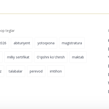
p teglar
2026
abituriyent
yotoqxona
magistratura
milliy sertifikat
O'qishni ko'chirish
maktab
z
talabalar
perevod
imtihon