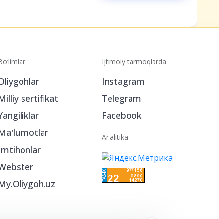
Bo‘limlar
Ijtimoiy tarmoqlarda
Oliygohlar
Instagram
Milliy sertifikat
Telegram
Yangiliklar
Facebook
Ma'lumotlar
Analitika
Imtihonlar
Webster
My.Oliygoh.uz