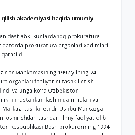
 qilish akademiyasi haqida umumiy
gan dastlabki kunlardanoq prokuratura
bir qatorda prokuratura organlari xodimlari
qaratildi.
irlar Mahkamasining 1992 yilning 24
a organlari faoliyatini tashkil etish
ilindi va unga ko‘ra O‘zbekiston
hilikni mustahkamlash muammolari va
 Markazi tashkil etildi. Ushbu Markazga
 oshirishdan tashqari ilmiy faoliyat olib
ston Respublikasi Bosh prokurorining 1994