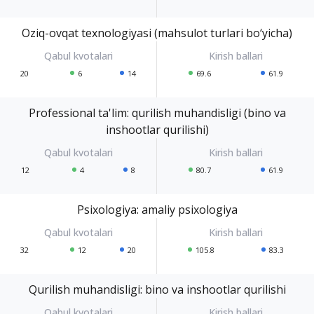
Oziq-ovqat texnologiyasi (mahsulot turlari bo‘yicha)
20
6
14
69.6
61.9
Professional ta'lim: qurilish muhandisligi (bino va
inshootlar qurilishi)
12
4
8
80.7
61.9
Psixologiya: amaliy psixologiya
32
12
20
105.8
83.3
Qurilish muhandisligi: bino va inshootlar qurilishi