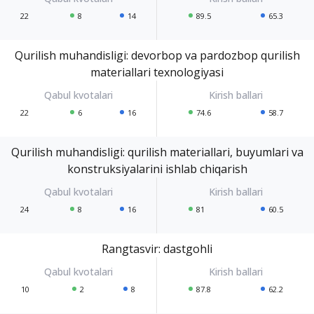
22
8
14
89.5
65.3
Qurilish muhandisligi: devorbop va pardozbop qurilish
materiallari texnologiyasi
22
6
16
74.6
58.7
Qurilish muhandisligi: qurilish materiallari, buyumlari va
konstruksiyalarini ishlab chiqarish
24
8
16
81
60.5
Rangtasvir: dastgohli
10
2
8
87.8
62.2