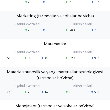
10
2
8
116.6
65.1
Marketing (tarmoqlar va sohalar bo‘yicha)
10
2
8
120.4
76.8
Matematika
52
12
40
132.9
96.5
Materialshunoslik va yangi materiallar texnologiyasi
(tarmoqlar bo‘yicha)
20
6
14
-
56.8
Menejment (tarmoqlar va sohalar bo‘yicha)