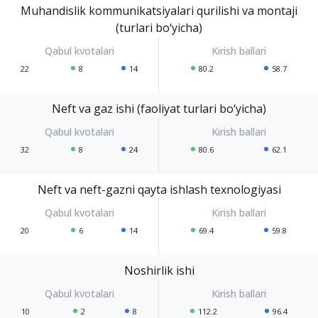
Muhandislik kommunikatsiyalari qurilishi va montaji
(turlari bo‘yicha)
22
8
14
80.2
58.7
Neft va gaz ishi (faoliyat turlari bo‘yicha)
32
8
24
80.6
62.1
Neft va neft-gazni qayta ishlash texnologiyasi
20
6
14
69.4
59.8
Noshirlik ishi
10
2
8
112.2
96.4