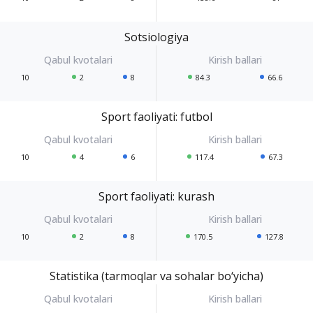
Sotsiologiya
10
2
8
84.3
66.6
Sport faoliyati: futbol
10
4
6
117.4
67.3
Sport faoliyati: kurash
10
2
8
170.5
127.8
Statistika (tarmoqlar va sohalar bo‘yicha)