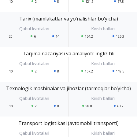
10
2
8
121.9
67.8
Tarix (mamlakatlar va yo‘nalishlar bo‘yicha)
20
6
14
154.2
125.3
Tarjima nazariyasi va amaliyoti: ingliz tili
10
2
8
157.2
118.5
Texnologik mashinalar va jihozlar (tarmoqlar bo‘yicha)
10
2
8
98.8
63.2
Transport logistikasi (avtomobil transporti)