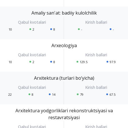
Amaliy san'at: badiiy kulolchilik
10
2
8
-
-
Arxeologiya
10
2
8
129.5
97.9
Arxitektura (turlari bo‘yicha)
22
8
14
79
67.5
Arxitektura yodgorliklari rekonstruktsiyasi va
restavratsiyasi