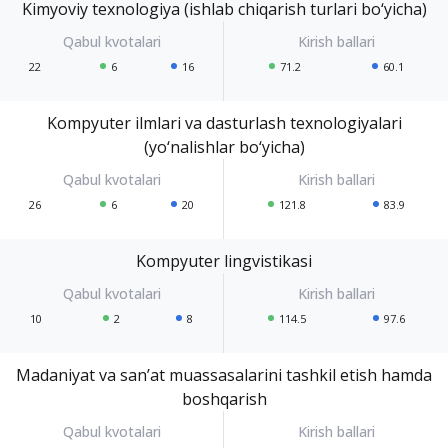
Kimyoviy texnologiya (ishlab chiqarish turlari bo‘yicha)
22
6
16
71.2
60.1
Kompyuter ilmlari va dasturlash texnologiyalari
(yo‘nalishlar bo‘yicha)
26
6
20
121.8
83.9
Kompyuter lingvistikasi
10
2
8
114.5
97.6
Madaniyat va san’at muassasalarini tashkil etish hamda
boshqarish