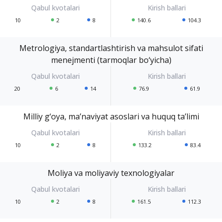
10
2
8
140.6
104.3
Metrologiya, standartlashtirish va mahsulot sifati
menejmenti (tarmoqlar bo‘yicha)
20
6
14
76.9
61.9
Milliy g‘oya, ma’naviyat asoslari va huquq ta’limi
10
2
8
133.2
83.4
Moliya va moliyaviy texnologiyalar
10
2
8
161.5
112.3