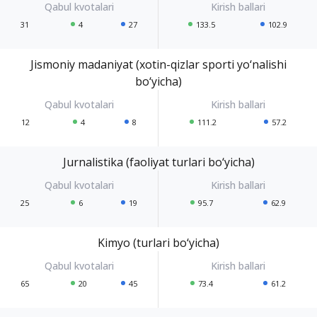
31
4
27
133.5
102.9
Jismoniy madaniyat (xotin-qizlar sporti yo‘nalishi
bo‘yicha)
12
4
8
111.2
57.2
Jurnalistika (faoliyat turlari bo‘yicha)
25
6
19
95.7
62.9
Kimyo (turlari bo‘yicha)
65
20
45
73.4
61.2