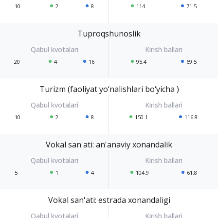
10
2
8
114
71.5
Tuproqshunoslik
20
4
16
95.4
69.5
Turizm (faoliyat yo‘nalishlari bo‘yicha )
10
2
8
150.1
116.8
Vokal san'ati: an'anaviy xonandalik
5
1
4
104.9
61.8
Vokal san'ati: estrada xonandaligi