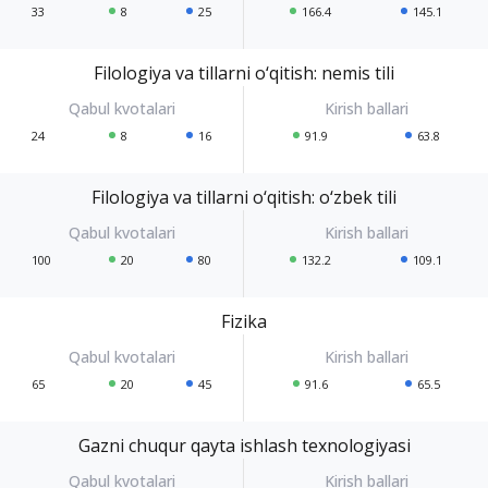
33
8
25
166.4
145.1
Filologiya va tillarni o‘qitish: nemis tili
24
8
16
91.9
63.8
Filologiya va tillarni o‘qitish: o‘zbek tili
100
20
80
132.2
109.1
Fizika
65
20
45
91.6
65.5
Gazni chuqur qayta ishlash texnologiyasi