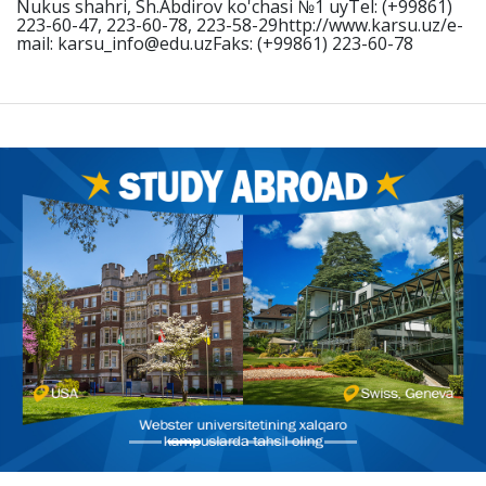
Nukus shahri, Sh.Abdirov ko'chasi №1 uyTel: (+99861)
223-60-47, 223-60-78, 223-58-29http://www.karsu.uz/e-
mail: karsu_info@edu.uzFaks: (+99861) 223-60-78