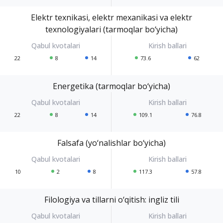
Elektr texnikasi, elektr mexanikasi va elektr
texnologiyalari (tarmoqlar bo‘yicha)
22
8
14
73.6
62
Energetika (tarmoqlar bo‘yicha)
22
8
14
109.1
76.8
Falsafa (yo‘nalishlar bo‘yicha)
10
2
8
117.3
57.8
Filologiya va tillarni o‘qitish: ingliz tili