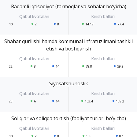
Raqamli iqtisodiyot (tarmoqlar va sohalar bo‘yicha)
10
2
8
147.9
77.4
Shahar qurilishi hamda kommunal infratuzilmani tashkil
etish va boshqarish
22
8
14
78.8
59.9
Siyosatshunoslik
20
6
14
153.4
138.2
Soliqlar va soliqqa tortish (faoliyat turlari bo‘yicha)
10
2
8
138.6
87