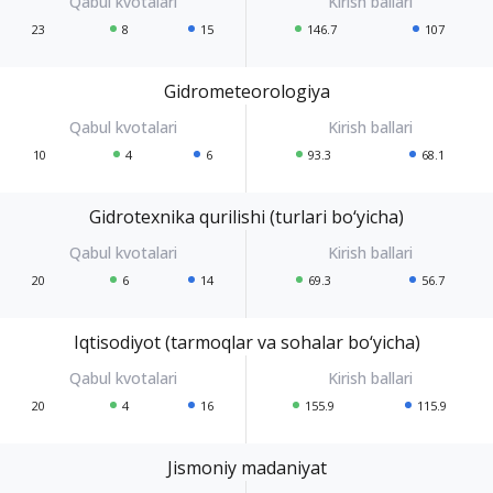
23
8
15
146.7
107
Gidrometeorologiya
10
4
6
93.3
68.1
Gidrotexnika qurilishi (turlari bo‘yicha)
20
6
14
69.3
56.7
Iqtisodiyot (tarmoqlar va sohalar bo‘yicha)
20
4
16
155.9
115.9
Jismoniy madaniyat