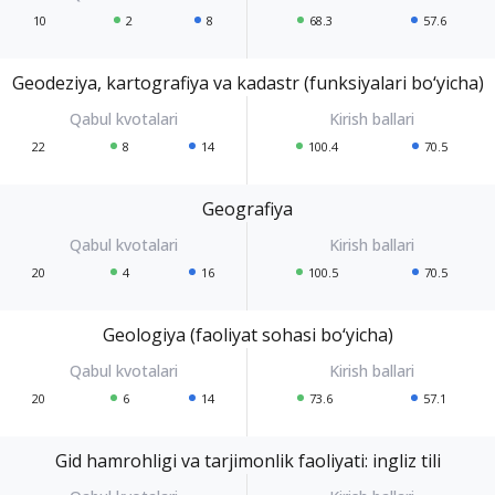
10
2
8
68.3
57.6
Geodeziya, kartografiya va kadastr (funksiyalari bo‘yicha)
22
8
14
100.4
70.5
Geografiya
20
4
16
100.5
70.5
Geologiya (faoliyat sohasi bo‘yicha)
20
6
14
73.6
57.1
Gid hamrohligi va tarjimonlik faoliyati: ingliz tili