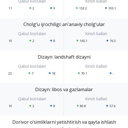
11
2
9
153.2
105.1
Cholg‘u ijrochiligi: an'anaviy cholg‘ular
10
2
8
145.1
76.5
Dizayn: landshaft dizayni
25
7
18
70.1
-
Dizayn: libos va gazlamalar
10
2
8
80.8
57.6
Dorivor o‘simliklarni yetishtirish va qayta ishlash