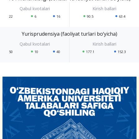
22
6
16
90.5
63.4
Yurisprudensiya (faoliyat turlari bo‘yicha)
50
10
40
177.1
152.3