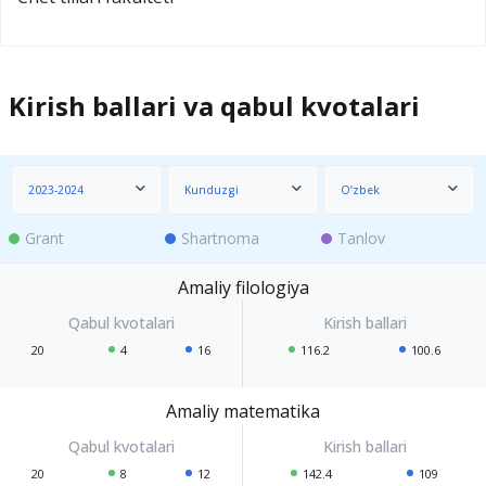
Kirish ballari va qabul kvotalari
2023-2024
Kunduzgi
O‘zbek
Grant
Shartnoma
Tanlov
Amaliy filologiya
20
4
16
116.2
100.6
Amaliy matematika
20
8
12
142.4
109