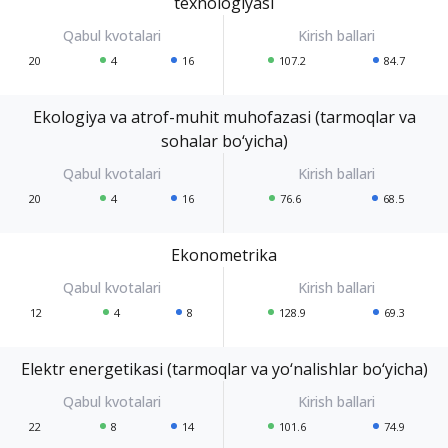
texnologiyasi
20
4
16
107.2
84.7
Ekologiya va atrof-muhit muhofazasi (tarmoqlar va
sohalar bo‘yicha)
20
4
16
76.6
68.5
Ekonometrika
12
4
8
128.9
69.3
Elektr energetikasi (tarmoqlar va yo‘nalishlar bo‘yicha)
22
8
14
101.6
74.9