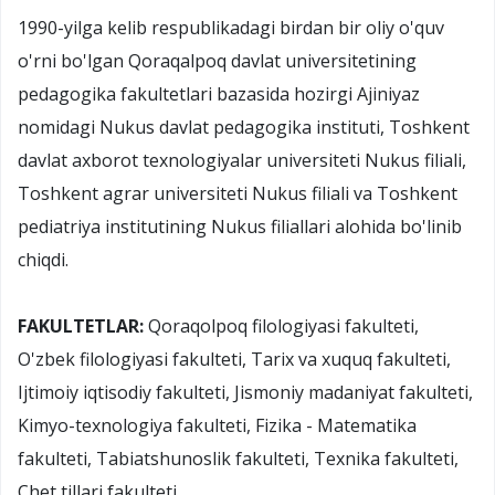
1990-yilga kelib respublikadagi birdan bir oliy o'quv
o'rni bo'lgan Qoraqalpoq davlat universitetining
pedagogika fakultetlari bazasida hozirgi Ajiniyaz
nomidagi Nukus davlat pedagogika instituti, Toshkent
davlat axborot texnologiyalar universiteti Nukus filiali,
Toshkent agrar universiteti Nukus filiali va Toshkent
pediatriya institutining Nukus filiallari alohida bo'linib
chiqdi.
FAKULTETLAR:
Qoraqolpoq filologiyasi fakulteti,
O'zbek filologiyasi fakulteti, Tarix va xuquq fakulteti,
Ijtimoiy iqtisodiy fakulteti, Jismoniy madaniyat fakulteti,
Kimyo-texnologiya fakulteti, Fizika - Matematika
fakulteti, Tabiatshunoslik fakulteti, Texnika fakulteti,
Chet tillari fakulteti