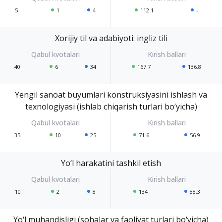
5
1
4
112.1
-
Xorijiy til va adabiyoti: ingliz tili
40
6
34
167.7
136.8
Yengil sanoat buyumlari konstruksiyasini ishlash va
texnologiyasi (ishlab chiqarish turlari bo‘yicha)
35
10
25
71.6
56.9
Yo‘l harakatini tashkil etish
10
2
8
134
88.3
Yo‘l muhandisligi (sohalar va faoliyat turlari bo‘yicha)