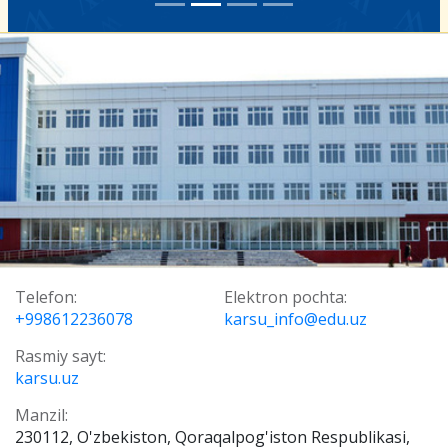
Telefon:
Elektron pochta:
+998612236078
karsu_info@edu.uz
Rasmiy sayt:
karsu.uz
Manzil:
230112, O'zbekiston, Qoraqalpog'iston Respublikasi,