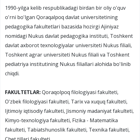
1990-yilga kelib respublikadagi birdan bir oliy o'quv
o'rni bo'lgan Qoraqalpoq davlat universitetining
pedagogika fakultetlari bazasida hozirgi Ajiniyaz
nomidagi Nukus davlat pedagogika instituti, Toshkent
davlat axborot texnologiyalar universiteti Nukus filiali,
Toshkent agrar universiteti Nukus filiali va Toshkent
pediatriya institutining Nukus filiallari alohida bo'linib
chiqdi.
FAKULTETLAR:
Qoraqolpoq filologiyasi fakulteti,
O'zbek filologiyasi fakulteti, Tarix va xuquq fakulteti,
Ijtimoiy iqtisodiy fakulteti, Jismoniy madaniyat fakulteti,
Kimyo-texnologiya fakulteti, Fizika - Matematika
fakulteti, Tabiatshunoslik fakulteti, Texnika fakulteti,
Chet tillari fakulteti