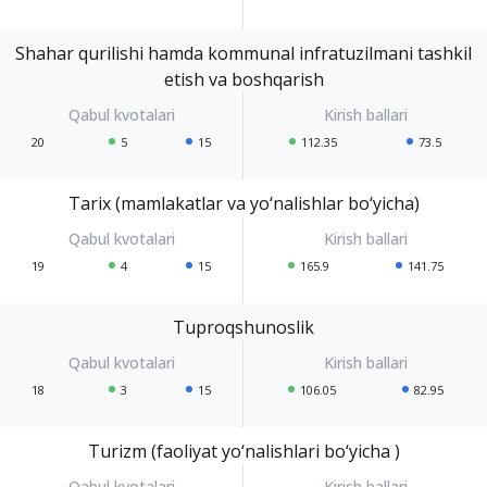
Shahar qurilishi hamda kommunal infratuzilmani tashkil
etish va boshqarish
20
5
15
112.35
73.5
Tarix (mamlakatlar va yo‘nalishlar bo‘yicha)
19
4
15
165.9
141.75
Tuproqshunoslik
18
3
15
106.05
82.95
Turizm (faoliyat yo‘nalishlari bo‘yicha )