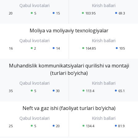
20
5
15
103.95
69.3
Moliya va moliyaviy texnologiyalar
16
2
14
164.85
105
Muhandislik kommunikatsiyalari qurilishi va montaji
(turlari bo‘yicha)
35
5
30
113.4
65.1
Neft va gaz ishi (faoliyat turlari bo‘yicha)
25
5
20
134.4
81.9