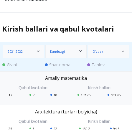
Kirish ballari va qabul kvotalari
2021-2022
Kunduzgi
O‘zbek
Grant
Shartnoma
Tanlov
Amaliy matematika
17
7
10
152.25
103.95
Arxitektura (turlari bo‘yicha)
25
3
22
130.2
94.5