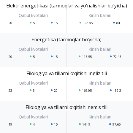
Elektr energetikasi (tarmoqlar va yo‘nalishlar bo‘yicha)
20
5
15
122.85
84
Energetika (tarmoqlar bo‘yicha)
20
5
15
116.55
72.45
Filologiya va tillarni o‘qitish: ingliz tili
23
3
20
169.05
132.3
Filologiya va tillarni o‘qitish: nemis tili
19
4
15
144.9
97.65