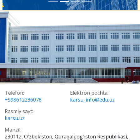
Telefon:
Elektron pochta:
+998612236078
karsu_info@edu.uz
Rasmiy sayt:
karsu.uz
Manzil:
230112, O'zbekiston, Qoraqalpog'iston Respublikasi,