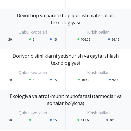
Devorbop va pardozbop qurilish materiallari
texnologiyasi
20
5
15
106.05
66.15
Dorivor o‘simliklarni yetishtirish va qayta ishlash
texnologiyasi
20
5
15
109.2
92.4
Ekologiya va atrof-muhit muhofazasi (tarmoqlar va
sohalar bo‘yicha)
20
5
15
117.6
101.85