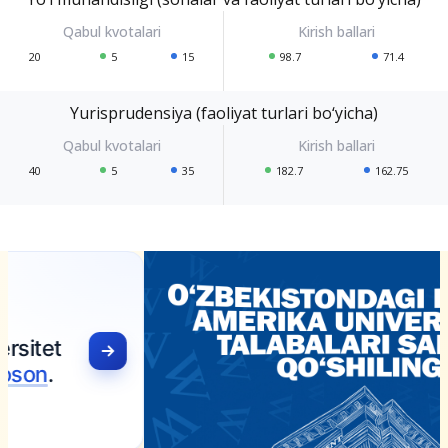
20
5
15
98.7
71.4
Yurisprudensiya (faoliyat turlari bo‘yicha)
40
5
35
182.7
162.75