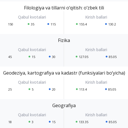
Filologiya va tillarni o‘qitish: o‘zbek tili
150
35
115
155.4
130.2
Fizika
45
15
30
127.05
85.05
Geodeziya, kartografiya va kadastr (funksiyalari bo‘yicha)
25
5
20
113.4
85.05
Geografiya
18
3
15
133.35
85.05