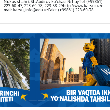
Nukus shahri, Sh.Abdirov ko'chasi №1 uyTel: (+99861)
223-60-47, 223-60-78, 223-58-29http://www.karsu.uz/e-
mail: karsu_info@edu.uzFaks: (+99861) 223-60-78