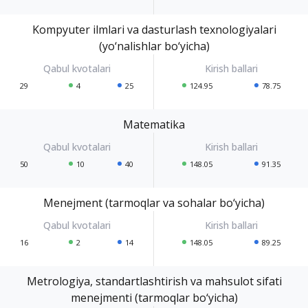
Kompyuter ilmlari va dasturlash texnologiyalari
(yo‘nalishlar bo‘yicha)
29
4
25
124.95
78.75
Matematika
50
10
40
148.05
91.35
Menejment (tarmoqlar va sohalar bo‘yicha)
16
2
14
148.05
89.25
Metrologiya, standartlashtirish va mahsulot sifati
menejmenti (tarmoqlar bo‘yicha)