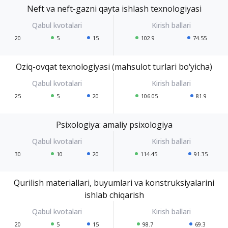
Neft va neft-gazni qayta ishlash texnologiyasi
20
5
15
102.9
74.55
Oziq-ovqat texnologiyasi (mahsulot turlari bo‘yicha)
25
5
20
106.05
81.9
Psixologiya: amaliy psixologiya
30
10
20
114.45
91.35
Qurilish materiallari, buyumlari va konstruksiyalarini
ishlab chiqarish
20
5
15
98.7
69.3