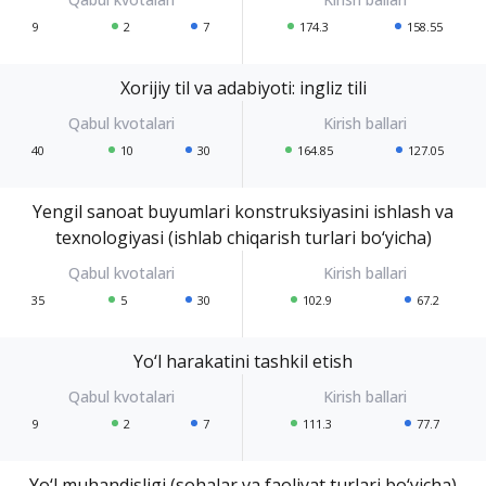
9
2
7
174.3
158.55
Xorijiy til va adabiyoti: ingliz tili
40
10
30
164.85
127.05
Yengil sanoat buyumlari konstruksiyasini ishlash va
texnologiyasi (ishlab chiqarish turlari bo‘yicha)
35
5
30
102.9
67.2
Yo‘l harakatini tashkil etish
9
2
7
111.3
77.7
Yo‘l muhandisligi (sohalar va faoliyat turlari bo‘yicha)