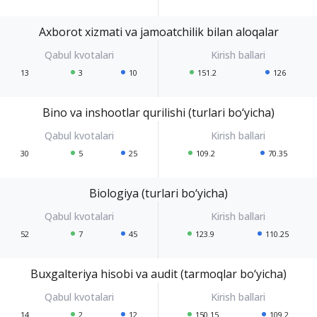
Axborot xizmati va jamoatchilik bilan aloqalar
13
3
10
151.2
126
Bino va inshootlar qurilishi (turlari bo‘yicha)
30
5
25
109.2
70.35
Biologiya (turlari bo‘yicha)
52
7
45
123.9
110.25
Buxgalteriya hisobi va audit (tarmoqlar bo‘yicha)
14
2
12
150.15
109.2