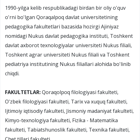
1990-yilga kelib respublikadagi birdan bir oliy o'quv
o'rni bo'lgan Qoraqalpoq davlat universitetining
pedagogika fakultetlari bazasida hozirgi Ajiniyaz
nomidagi Nukus davlat pedagogika instituti, Toshkent
davlat axborot texnologiyalar universiteti Nukus filiali,
Toshkent agrar universiteti Nukus filiali va Toshkent
pediatriya institutining Nukus filiallari alohida bo'linib
chiqdi.
FAKULTETLAR:
Qoraqolpoq filologiyasi fakulteti,
O'zbek filologiyasi fakulteti, Tarix va xuquq fakulteti,
Ijtimoiy iqtisodiy fakulteti, Jismoniy madaniyat fakulteti,
Kimyo-texnologiya fakulteti, Fizika - Matematika
fakulteti, Tabiatshunoslik fakulteti, Texnika fakulteti,
Chet tillari fakulteti