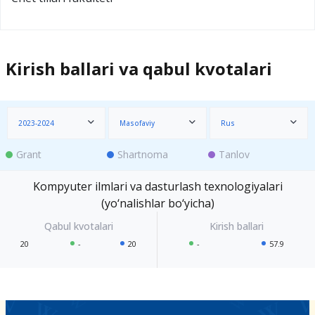
Kirish ballari va qabul kvotalari
2023-2024
Masofaviy
Rus
Grant
Shartnoma
Tanlov
Kompyuter ilmlari va dasturlash texnologiyalari
(yo‘nalishlar bo‘yicha)
20
-
20
-
57.9