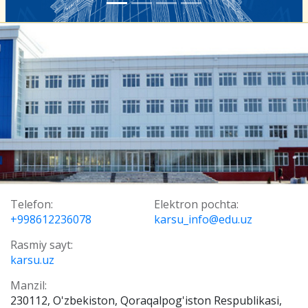
Telefon:
Elektron pochta:
+998612236078
karsu_info@edu.uz
Rasmiy sayt:
karsu.uz
Manzil:
230112, O'zbekiston, Qoraqalpog'iston Respublikasi,