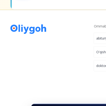
Ommabo
abitur
O'qish
dokto