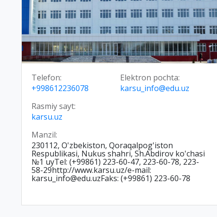
Telefon:
Elektron pochta:
+998612236078
karsu_info@edu.uz
Rasmiy sayt:
karsu.uz
Manzil:
230112, O'zbekiston, Qoraqalpog'iston
Respublikasi, Nukus shahri, Sh.Abdirov ko'chasi
№1 uyTel: (+99861) 223-60-47, 223-60-78, 223-
58-29http://www.karsu.uz/e-mail:
karsu_info@edu.uzFaks: (+99861) 223-60-78