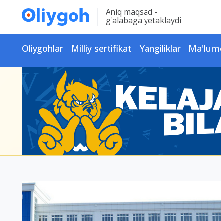
Aniq maqsad -
g'alabaga yetaklaydi
Oliygohlar
Milliy sertifikat
Yangiliklar
Ma'lum