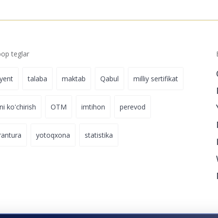
p teglar
iyent
talaba
maktab
Qabul
milliy sertifikat
ni ko'chirish
OTM
imtihon
perevod
rantura
yotoqxona
statistika