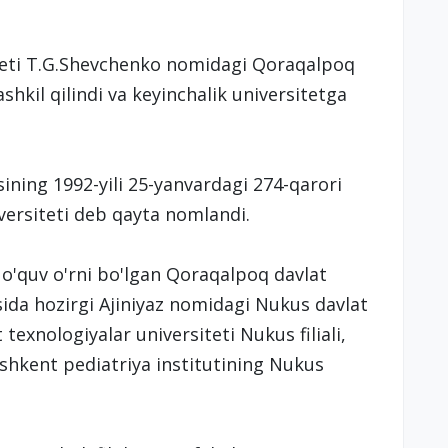
teti T.G.Shevchenko nomidagi Qoraqalpoq
shkil qilindi va keyinchalik universitetga
ining 1992-yili 25-yanvardagi 274-qarori
ersiteti deb qayta nomlandi.
y o'quv o'rni bo'lgan Qoraqalpoq davlat
sida hozirgi Ajiniyaz nomidagi Nukus davlat
exnologiyalar universiteti Nukus filiali,
oshkent pediatriya institutining Nukus