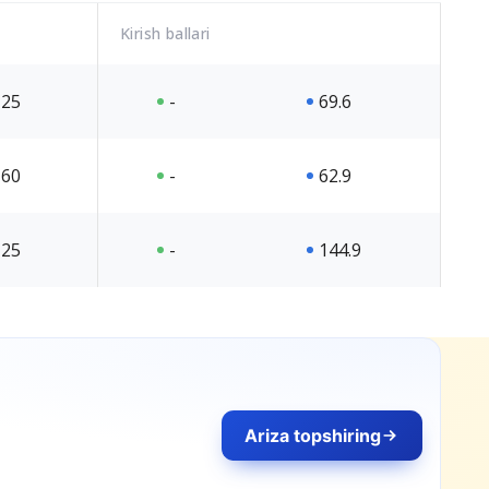
Kirish ballari
25
-
69.6
60
-
62.9
25
-
144.9
Ariza topshiring