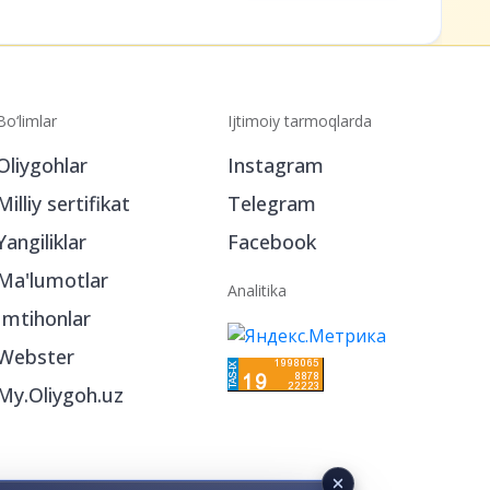
Bo‘limlar
Ijtimoiy tarmoqlarda
Oliygohlar
Instagram
Milliy sertifikat
Telegram
Yangiliklar
Facebook
Ma'lumotlar
Analitika
Imtihonlar
Webster
My.Oliygoh.uz