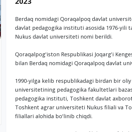
2023
Berdaq nomidagi Qoraqalpoq davlat universi
davlat pedagogika instituti asosida 1976-yili ta
Nukus davlat universiteti nomi berildi.
Qoraqalpog'iston Respublikasi Joqarg'i Kenges
bilan Berdaq nomidagi Qoraqalpoq davlat univ
1990-yilga kelib respublikadagi birdan bir oli
universitetining pedagogika fakultetlari baza
pedagogika instituti, Toshkent davlat axborot t
Toshkent agrar universiteti Nukus filiali va T
filiallari alohida bo'linib chiqdi.