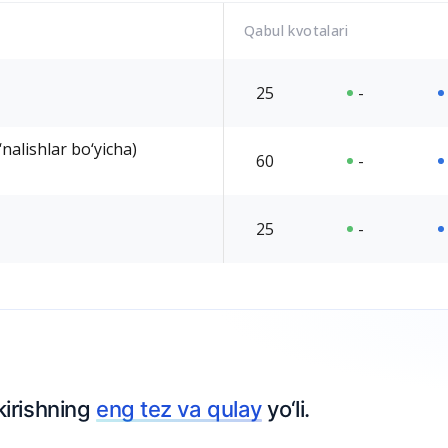
Qabul kvotalari
25
-
nalishlar bo‘yicha)
60
-
25
-
kirishning
eng tez va qulay
yo‘li.