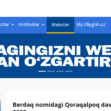
otlar
Imtihonlar
My.Oliygoh.uz
Webster
Berdaq nomidagi Qoraqalpoq davla