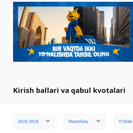
Kirish ballari va qabul kvotalari
2023-2024
Masofaviy
O‘zbek