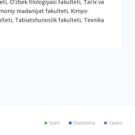
ti, O'zbek filologiyasi fakulteti, Tarix va
Jismoniy madaniyat fakulteti, Kimyo-
lteti, Tabiatshunoslik fakulteti, Texnika
Grant
Shartnoma
Tanlov