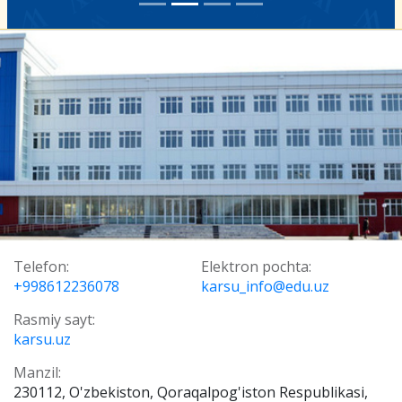
Telefon:
Elektron pochta:
+998612236078
karsu_info@edu.uz
Rasmiy sayt:
karsu.uz
Manzil:
230112, O'zbekiston, Qoraqalpog'iston Respublikasi,