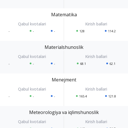
Matematika
-
-
-
128
114.2
Materialshunoslik
-
-
-
68.1
62.1
Menejment
-
-
-
165.4
121.8
Meteorologiya va iqlimshunoslik