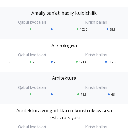
Amaliy sanʼat: badiiy kulolchilik
-
-
-
152.7
88.9
Arxeologiya
-
-
-
121.6
102.5
Arxitektura
-
-
-
76.8
66
Arxitektura yodgorliklari rekonstruksiyasi va
restavratsiyasi