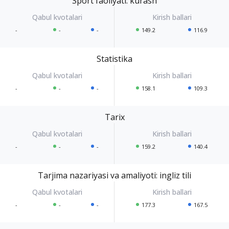
Sport faoliyati: kurash
-
-
-
149.2
116.9
Statistika
-
-
-
158.1
109.3
Tarix
-
-
-
159.2
140.4
Tarjima nazariyasi va amaliyoti: ingliz tili
-
-
-
177.3
167.5