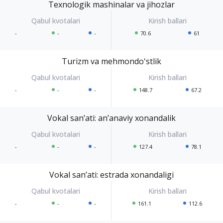
Texnologik mashinalar va jihozlar
-
-
-
70.6
61
Turizm va mehmondoʻstlik
-
-
-
148.7
67.2
Vokal sanʼati: anʼanaviy xonandalik
-
-
-
127.4
78.1
Vokal sanʼati: estrada xonandaligi
-
-
-
161.1
112.6