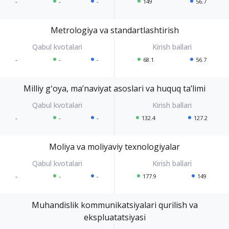
-
-
-
149
56.7
Metrologiya va standartlashtirish
-
-
-
68.1
56.7
Milliy gʻoya, maʼnaviyat asoslari va huquq taʼlimi
-
-
-
132.4
127.2
Moliya va moliyaviy texnologiyalar
-
-
-
177.9
149
Muhandislik kommunikatsiyalari qurilish va
ekspluatatsiyasi