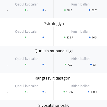
-
-
-
68.5
56.7
Psixologiya
-
-
-
125.7
96.3
Qurilish muhandisligi
-
-
-
70.7
63
Rangtasvir: dastgohli
-
-
-
167.6
100.7
Siyosatshunoslik