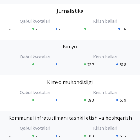
Jurnalistika
-
-
-
136.6
94
Kimyo
-
-
-
72.7
57.8
Kimyo muhandisligi
-
-
-
68.3
56.9
Kommunal infratuzilmani tashkil etish va boshqarish
-
-
-
68.3
56.7