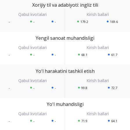
Xorijiy til va adabiyoti: ingliz tili
-
-
-
179.2
169.6
Yengil sanoat muhandisligi
-
-
-
68.1
61.7
Yoʻl harakatini tashkil etish
-
-
-
99.8
72.7
Yoʻl muhandisligi
-
-
-
71.9
64.1