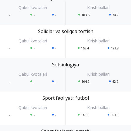
-
-
-
183.5
74.2
Soliqlar va soliqqa tortish
-
-
-
163.4
121.8
Sotsiologiya
-
-
-
104.2
62.2
Sport faoliyati: futbol
-
-
-
146.1
101.1