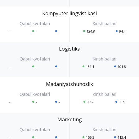
Kompyuter lingvistikasi
-
-
-
124.8
94.4
Logistika
-
-
-
131.1
101.8
Madaniyatshunoslik
-
-
-
87.2
80.9
Marketing
-
-
-
156.3
113.4