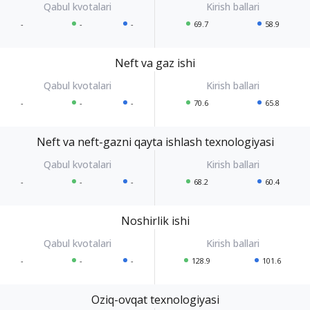
-
-
-
69.7
58.9
Neft va gaz ishi
-
-
-
70.6
65.8
Neft va neft-gazni qayta ishlash texnologiyasi
-
-
-
68.2
60.4
Noshirlik ishi
-
-
-
128.9
101.6
Oziq-ovqat texnologiyasi