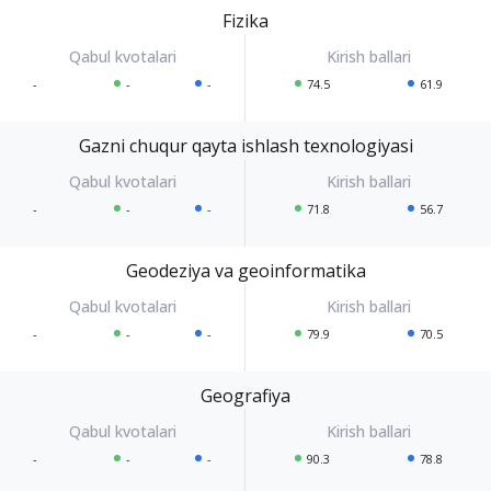
Fizika
-
-
-
74.5
61.9
Gazni chuqur qayta ishlash texnologiyasi
-
-
-
71.8
56.7
Geodeziya va geoinformatika
-
-
-
79.9
70.5
Geografiya
-
-
-
90.3
78.8