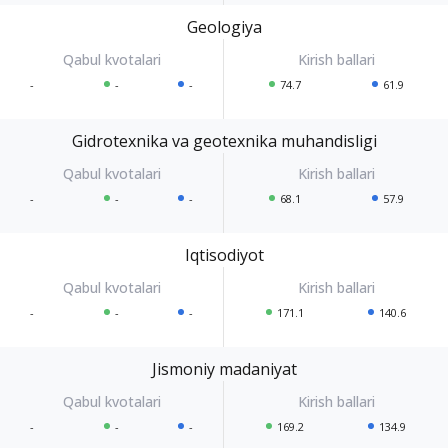
Geologiya
-
-
-
74.7
61.9
Gidrotexnika va geotexnika muhandisligi
-
-
-
68.1
57.9
Iqtisodiyot
-
-
-
171.1
140.6
Jismoniy madaniyat
-
-
-
169.2
134.9