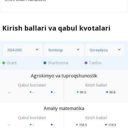
Kirish ballari va qabul kvotalari
2024-2025
Kunduzgi
Qoraqalpoq
Grant
Shartnoma
Tanlov
Agrokimyo va tuproqshunoslik
-
-
-
99.5
90.8
Amaliy matematika
-
-
-
153.5
114.3