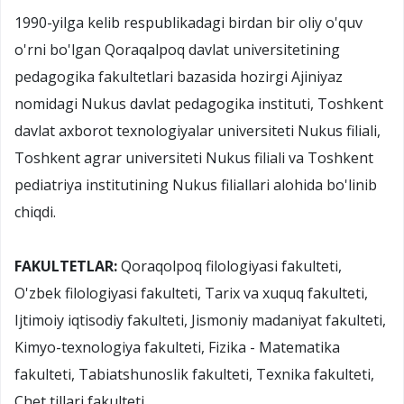
1990-yilga kelib respublikadagi birdan bir oliy o'quv
o'rni bo'lgan Qoraqalpoq davlat universitetining
pedagogika fakultetlari bazasida hozirgi Ajiniyaz
nomidagi Nukus davlat pedagogika instituti, Toshkent
davlat axborot texnologiyalar universiteti Nukus filiali,
Toshkent agrar universiteti Nukus filiali va Toshkent
pediatriya institutining Nukus filiallari alohida bo'linib
chiqdi.
FAKULTETLAR:
Qoraqolpoq filologiyasi fakulteti,
O'zbek filologiyasi fakulteti, Tarix va xuquq fakulteti,
Ijtimoiy iqtisodiy fakulteti, Jismoniy madaniyat fakulteti,
Kimyo-texnologiya fakulteti, Fizika - Matematika
fakulteti, Tabiatshunoslik fakulteti, Texnika fakulteti,
Chet tillari fakulteti