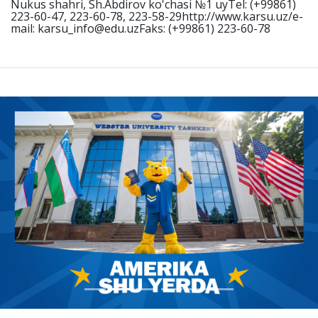
Nukus shahri, Sh.Abdirov ko'chasi №1 uyTel: (+99861)
223-60-47, 223-60-78, 223-58-29http://www.karsu.uz/e-
mail: karsu_info@edu.uzFaks: (+99861) 223-60-78