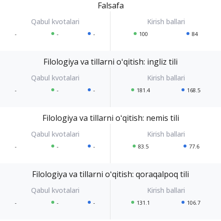
Falsafa
-
-
-
100
84
Filologiya va tillarni oʻqitish: ingliz tili
-
-
-
181.4
168.5
Filologiya va tillarni oʻqitish: nemis tili
-
-
-
83.5
77.6
Filologiya va tillarni oʻqitish: qoraqalpoq tili
-
-
-
131.1
106.7