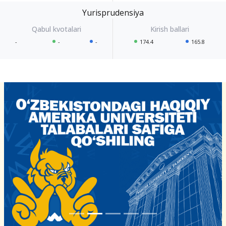
Yurisprudensiya
-
-
-
174.4
165.8