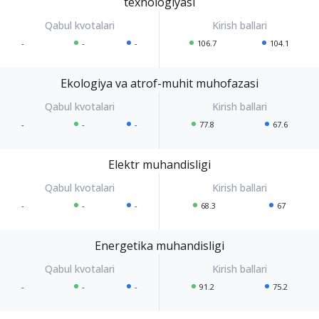
texnologiyasi
-
-
-
106.7
104.1
Ekologiya va atrof-muhit muhofazasi
-
-
-
77.8
67.6
Elektr muhandisligi
-
-
-
68.3
67
Energetika muhandisligi
-
-
-
91.2
75.2