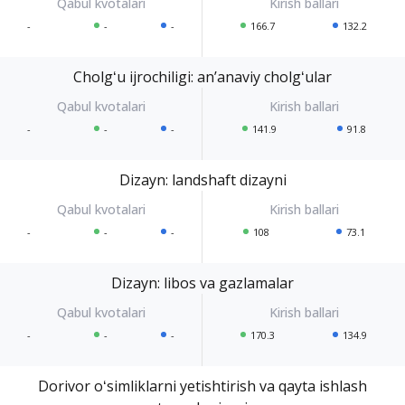
-
-
-
166.7
132.2
Cholgʻu ijrochiligi: anʼanaviy cholgʻular
-
-
-
141.9
91.8
Dizayn: landshaft dizayni
-
-
-
108
73.1
Dizayn: libos va gazlamalar
-
-
-
170.3
134.9
Dorivor oʻsimliklarni yetishtirish va qayta ishlash