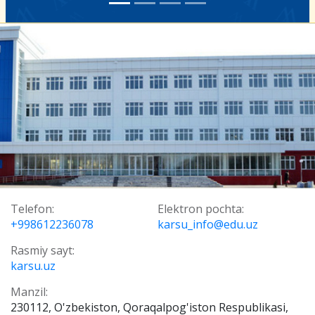
Telefon:
Elektron pochta:
+998612236078
karsu_info@edu.uz
Rasmiy sayt:
karsu.uz
Manzil:
230112, O'zbekiston, Qoraqalpog'iston Respublikasi,