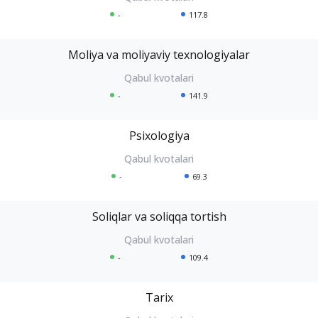
-
117.8
Moliya va moliyaviy texnologiyalar
-
141.9
Psixologiya
-
69.3
Soliqlar va soliqqa tortish
-
109.4
Tarix