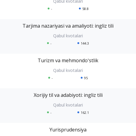
-
58.8
Tarjima nazariyasi va amaliyoti: ingliz tili
-
144.3
Turizm va mehmondoʻstlik
-
95
Xorijiy til va adabiyoti: ingliz tili
-
162.1
Yurisprudensiya