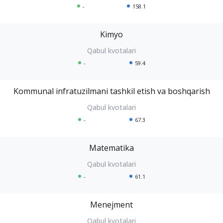
-
158.1
Kimyo
-
59.4
Kommunal infratuzilmani tashkil etish va boshqarish
-
67.3
Matematika
-
61.1
Menejment