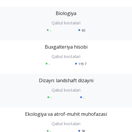
Biologiya
-
65
Buxgalteriya hisobi
-
119.7
Dizayn: landshaft dizayni
-
-
Ekologiya va atrof-muhit muhofazasi
-
58