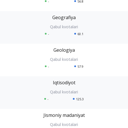
-
56.8
Geografiya
-
60.1
Geologiya
-
57.9
Iqtisodiyot
-
125.3
Jismoniy madaniyat