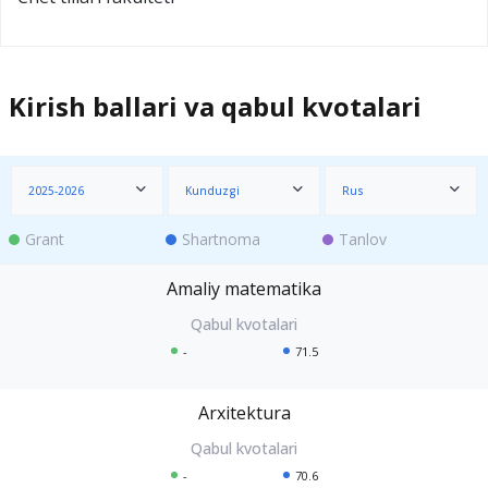
Kirish ballari va qabul kvotalari
2025-2026
Kunduzgi
Rus
Grant
Shartnoma
Tanlov
Amaliy matematika
-
71.5
Arxitektura
-
70.6