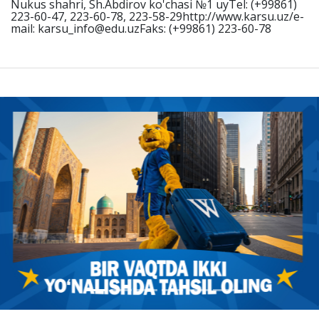
Nukus shahri, Sh.Abdirov ko'chasi №1 uyTel: (+99861)
223-60-47, 223-60-78, 223-58-29http://www.karsu.uz/e-
mail: karsu_info@edu.uzFaks: (+99861) 223-60-78