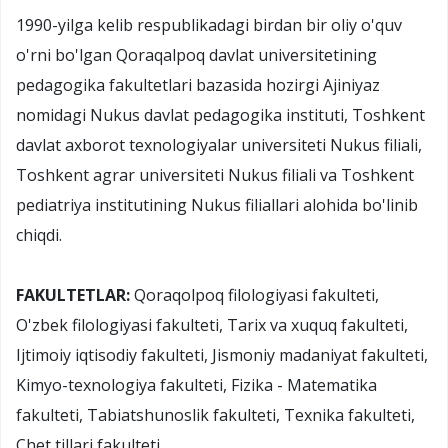
1990-yilga kelib respublikadagi birdan bir oliy o'quv
o'rni bo'lgan Qoraqalpoq davlat universitetining
pedagogika fakultetlari bazasida hozirgi Ajiniyaz
nomidagi Nukus davlat pedagogika instituti, Toshkent
davlat axborot texnologiyalar universiteti Nukus filiali,
Toshkent agrar universiteti Nukus filiali va Toshkent
pediatriya institutining Nukus filiallari alohida bo'linib
chiqdi.
FAKULTETLAR:
Qoraqolpoq filologiyasi fakulteti,
O'zbek filologiyasi fakulteti, Tarix va xuquq fakulteti,
Ijtimoiy iqtisodiy fakulteti, Jismoniy madaniyat fakulteti,
Kimyo-texnologiya fakulteti, Fizika - Matematika
fakulteti, Tabiatshunoslik fakulteti, Texnika fakulteti,
Chet tillari fakulteti