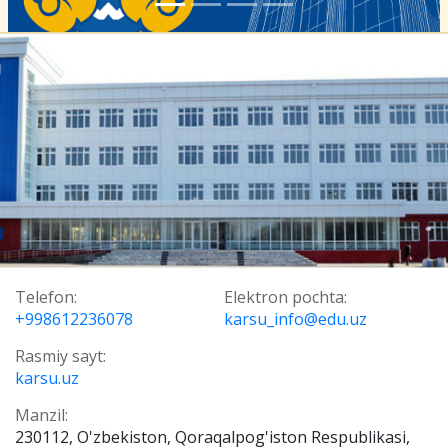
Telefon:
Elektron pochta:
+998612236078
karsu_info@edu.uz
Rasmiy sayt:
karsu.uz
Manzil:
230112, O'zbekiston, Qoraqalpog'iston Respublikasi,