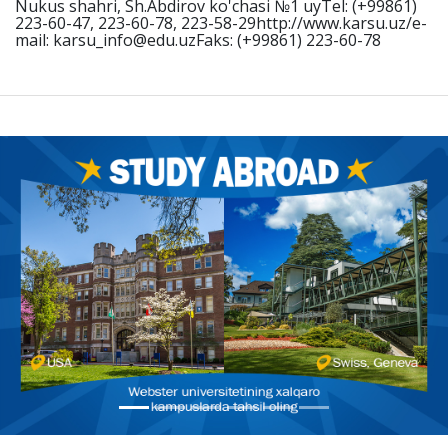
Nukus shahri, Sh.Abdirov ko'chasi №1 uyTel: (+99861)
223-60-47, 223-60-78, 223-58-29http://www.karsu.uz/e-
mail: karsu_info@edu.uzFaks: (+99861) 223-60-78