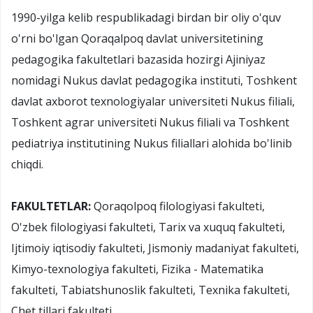
1990-yilga kelib respublikadagi birdan bir oliy o'quv
o'rni bo'lgan Qoraqalpoq davlat universitetining
pedagogika fakultetlari bazasida hozirgi Ajiniyaz
nomidagi Nukus davlat pedagogika instituti, Toshkent
davlat axborot texnologiyalar universiteti Nukus filiali,
Toshkent agrar universiteti Nukus filiali va Toshkent
pediatriya institutining Nukus filiallari alohida bo'linib
chiqdi.
FAKULTETLAR:
Qoraqolpoq filologiyasi fakulteti,
O'zbek filologiyasi fakulteti, Tarix va xuquq fakulteti,
Ijtimoiy iqtisodiy fakulteti, Jismoniy madaniyat fakulteti,
Kimyo-texnologiya fakulteti, Fizika - Matematika
fakulteti, Tabiatshunoslik fakulteti, Texnika fakulteti,
Chet tillari fakulteti