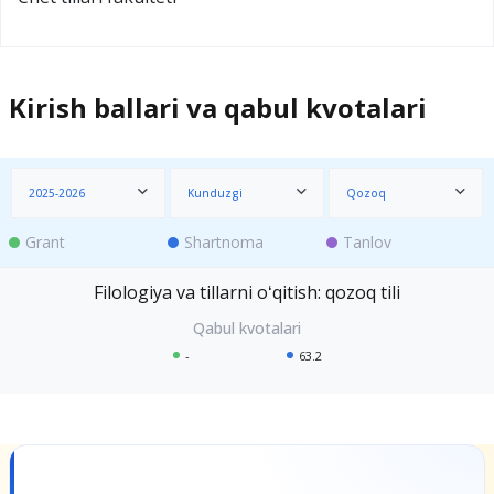
Kirish ballari va qabul kvotalari
2025-2026
Kunduzgi
Qozoq
Grant
Shartnoma
Tanlov
Filologiya va tillarni oʻqitish: qozoq tili
-
63.2